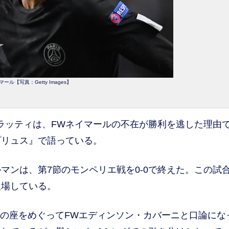
マール【写真：Getty Images】
ラッティは、FWネイマールの不在が勝利を逃した理由
プリュス』で語っている。
ンは、第7節のモンペリエ戦を0-0で終えた。この試
欠場している。
の座をめぐってFWエディンソン・カバーニと口論にな