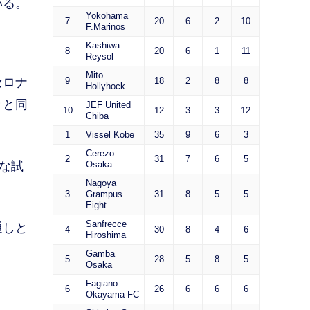
いる。
Yokohama
7
20
6
2
10
F.Marinos
Kashiwa
8
20
6
1
11
Reysol
Mito
セロナ
9
18
2
8
8
Hollyhock
きと同
JEF United
10
12
3
3
12
Chiba
1
Vissel Kobe
35
9
6
3
Cerezo
2
31
7
6
5
な試
Osaka
Nagoya
3
Grampus
31
8
5
5
Eight
Sanfrecce
通しと
4
30
8
4
6
Hiroshima
Gamba
5
28
5
8
5
Osaka
Fagiano
6
26
6
6
6
Okayama FC