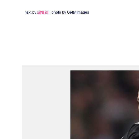
text by
編集部
photo by Getty Images