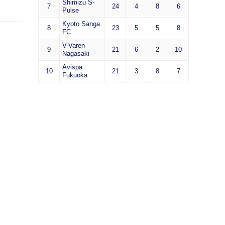
Shimizu S-
7
24
4
8
6
Pulse
Kyoto Sanga
8
23
5
5
8
FC
V-Varen
9
21
6
2
10
Nagasaki
Avispa
10
21
3
8
7
Fukuoka