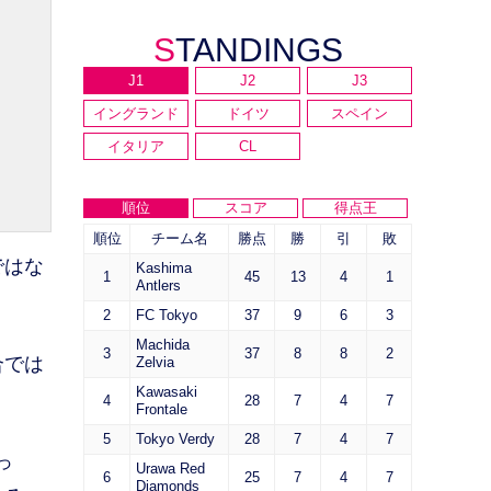
STANDINGS
J1
J2
J3
イングランド
ドイツ
スペイン
イタリア
CL
順位
スコア
得点王
順位
チーム名
勝点
勝
引
敗
ではな
Kashima
1
45
13
4
1
Antlers
2
FC Tokyo
37
9
6
3
Machida
3
37
8
8
2
合では
Zelvia
Kawasaki
4
28
7
4
7
Frontale
5
Tokyo Verdy
28
7
4
7
っ
Urawa Red
6
25
7
4
7
Diamonds