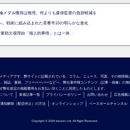
五輪メダル獲得は無理。何よりも森保監督の負担軽減を
へ。戦術に組み込まれた背番号10の明らかな進化
古巣戦欠場理由「個人的事情」とは一体…
メディアです。弊サイトに記載されている、コラム、ニュース、写真、その他情報
ア、雑誌、書籍、フリーペーパーなどへ、弊社著作権コンテンツ（記事・画像）の無
ず弊社規定の掲載費用をお支払い頂くことに同意したものとします。
について
新着記事一覧
プライバシーポリシー
お問い合わせ
広告掲載
ュ通知解除（配信停止）の方法
オンラインショップ
ベースボールチャンネル
Copyright © 2026 kanzen Ltd. All Right Reserved.