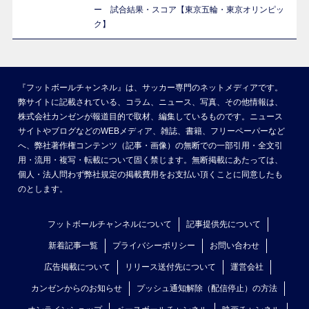
ー 試合結果・スコア【東京五輪・東京オリンピッ
ク】
『フットボールチャンネル』は、サッカー専門のネットメディアです。
弊サイトに記載されている、コラム、ニュース、写真、その他情報は、
株式会社カンゼンが報道目的で取材、編集しているものです。ニュース
サイトやブログなどのWEBメディア、雑誌、書籍、フリーペーパーなど
へ、弊社著作権コンテンツ（記事・画像）の無断での一部引用・全文引
用・流用・複写・転載について固く禁じます。無断掲載にあたっては、
個人・法人問わず弊社規定の掲載費用をお支払い頂くことに同意したも
のとします。
フットボールチャンネルについて
記事提供先について
新着記事一覧
プライバシーポリシー
お問い合わせ
広告掲載について
リリース送付先について
運営会社
カンゼンからのお知らせ
プッシュ通知解除（配信停止）の方法