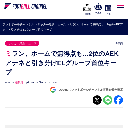
WEリーグ
なでしこジャパン
得点王
日程
順位表
海外サッカー
フットボールチャンネル
>
サッカー最新ニュース
>
ミラン、ホームで無得点も…2位のAEKア
テネと引き分けELグループ首位キープ
プレミアリーグ
ラ・リーガ
サッカー最新ニュース
9年前
セリエA
ミラン、ホームで無得点も…2位のAEK
ブンデスリーガ
アテネと引き分けELグループ首位キー
プ
UEFA
ナショナルチーム
text by
編集部
photo by Getty Images
Googleでフットボールチャンネル情報を優先表示
高校サッカー
動画