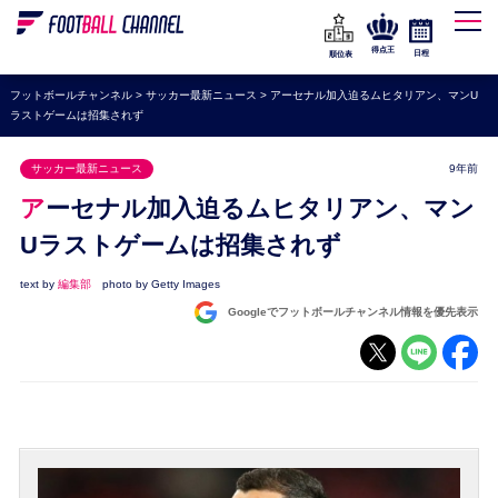
WEリーグ
なでしこジャパン
得点王
日程
順位表
海外サッカー
フットボールチャンネル
>
サッカー最新ニュース
>
アーセナル加入迫るムヒタリアン、マンU
ラストゲームは招集されず
プレミアリーグ
ラ・リーガ
サッカー最新ニュース
9年前
セリエA
アーセナル加入迫るムヒタリアン、マン
ブンデスリーガ
Uラストゲームは招集されず
UEFA
text by
編集部
photo by Getty Images
Googleでフットボールチャンネル情報を優先表示
ナショナルチーム
高校サッカー
動画