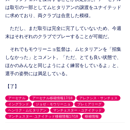
は取引の一部としてムヒタリアンの譲渡をユナイテッド
に求めており、両クラブは合意した模様。
ただし、まだ取引は完全に完了していないため、今週
末はそれぞれのクラブでプレーすることが可能だ。
それでもモウリーニョ監督は、ムヒタリアンを「招集
しなかった」とコメント。「ただ、とても良い状態で、
ほかのみんなと同じようによく練習をしているよ」と、
選手の姿勢には満足している。
【了】
アーセナル
アーセナル移籍情報17/18
アレクシス・サンチェス
イングランド
ジョゼ・モウリーニョ
プレミアリーグ
ヘンリク・ムヒタリアン
マンチェスター・ユナイテッド
マンチェスター･ユナイテッド移籍情報17/18
移籍情報