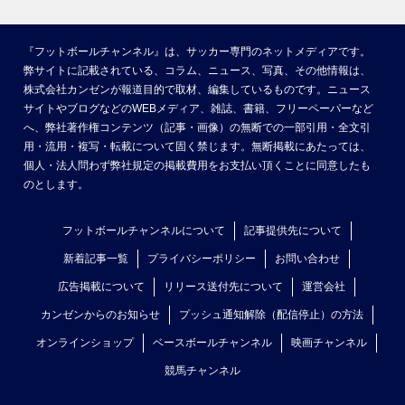
『フットボールチャンネル』は、サッカー専門のネットメディアです。
弊サイトに記載されている、コラム、ニュース、写真、その他情報は、
株式会社カンゼンが報道目的で取材、編集しているものです。ニュース
サイトやブログなどのWEBメディア、雑誌、書籍、フリーペーパーなど
へ、弊社著作権コンテンツ（記事・画像）の無断での一部引用・全文引
用・流用・複写・転載について固く禁じます。無断掲載にあたっては、
個人・法人問わず弊社規定の掲載費用をお支払い頂くことに同意したも
のとします。
フットボールチャンネルについて
記事提供先について
新着記事一覧
プライバシーポリシー
お問い合わせ
広告掲載について
リリース送付先について
運営会社
カンゼンからのお知らせ
プッシュ通知解除（配信停止）の方法
オンラインショップ
ベースボールチャンネル
映画チャンネル
競馬チャンネル