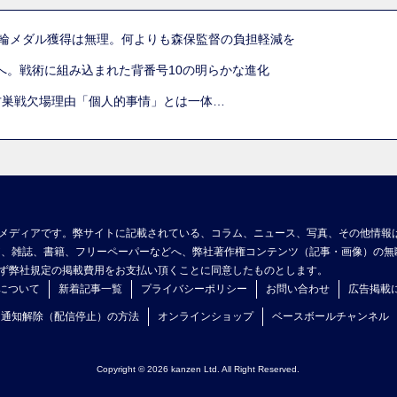
五輪メダル獲得は無理。何よりも森保監督の負担軽減を
へ。戦術に組み込まれた背番号10の明らかな進化
古巣戦欠場理由「個人的事情」とは一体…
メディアです。弊サイトに記載されている、コラム、ニュース、写真、その他情報
ア、雑誌、書籍、フリーペーパーなどへ、弊社著作権コンテンツ（記事・画像）の無
ず弊社規定の掲載費用をお支払い頂くことに同意したものとします。
について
新着記事一覧
プライバシーポリシー
お問い合わせ
広告掲載
ュ通知解除（配信停止）の方法
オンラインショップ
ベースボールチャンネル
Copyright © 2026 kanzen Ltd. All Right Reserved.