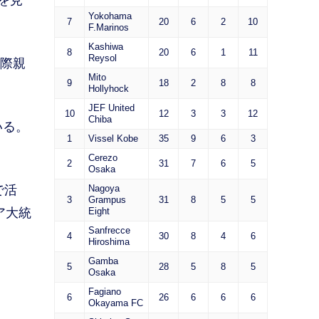
を見
Yokohama
7
20
6
2
10
F.Marinos
Kashiwa
8
20
6
1
11
Reysol
国際親
Mito
9
18
2
8
8
Hollyhock
JEF United
10
12
3
3
12
Chiba
いる。
1
Vissel Kobe
35
9
6
3
Cerezo
2
31
7
6
5
Osaka
で活
Nagoya
3
Grampus
31
8
5
5
ア大統
Eight
Sanfrecce
4
30
8
4
6
Hiroshima
Gamba
5
28
5
8
5
Osaka
Fagiano
6
26
6
6
6
Okayama FC