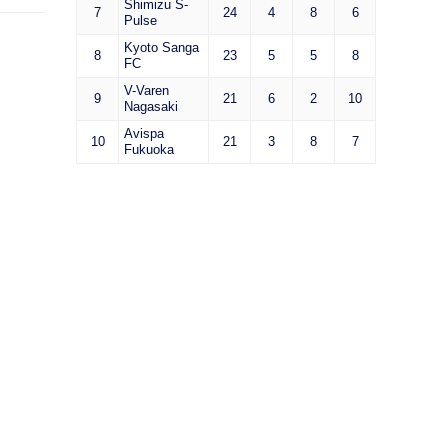
Shimizu S-
7
24
4
8
6
Pulse
Kyoto Sanga
8
23
5
5
8
FC
V-Varen
9
21
6
2
10
Nagasaki
Avispa
10
21
3
8
7
Fukuoka