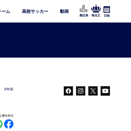
チーム
高校サッカー
動画
順位表
得点王
日程
8年前
報を優先表示