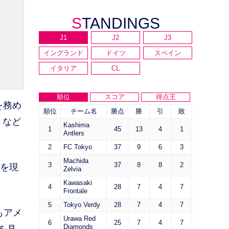
STANDINGS
J1
J2
J3
イングランド
ドイツ
スペイン
イタリア
CL
順位
スコア
得点王
を務め
順位
チーム名
勝点
勝
引
敗
』など
Kashima
1
45
13
4
1
Antlers
2
FC Tokyo
37
9
6
3
Machida
3
37
8
8
2
角を現
Zelvia
Kawasaki
4
28
7
4
7
Frontale
5
Tokyo Verdy
28
7
4
7
もアメ
Urawa Red
6
25
7
4
7
Diamonds