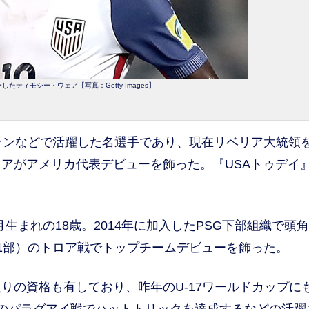
たティモシー・ウェア【写真：Getty Images】
ランなどで活躍した名選手であり、現在リベリア大統領
アがアメリカ代表デビューを飾った。『USAトゥデイ
生まれの18歳。2014年に加入したPSG下部組織で頭
1部）のトロア戦でトップチームデビューを飾った。
の資格も有しており、昨年のU-17ワールドカップに