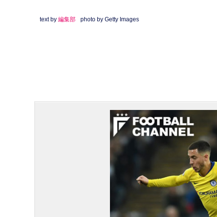
text by
編集部
photo by Getty Images