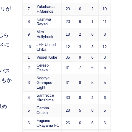
Yokohama
アリが
7
20
6
2
10
F.Marinos
Kashiwa
8
20
6
1
11
Reysol
Mito
じら
9
18
2
8
8
Hollyhock
スに
JEF United
10
12
3
3
12
Chiba
1
Vissel Kobe
35
9
6
3
Cerezo
2
31
7
6
5
パス
Osaka
Nagoya
スもか
3
Grampus
31
8
5
5
Eight
Sanfrecce
4
30
8
4
6
Hiroshima
収め
Gamba
5
28
5
8
5
Osaka
Fagiano
6
26
6
6
6
Okayama FC