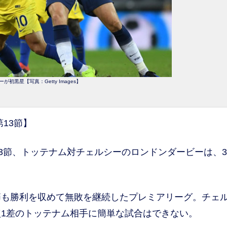
が初黒星【写真：Getty Images】
第13節】
3節、トッテナム対チェルシーのロンドンダービーは、3-
も勝利を収めて無敗を継続したプレミアリーグ。チェ
1差のトッテナム相手に簡単な試合はできない。