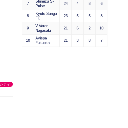
Shimizu S-
7
24
4
8
6
Pulse
Kyoto Sanga
8
23
5
5
8
FC
V-Varen
9
21
6
2
10
Nagasaki
Avispa
10
21
3
8
7
Fukuoka
シティ