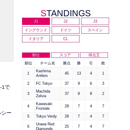
STANDINGS
J1
J2
J3
イングランド
ドイツ
スペイン
イタリア
CL
順位
スコア
得点王
順位
チーム名
勝点
勝
引
敗
Kashima
1
45
13
4
1
Antlers
2
FC Tokyo
37
9
6
3
1で
Machida
3
37
8
8
2
Zelvia
Kawasaki
4
28
7
4
7
Frontale
ルシー
5
Tokyo Verdy
28
7
4
7
Urawa Red
6
25
7
4
7
Diamonds