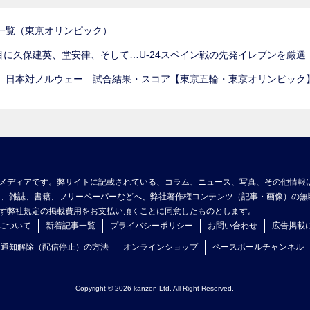
一覧（東京オリンピック）
列目に久保建英、堂安律、そして…U-24スペイン戦の先発イレブンを厳
 日本対ノルウェー 試合結果・スコア【東京五輪・東京オリンピック
メディアです。弊サイトに記載されている、コラム、ニュース、写真、その他情報
ア、雑誌、書籍、フリーペーパーなどへ、弊社著作権コンテンツ（記事・画像）の無
ず弊社規定の掲載費用をお支払い頂くことに同意したものとします。
について
新着記事一覧
プライバシーポリシー
お問い合わせ
広告掲載
ュ通知解除（配信停止）の方法
オンラインショップ
ベースボールチャンネル
Copyright © 2026 kanzen Ltd. All Right Reserved.