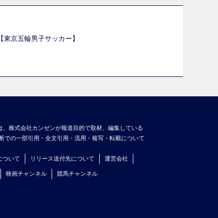
選【東京五輪男子サッカー】
】
は、株式会社カンゼンが報道目的で取材、編集している
断での一部引用・全文引用・流用・複写・転載について
について
リリース送付先について
運営会社
映画チャンネル
競馬チャンネル