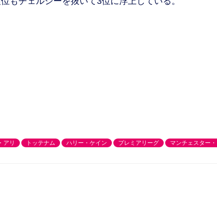
位もチェルシーを抜いて3位に浮上している。
・アリ
トッテナム
ハリー・ケイン
プレミアリーグ
マンチェスター・