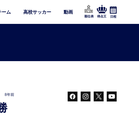
チーム
高校サッカー
動画
順位表
得点王
日程
8年前