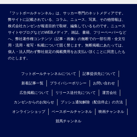
『フットボールチャンネル』は、サッカー専門のネットメディアです。
弊サイトに記載されている、コラム、ニュース、写真、その他情報は、
株式会社カンゼンが報道目的で取材、編集しているものです。ニュース
サイトやブログなどのWEBメディア、雑誌、書籍、フリーペーパーなど
へ、弊社著作権コンテンツ（記事・画像）の無断での一部引用・全文引
用・流用・複写・転載について固く禁じます。無断掲載にあたっては、
個人・法人問わず弊社規定の掲載費用をお支払い頂くことに同意したも
のとします。
フットボールチャンネルについて
記事提供先について
新着記事一覧
プライバシーポリシー
お問い合わせ
広告掲載について
リリース送付先について
運営会社
カンゼンからのお知らせ
プッシュ通知解除（配信停止）の方法
オンラインショップ
ベースボールチャンネル
映画チャンネル
競馬チャンネル