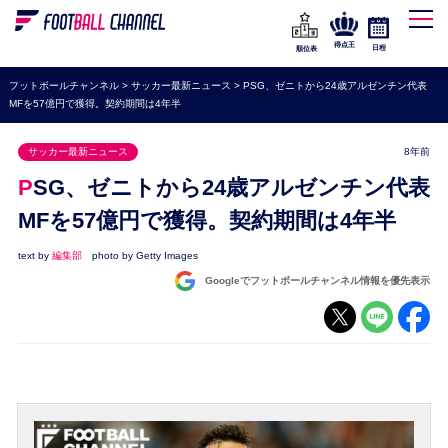
WEリーグ
なでしこジャパン
得点王
日程
順位表
海外サッカー
フットボールチャンネル
>
サッカー最新ニュース
>
PSG、ゼニトから24歳アルゼンチン代表
MFを57億円で獲得。契約期間は4年半
プレミアリーグ
ラ・リーガ
サッカー最新ニュース
8年前
セリエA
PSG、ゼニトから24歳アルゼンチン代表
ブンデスリーガ
MFを57億円で獲得。契約期間は4年半
UEFA
text by
編集部
photo by Getty Images
Googleでフットボールチャンネル情報を優先表示
ナショナルチーム
高校サッカー
動画