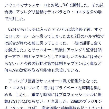
アウェイでサッスオーロと対戦し3-0で勝利した。その試
合後にアッレグリ監督はディバラとＤ・コスタを公の場
で批判した。
82分からピッチに入ったディバラは試合終了後、すぐ
にロッカールームへ戻ってしまったまた2日のパルマ戦で
は試合が終わる前に戻ってしまった。「彼は謝罪し全て
は解決した」とサッスオーロ戦後にアッレグリ監督は話
す一方で「副キャプテンとして相応しいのか私には分か
らない」と今後の行動次第では副キャプテンはく奪など
何らかの対応を取る可能性も示唆している。
アッレグリ監督はサッスオーロ戦で招集外となった
Ｄ・コスタについて「選手はプライベートな時間を楽し
める。しかし、重要な時期にはプロフェッショナルに振
舞わなければならない」と言及した。28歳のブラジルン
人アタッカーは4日、高速道路で接触事故を起こしたにも