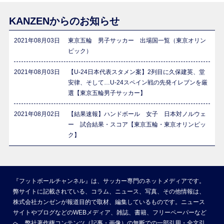
KANZENからのお知らせ
2021年08月03日
東京五輪 男子サッカー 出場国一覧（東京オリン
ピック）
2021年08月03日
【U-24日本代表スタメン案】2列目に久保建英、堂
安律、そして…U-24スペイン戦の先発イレブンを厳
選【東京五輪男子サッカー】
2021年08月02日
【結果速報】ハンドボール 女子 日本対ノルウェ
ー 試合結果・スコア【東京五輪・東京オリンピッ
ク】
『フットボールチャンネル』は、サッカー専門のネットメディアです。
弊サイトに記載されている、コラム、ニュース、写真、その他情報は、
株式会社カンゼンが報道目的で取材、編集しているものです。ニュース
サイトやブログなどのWEBメディア、雑誌、書籍、フリーペーパーなど
へ、弊社著作権コンテンツ（記事・画像）の無断での一部引用・全文引