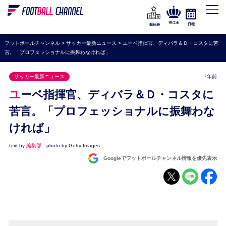
WEリーグ
なでしこジャパン
得点王
日程
順位表
海外サッカー
フットボールチャンネル
>
サッカー最新ニュース
>
ユーベ指揮官、ディバラ＆Ｄ・コスタに苦
言。「プロフェッショナルに振舞わなければ」
プレミアリーグ
ラ・リーガ
サッカー最新ニュース
7年前
セリエA
ユーベ指揮官、ディバラ＆Ｄ・コスタに
ブンデスリーガ
苦言。「プロフェッショナルに振舞わな
ければ」
UEFA
ナショナルチーム
text by
編集部
photo by Getty Images
Googleでフットボールチャンネル情報を優先表示
高校サッカー
動画