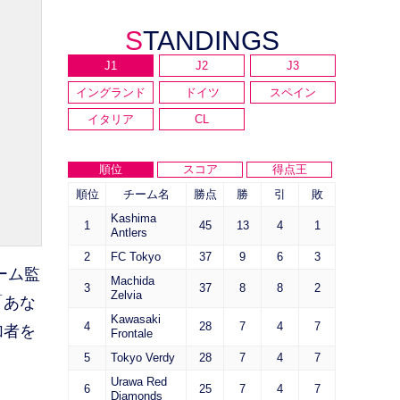
STANDINGS
J1
J2
J3
イングランド
ドイツ
スペイン
イタリア
CL
順位
スコア
得点王
順位
チーム名
勝点
勝
引
敗
Kashima
1
45
13
4
1
Antlers
2
FC Tokyo
37
9
6
3
チーム監
Machida
3
37
8
8
2
Zelvia
「あな
Kawasaki
4
28
7
4
7
加者を
Frontale
5
Tokyo Verdy
28
7
4
7
Urawa Red
6
25
7
4
7
Diamonds