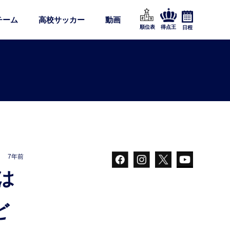
チーム
高校サッカー
動画
順位表
得点王
日程
7年前
ど