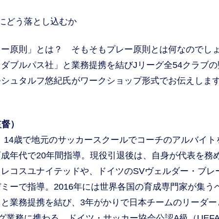
にどう落とし込むか
レー原則」とは？ そもそもプレー原則とは何なのでし
ダブルパス社」と業務提携を結びJリーグ全54クラブの
つシュタルフ悠紀氏がワークショップ形式でお伝えしま
監督）
身。14歳で地元のサッカースクールでコーチのアルバイト
成年代で20年間指導。現役引退後は、自身が代表を務
レコスユナイテッドや、ドイツのSVヴェルダー・ブレ
ミーで指導。2016年には世界各国の育成専門家が集う
と業務提携を結び、3年がかりで日本チームのリーダー
グ業務に携わる。ドイツ・サッカー協会公認A級（UEFA