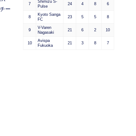
Shimizu S-
7
24
4
8
6
Pulse
プチー
Kyoto Sanga
8
23
5
5
8
FC
V-Varen
9
21
6
2
10
Nagasaki
Avispa
10
21
3
8
7
Fukuoka