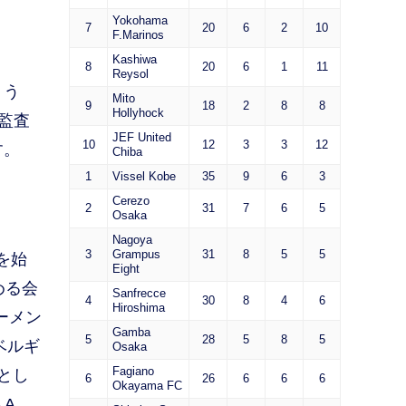
Yokohama
7
20
6
2
10
F.Marinos
Kashiwa
8
20
6
1
11
Reysol
ょう
Mito
9
18
2
8
8
Hollyhock
監査
JEF United
10
12
3
3
12
す。
Chiba
1
Vissel Kobe
35
9
6
3
Cerezo
2
31
7
6
5
Osaka
Nagoya
3
Grampus
31
8
5
5
を始
Eight
める会
Sanfrecce
4
30
8
4
6
Hiroshima
ーメン
Gamba
5
28
5
8
5
ベルギ
Osaka
Fagiano
とし
6
26
6
6
6
Okayama FC
 A