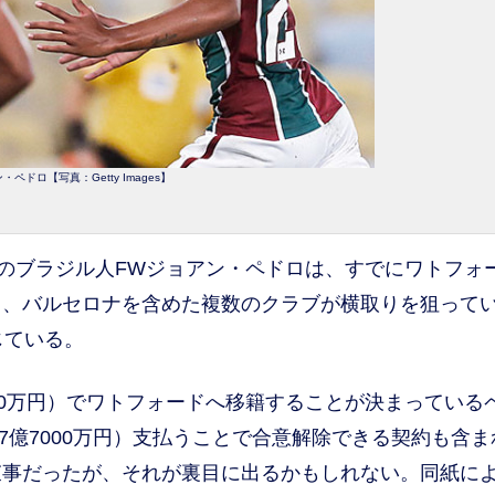
・ペドロ【写真：Getty Images】
のブラジル人FWジョアン・ペドロは、すでにワトフォ
て、バルセロナを含めた複数のクラブが横取りを狙って
じている。
000万円）でワトフォードへ移籍することが決まっている
27億7000万円）支払うことで合意解除できる契約も含ま
束事だったが、それが裏目に出るかもしれない。同紙に