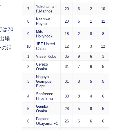
。
Yokohama
7
20
6
2
10
F.Marinos
Kashiwa
8
20
6
1
11
Reysol
は70
Mito
9
18
2
8
8
Hollyhock
出場
JEF United
10
12
3
3
12
その活
Chiba
1
Vissel Kobe
35
9
6
3
Cerezo
2
31
7
6
5
Osaka
Nagoya
3
Grampus
31
8
5
5
Eight
Sanfrecce
4
30
8
4
6
Hiroshima
Gamba
5
28
5
8
5
Osaka
Fagiano
6
26
6
6
6
Okayama FC