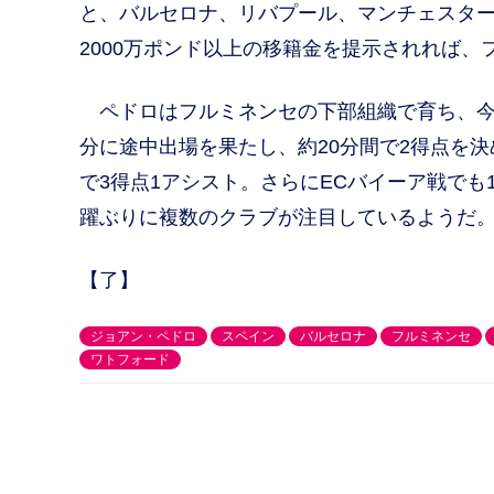
と、バルセロナ、リバプール、マンチェスター
2000万ポンド以上の移籍金を提示されれば
ペドロはフルミネンセの下部組織で育ち、今年
分に途中出場を果たし、約20分間で2得点を
で3得点1アシスト。さらにECバイーア戦で
躍ぶりに複数のクラブが注目しているようだ
【了】
ジョアン・ペドロ
スペイン
バルセロナ
フルミネンセ
ワトフォード