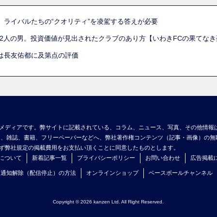
。ライバルたちの“クオリティ”を凌駕する答えが必要
た2人の男。投資価値が見出されたクラブのあり方【いわきFCの果てなき
は長友佑都に及第点の評価
メディアです。弊サイトに記載されている、コラム、ニュース、写真、その他情報
ア、雑誌、書籍、フリーペーパーなどへ、弊社著作権コンテンツ（記事・画像）の無
ず弊社規定の掲載費用をお支払い頂くことに同意したものとします。
について
新着記事一覧
プライバシーポリシー
お問い合わせ
広告掲載
ュ通知解除（配信停止）の方法
オンラインショップ
ベースボールチャンネル
Copyright © 2026 kanzen Ltd. All Right Reserved.