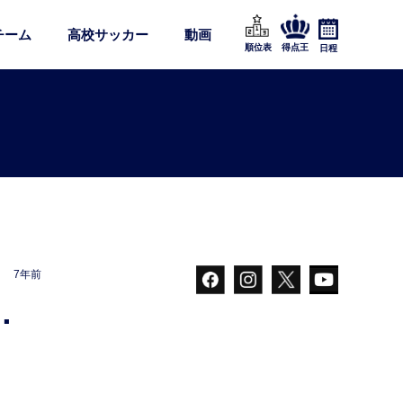
チーム
高校サッカー
動画
順位表
得点王
日程
7年前