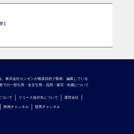
夢】
は、株式会社カンゼンが報道目的で取材、編集している
断での一部引用・全文引用・流用・複写・転載について
について
リリース送付先について
運営会社
映画チャンネル
競馬チャンネル