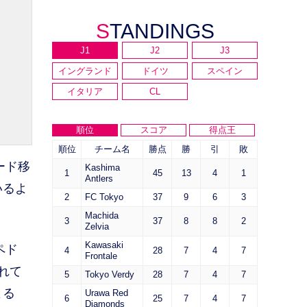
STANDINGS
J1
J2
J3
イングランド
ドイツ
スペイン
イタリア
CL
順位
スコア
得点王
順位
チーム名
勝点
勝
引
敗
ード移
Kashima
1
45
13
4
1
Antlers
いるよ
2
FC Tokyo
37
9
6
3
Machida
3
37
8
8
2
Zelvia
Kawasaki
ペド
4
28
7
4
7
Frontale
れて
5
Tokyo Verdy
28
7
4
7
よる
Urawa Red
6
25
7
4
7
Diamonds