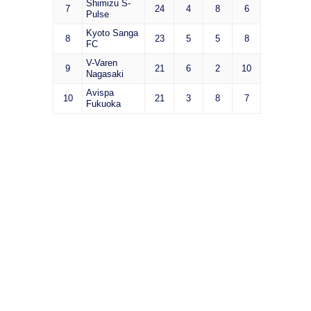
Shimizu S-
7
24
4
8
6
Pulse
Kyoto Sanga
8
23
5
5
8
FC
V-Varen
9
21
6
2
10
Nagasaki
Avispa
10
21
3
8
7
Fukuoka