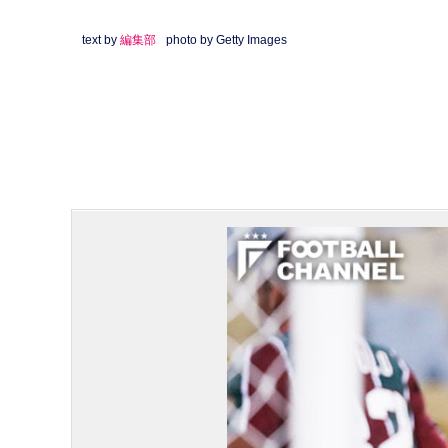
text by
編集部
photo by Getty Images