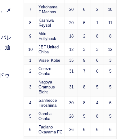
Yokohama
ば、メ
7
20
6
2
10
F.Marinos
Kashiwa
8
20
6
1
11
Reysol
Mito
9
18
2
8
8
とバレ
Hollyhock
。通
JEF United
10
12
3
3
12
Chiba
1
Vissel Kobe
35
9
6
3
Cerezo
2
31
7
6
5
Osaka
ドゥ
Nagoya
3
Grampus
31
8
5
5
Eight
Sanfrecce
4
30
8
4
6
Hiroshima
Gamba
5
28
5
8
5
Osaka
Fagiano
6
26
6
6
6
Okayama FC