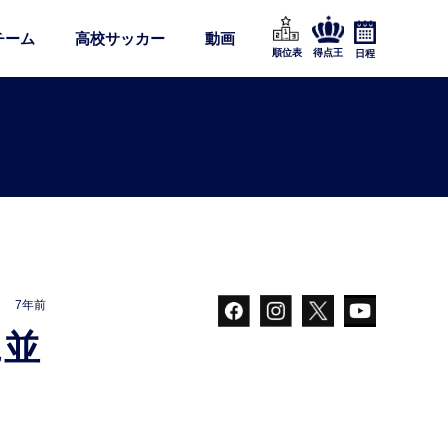
チーム
高校サッカー
動画
順位表
得点王
日程
7年前