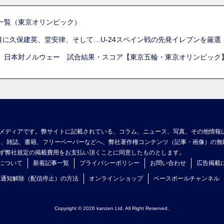
一覧（東京オリンピック）
列目に久保建英、堂安律、そして…U-24スペイン戦の先発イレブンを厳
 日本対ノルウェー 試合結果・スコア【東京五輪・東京オリンピック
メディアです。弊サイトに記載されている、コラム、ニュース、写真、その他情報
ア、雑誌、書籍、フリーペーパーなどへ、弊社著作権コンテンツ（記事・画像）の無
ず弊社規定の掲載費用をお支払い頂くことに同意したものとします。
について
新着記事一覧
プライバシーポリシー
お問い合わせ
広告掲載
ュ通知解除（配信停止）の方法
オンラインショップ
ベースボールチャンネル
Copyright © 2026 kanzen Ltd. All Right Reserved.