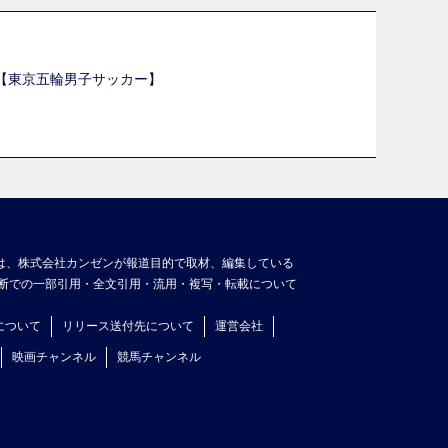
選【東京五輪男子サッカー】
】
は、株式会社カンゼンが報道目的で取材、編集している
断での一部引用・全文引用・流用・複写・転載について
について
リリース送付先について
運営会社
映画チャンネル
競馬チャンネル