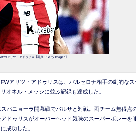
のアリツ・アドゥリス【写真：Getty Images】
FWアリツ・アドゥリスは、バルセロナ相手の劇的なス
、リオネル・メッシに並ぶ記録も達成した。
エスパニョーラ開幕戦でバルサと対戦。両チーム無得点
たアドゥリスがオーバーヘッド気味のスーパーボレーを
進に成功した。