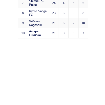
Shimizu S-
7
24
4
8
6
Pulse
Kyoto Sanga
8
23
5
5
8
FC
V-Varen
9
21
6
2
10
Nagasaki
Avispa
10
21
3
8
7
Fukuoka