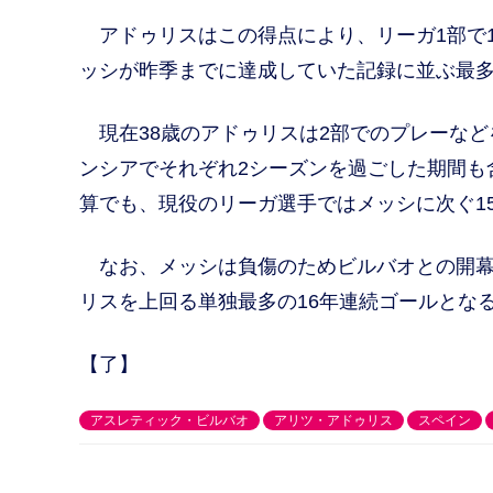
アドゥリスはこの得点により、リーガ1部で1
ッシが昨季までに達成していた記録に並ぶ最
現在38歳のアドゥリスは2部でのプレーなど
ンシアでそれぞれ2シーズンを過ごした期間も
算でも、現役のリーガ選手ではメッシに次ぐ1
なお、メッシは負傷のためビルバオとの開幕
リスを上回る単独最多の16年連続ゴールとな
【了】
アスレティック・ビルバオ
アリツ・アドゥリス
スペイン