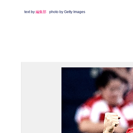
text by
編集部
photo by Getty Images