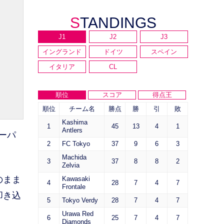
STANDINGS
J1
J2
J3
イングランド
ドイツ
スペイン
イタリア
CL
順位
スコア
得点王
順位
チーム名
勝点
勝
引
敗
Kashima
1
45
13
4
1
Antlers
ーパ
2
FC Tokyo
37
9
6
3
Machida
3
37
8
8
2
Zelvia
のまま
Kawasaki
4
28
7
4
7
Frontale
叩き込
5
Tokyo Verdy
28
7
4
7
Urawa Red
6
25
7
4
7
Diamonds