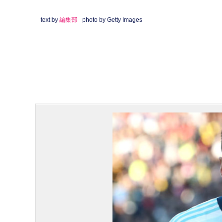
text by
編集部
photo by Getty Images