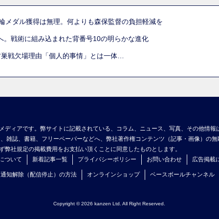
五輪メダル獲得は無理。何よりも森保監督の負担軽減を
へ。戦術に組み込まれた背番号10の明らかな進化
古巣戦欠場理由「個人的事情」とは一体…
メディアです。弊サイトに記載されている、コラム、ニュース、写真、その他情報
ア、雑誌、書籍、フリーペーパーなどへ、弊社著作権コンテンツ（記事・画像）の無
ず弊社規定の掲載費用をお支払い頂くことに同意したものとします。
について
新着記事一覧
プライバシーポリシー
お問い合わせ
広告掲載
ュ通知解除（配信停止）の方法
オンラインショップ
ベースボールチャンネル
Copyright © 2026 kanzen Ltd. All Right Reserved.