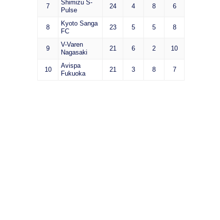
Shimizu S-
7
24
4
8
6
Pulse
Kyoto Sanga
8
23
5
5
8
FC
V-Varen
9
21
6
2
10
Nagasaki
Avispa
10
21
3
8
7
Fukuoka