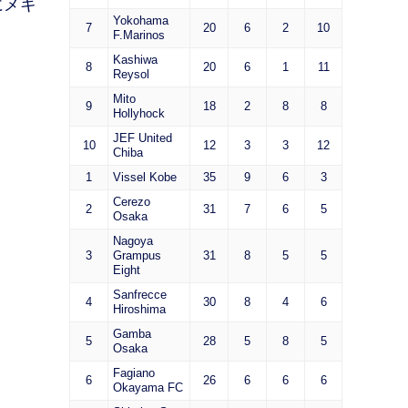
にメキ
Yokohama
7
20
6
2
10
F.Marinos
Kashiwa
8
20
6
1
11
Reysol
Mito
9
18
2
8
8
Hollyhock
JEF United
10
12
3
3
12
Chiba
1
Vissel Kobe
35
9
6
3
Cerezo
2
31
7
6
5
Osaka
Nagoya
3
Grampus
31
8
5
5
Eight
Sanfrecce
4
30
8
4
6
Hiroshima
Gamba
5
28
5
8
5
Osaka
Fagiano
6
26
6
6
6
Okayama FC