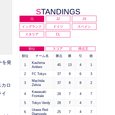
STANDINGS
J1
J2
J3
イングランド
ドイツ
スペイン
イタリア
CL
順位
スコア
得点王
順位
チーム名
勝点
勝
引
敗
ーを発
Kashima
1
45
13
4
1
Antlers
2
FC Tokyo
37
9
6
3
Machida
3
37
8
8
2
スカロ
Zelvia
Kawasaki
ライ
4
28
7
4
7
Frontale
5
Tokyo Verdy
28
7
4
7
Urawa Red
6
25
7
4
7
Diamonds