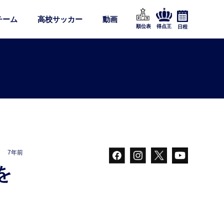
チーム
高校サッカー
動画
順位表
得点王
日程
7年前