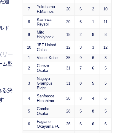
先週
Yokohama
7
20
6
2
10
F.Marinos
Kashiwa
8
20
6
1
11
Reysol
ルド
Mito
9
18
2
8
8
Hollyhock
JEF United
10
12
3
3
12
Chiba
（リー
1
Vissel Kobe
35
9
6
3
ーム監
Cerezo
2
31
7
6
5
Osaka
Nagoya
3
Grampus
31
8
5
5
Eight
れる決
Sanfrecce
4
30
8
4
6
す
Hiroshima
Gamba
5
28
5
8
5
Osaka
Fagiano
6
26
6
6
6
Okayama FC