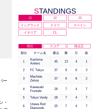
STANDINGS
J1
J2
J3
イングランド
ドイツ
スペイン
イタリア
CL
順位
スコア
得点王
順位
チーム名
勝点
勝
引
敗
Kashima
1
45
13
4
1
Antlers
2
FC Tokyo
37
9
6
3
Machida
3
37
8
8
2
バー
Zelvia
Kawasaki
4
28
7
4
7
Frontale
5
Tokyo Verdy
28
7
4
7
ン・
Urawa Red
6
25
7
4
7
Diamonds