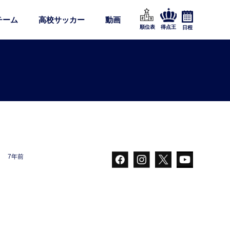
チーム
高校サッカー
動画
順位表
得点王
日程
7年前