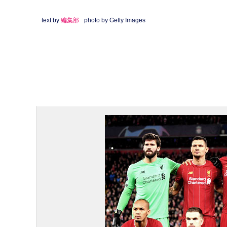
text by
編集部
photo by Getty Images