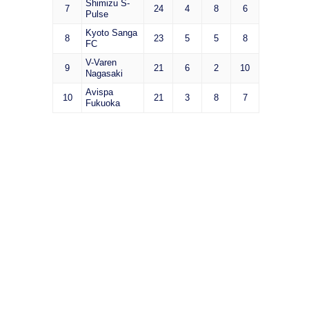
Shimizu S-
7
24
4
8
6
Pulse
Kyoto Sanga
8
23
5
5
8
FC
V-Varen
9
21
6
2
10
Nagasaki
Avispa
10
21
3
8
7
Fukuoka