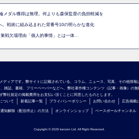
五輪メダル獲得は無理。何よりも森保監督の負担軽減を
へ。戦術に組み込まれた背番号10の明らかな進化
古巣戦欠場理由「個人的事情」とは一体…
メディアです。弊サイトに記載されている、コラム、ニュース、写真、その他情報
ア、雑誌、書籍、フリーペーパーなどへ、弊社著作権コンテンツ（記事・画像）の無
ず弊社規定の掲載費用をお支払い頂くことに同意したものとします。
について
新着記事一覧
プライバシーポリシー
お問い合わせ
広告掲載
ュ通知解除（配信停止）の方法
オンラインショップ
ベースボールチャンネル
Copyright © 2026 kanzen Ltd. All Right Reserved.