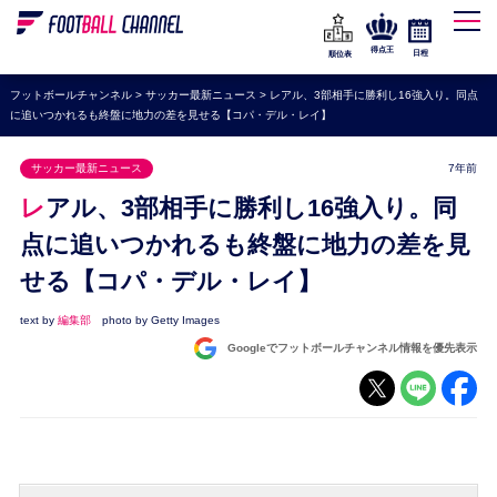
WEリーグ
なでしこジャパン
得点王
日程
順位表
海外サッカー
フットボールチャンネル
>
サッカー最新ニュース
>
レアル、3部相手に勝利し16強入り。同点
に追いつかれるも終盤に地力の差を見せる【コパ・デル・レイ】
プレミアリーグ
ラ・リーガ
サッカー最新ニュース
7年前
セリエA
レアル、3部相手に勝利し16強入り。同
ブンデスリーガ
点に追いつかれるも終盤に地力の差を見
せる【コパ・デル・レイ】
UEFA
ナショナルチーム
text by
編集部
photo by Getty Images
Googleでフットボールチャンネル情報を優先表示
高校サッカー
動画