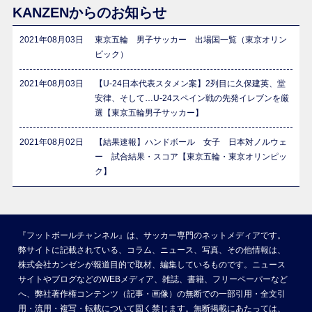
KANZENからのお知らせ
2021年08月03日
東京五輪 男子サッカー 出場国一覧（東京オリン
ピック）
2021年08月03日
【U-24日本代表スタメン案】2列目に久保建英、堂
安律、そして…U-24スペイン戦の先発イレブンを厳
選【東京五輪男子サッカー】
2021年08月02日
【結果速報】ハンドボール 女子 日本対ノルウェ
ー 試合結果・スコア【東京五輪・東京オリンピッ
ク】
『フットボールチャンネル』は、サッカー専門のネットメディアです。
弊サイトに記載されている、コラム、ニュース、写真、その他情報は、
株式会社カンゼンが報道目的で取材、編集しているものです。ニュース
サイトやブログなどのWEBメディア、雑誌、書籍、フリーペーパーなど
へ、弊社著作権コンテンツ（記事・画像）の無断での一部引用・全文引
用・流用・複写・転載について固く禁じます。無断掲載にあたっては、