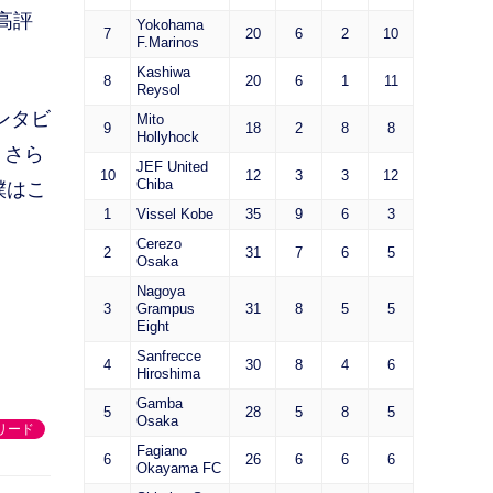
高評
Yokohama
7
20
6
2
10
F.Marinos
Kashiwa
8
20
6
1
11
Reysol
ンタビ
Mito
9
18
2
8
8
Hollyhock
。さら
JEF United
10
12
3
3
12
Chiba
僕はこ
1
Vissel Kobe
35
9
6
3
Cerezo
2
31
7
6
5
Osaka
Nagoya
3
Grampus
31
8
5
5
Eight
Sanfrecce
4
30
8
4
6
Hiroshima
Gamba
5
28
5
8
5
Osaka
リード
Fagiano
6
26
6
6
6
Okayama FC