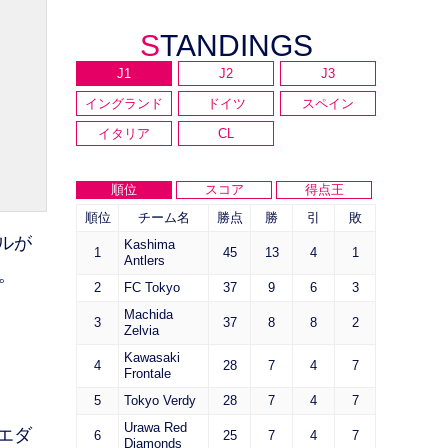
STANDINGS
J1
J2
J3
イングランド
ドイツ
スペイン
イタリア
CL
順位
スコア
得点王
順位
チーム名
勝点
勝
引
敗
ルが
Kashima
1
45
13
4
1
Antlers
。
2
FC Tokyo
37
9
6
3
Machida
3
37
8
8
2
Zelvia
Kawasaki
4
28
7
4
7
Frontale
5
Tokyo Verdy
28
7
4
7
Urawa Red
エダ
6
25
7
4
7
Diamonds