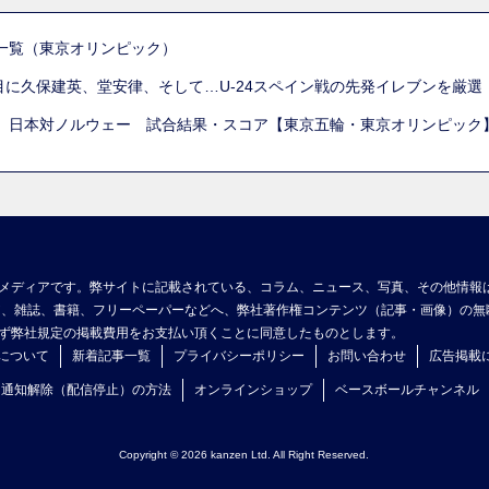
一覧（東京オリンピック）
列目に久保建英、堂安律、そして…U-24スペイン戦の先発イレブンを厳
 日本対ノルウェー 試合結果・スコア【東京五輪・東京オリンピック
メディアです。弊サイトに記載されている、コラム、ニュース、写真、その他情報
ア、雑誌、書籍、フリーペーパーなどへ、弊社著作権コンテンツ（記事・画像）の無
ず弊社規定の掲載費用をお支払い頂くことに同意したものとします。
について
新着記事一覧
プライバシーポリシー
お問い合わせ
広告掲載
ュ通知解除（配信停止）の方法
オンラインショップ
ベースボールチャンネル
Copyright © 2026 kanzen Ltd. All Right Reserved.