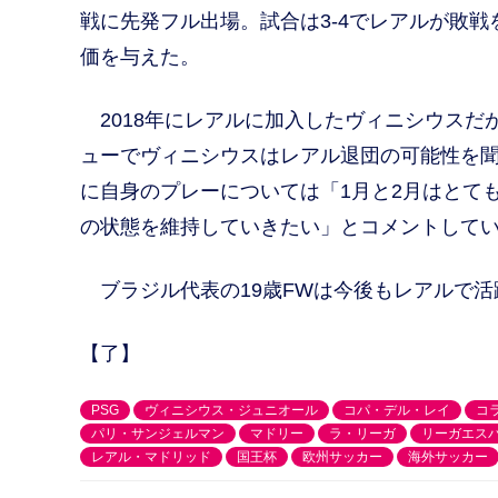
戦に先発フル出場。試合は3-4でレアルが敗
価を与えた。
2018年にレアルに加入したヴィニシウスだ
ューでヴィニシウスはレアル退団の可能性を
に自身のプレーについては「1月と2月はとて
の状態を維持していきたい」とコメントして
ブラジル代表の19歳FWは今後もレアルで活
【了】
PSG
ヴィニシウス・ジュニオール
コパ・デル・レイ
コ
パリ・サンジェルマン
マドリー
ラ・リーガ
リーガエス
レアル・マドリッド
国王杯
欧州サッカー
海外サッカー