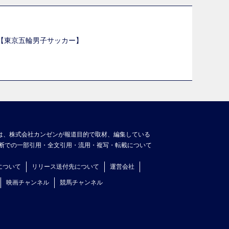
選【東京五輪男子サッカー】
】
は、株式会社カンゼンが報道目的で取材、編集している
断での一部引用・全文引用・流用・複写・転載について
について
リリース送付先について
運営会社
映画チャンネル
競馬チャンネル