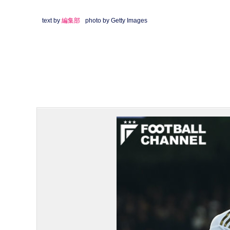
text by
編集部
photo by Getty Images