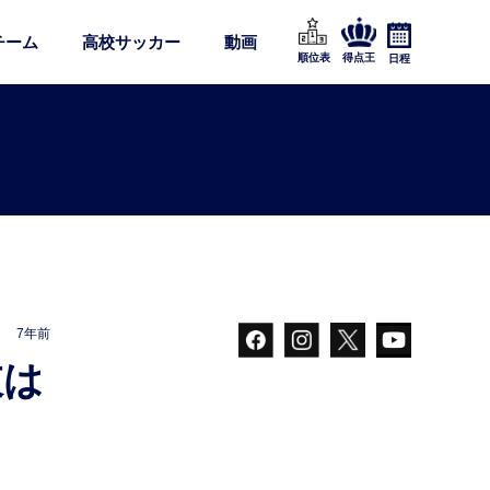
チーム
高校サッカー
動画
順位表
得点王
日程
7年前