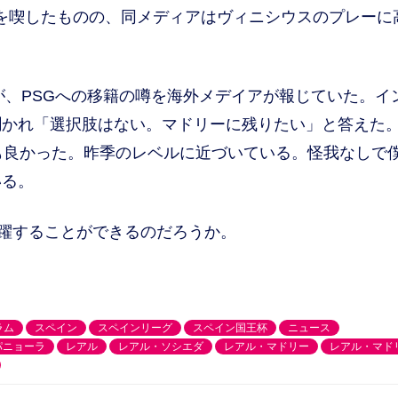
戦を喫したものの、同メディアはヴィニシウスのプレーに
が、PSGへの移籍の噂を海外メデイアが報じていた。イ
聞かれ「選択肢はない。マドリーに残りたい」と答えた
も良かった。昨季のレベルに近づいている。怪我なしで
いる。
躍することができるのだろうか。
ラム
スペイン
スペインリーグ
スペイン国王杯
ニュース
パニョーラ
レアル
レアル・ソシエダ
レアル・マドリー
レアル・マド