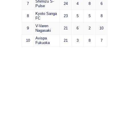
Shimizu S-
7
24
4
8
6
Pulse
Kyoto Sanga
8
23
5
5
8
FC
V-Varen
9
21
6
2
10
Nagasaki
Avispa
10
21
3
8
7
Fukuoka