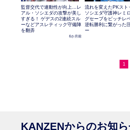
監督交代で連動性が向上…レ
流れを変えたPKスト
アル・ソシエダの攻撃が美し
ソシエダ守護神レミ
すぎる！ ゲデスの2連続スル
グセーブをピッチレ
ーなどアスレティック守備陣
逆転勝利に繋がった
を翻弄
ー
6か月前
1
KANZENからのお知