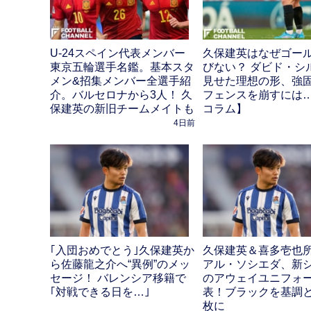
U-24スペイン代表メンバー
久保建英はなぜゴー
東京五輪選手名鑑。基本スタ
びない？ ダビド・シ
メン&招集メンバー全選手紹
見せた理想の形、強
介。バルセロナから3人！ 久
フェンスを崩すには
保建英の新旧チームメイトも
コラム】
4日前
｢入団おめでとう｣久保建英か
久保建英＆喜多壱也
ら佐藤龍之介へ“異例”のメッ
アル・ソシエダ、新
セージ！ バレンシア移籍で
のアウェイユニフォ
｢対戦できる日を…｣
表！ブラックを基調と
枚に