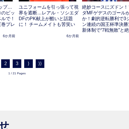
ップ…
ユニフォームを引っ張って視
絶妙コースにズドン！
ロのビッ
界を遮断…レアル・ソシエダ
ダMFゲデスのゴール
ベルで！
DFのPK献上が酷いと話題
か！劇的逆転勝利で3
圧巻プレ
に！ チームメイトも苦笑い
ン連続の国王杯準決勝
新体制で“7戦無敗”と
6か月前
6か月前
2
3
⟩
⟩⟩
1 / 21 Pages
らせ