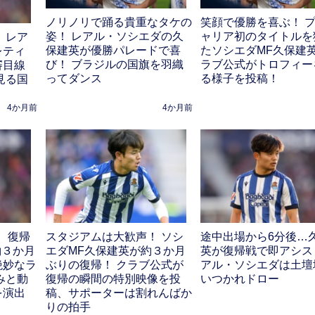
ノリノリで踊る貴重なタケの
笑顔で優勝を喜ぶ！ 
姿！ レアル・ソシエダの久
ャリア初のタイトルを
 レア
保建英が優勝パレードで喜
たソシエダMF久保建
レティ
び！ ブラジルの国旗を羽織
ラブ公式がトロフィー
審目線
ってダンス
る様子を投稿！
見る国
4か月前
4か月前
、復帰
スタジアムは大歓声！ ソシ
途中出場から6分後…
約３か月
エダMF久保建英が約３か月
英が復帰戦で即アシス
絶妙なラ
ぶりの復帰！ クラブ公式が
アル・ソシエダは土壇
みと動
復帰の瞬間の特別映像を投
いつかれドロー
を演出
稿、サポーターは割れんばか
りの拍手