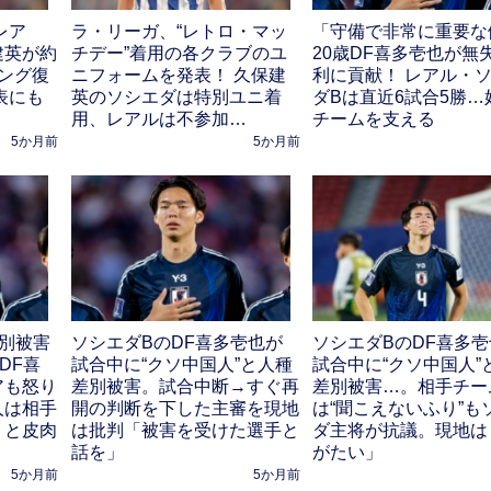
レア
ラ・リーガ、“レトロ・マッ
「守備で非常に重要な
建英が約
チデー”着用の各クラブのユ
20歳DF喜多壱也が無
ング復
ニフォームを発表！ 久保建
利に貢献！ レアル・
表にも
英のソシエダは特別ユニ着
ダBは直近6試合5勝…
用、レアルは不参加…
チームを支える
5か月前
5か月前
差別被害
ソシエダBのDF喜多壱也が
ソシエダBのDF喜多
DF喜
試合中に“クソ中国人”と人種
試合中に“クソ中国人”
アも怒り
差別被害。試合中断→すぐ再
差別被害…。相手チー
人は相手
開の判断を下した主審を現地
は“聞こえないふり”も
」と皮肉
は批判「被害を受けた選手と
ダ主将が抗議。現地は
話を」
がたい」
5か月前
5か月前