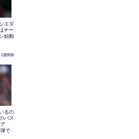
シエダ
はチー
ン始動
2週間前
いるの
のパス
レア
T弾で