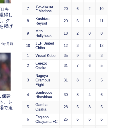
Yokohama
7
20
6
2
10
プロキ
F.Marinos
獲得し
Kashiwa
英。ク
8
20
6
1
11
Reysol
を掲げ
Mito
9
18
2
8
8
Hollyhock
JEF United
4か月前
10
12
3
3
12
Chiba
1
Vissel Kobe
35
9
6
3
Cerezo
2
31
7
6
5
Osaka
Nagoya
3
Grampus
31
8
5
5
Eight
Sanfrecce
4
30
8
4
6
久保建
Hiroshima
ト、レ
Gamba
5
28
5
8
5
場で追
Osaka
Fagiano
6
26
6
6
6
Okayama FC