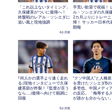
「これ以上ないタイミング」
手荒い歓迎で祝福！ 
久保建英がついに復帰へ！
ル・ソシエダの久保
終盤戦のレアル・ソシエダに
2カ月ぶりにトレーニ
追い風と現地強調
帰！ サッカー日本代
朗報
4か月前
｢何人かの選手より速く走れ
“クソ中国人”と人種
る｣現地インタビューで久保
を受けたソシエダBの
建英節が炸裂！ ｢監督が言う
多壱也。中国メディ
なら…｣復帰へ向けて順調に
の反応。「侮辱する
回復
が誰かも分からない
5か月前