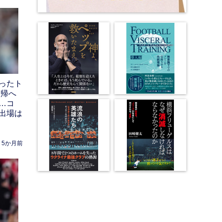
ったト
復帰へ
…コ
出場は
5か月前