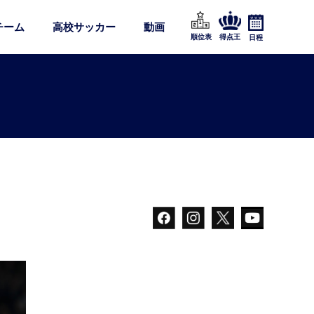
チーム
高校サッカー
動画
順位表
得点王
日程