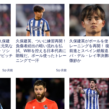
久保建
久保建英、ついに練習再開！
久保建英がボールを使
に元気な
負傷者続出の暗い流れを払
レーニングを再開！ 
・ソシ
拭、W杯を控える日本代表に
前進とスペイン紙報道
でピッチ
朗報だ。ボール使ったトレー
パ・デル・レイ準決勝
ニングで一汗
微妙か
5か月前
5か月前