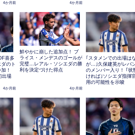
4か月前
4か月前
鮮やかに崩した追加点！ ブ
ライス・メンデスのゴールが
DF喜多
｢スタメンでの出場は
完璧…レアル・ソシエダの勝
エダのト
が…｣久保建英がレバ
利を決定づけた得点
参加！
のメンバー入り！ ｢状
初出場
ければ｣ソシエダ指揮
用の可能性を示唆
4か月前
4か月前