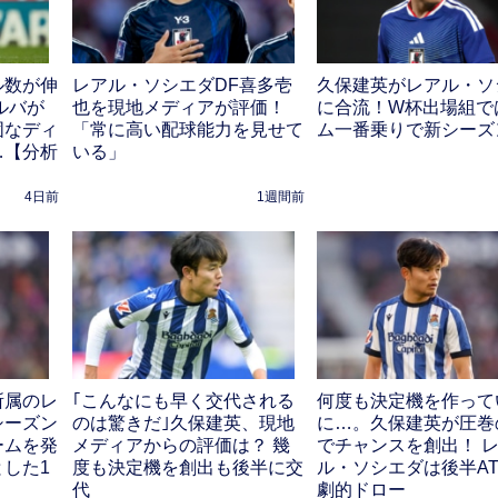
ル数が伸
レアル・ソシエダDF喜多壱
久保建英がレアル・ソ
ルバが
也を現地メディアが評価！
に合流！W杯出場組で
固なディ
「常に高い配球能力を見せて
ム一番乗りで新シーズ
…【分析
いる」
4日前
1週間前
所属のレ
｢こんなにも早く交代される
何度も決定機を作って
シーズン
のは驚きだ｣久保建英、現地
に…。久保建英が圧巻
ームを発
メディアからの評価は？ 幾
でチャンスを創出！ 
した1
度も決定機を創出も後半に交
ル・ソシエダは後半A
代
劇的ドロー