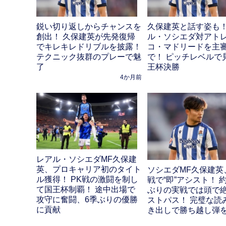
鋭い切り返しからチャンスを
久保建英と話す姿も！
創出！ 久保建英が先発復帰
ル・ソシエダ対アト
でキレキレドリブルを披露！
コ・マドリードを主
テクニック抜群のプレーで魅
で！ ピッチレベルで
了
王杯決勝
4か月前
レアル・ソシエダMF久保建
英、プロキャリア初のタイト
ソシエダMF久保建英
ル獲得！ PK戦の激闘を制し
戦で“即”アシスト！ 
て国王杯制覇！ 途中出場で
ぶりの実戦では頭で
攻守に奮闘、6季ぶりの優勝
ストパス！ 完璧な読
に貢献
き出しで勝ち越し弾