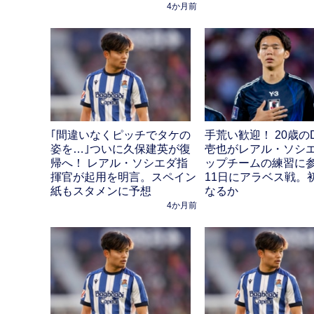
4か月前
｢間違いなくピッチでタケの
手荒い歓迎！ 20歳の
姿を…｣ついに久保建英が復
壱也がレアル・ソシ
帰へ！ レアル・ソシエダ指
ップチームの練習に
揮官が起用を明言。スペイン
11日にアラベス戦。
紙もスタメンに予想
なるか
4か月前