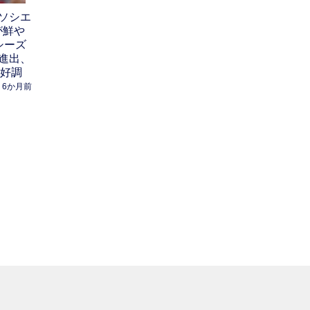
ソシエ
が鮮や
シーズ
進出、
絶好調
6か月前