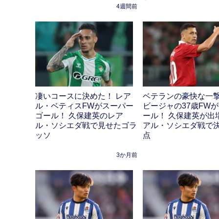
4週間前
凄いコースに決めた！ レア
ベテランの豪快な一撃
ル・ベティスFWがスーパー
ビージャの37歳FW
ゴール！ 久保建英のレア
ール！ 久保建英が出
ル・ソシエダ戦で見せたゴラ
アル・ソシエダ戦で
ッソ
点
3か月前