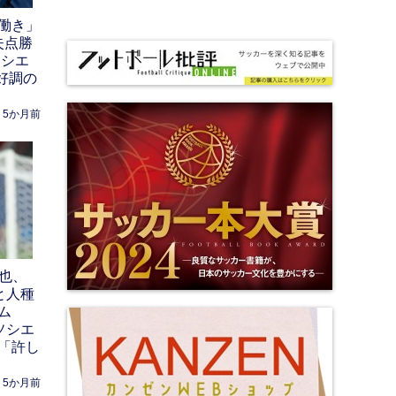
働き」
失点勝
ソシエ
好調の
5か月前
壱也、
と人種
ム
ソシエ
「許し
5か月前