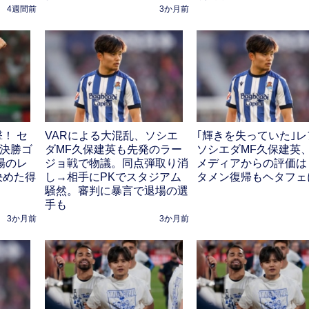
4週間前
3か月前
！ セ
VARによる大混乱、ソシエ
｢輝きを失っていた｣
が決勝ゴ
ダMF久保建英も先発のラー
ソシエダMF久保建英
場のレ
ジョ戦で物議。同点弾取り消
メディアからの評価は
決めた得
し→相手にPKでスタジアム
タメン復帰もヘタフェ
騒然。審判に暴言で退場の選
手も
3か月前
3か月前