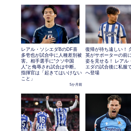
レアル・ソシエダBのDF喜
復帰が待ち遠しい！ 
多壱也が試合中に人種差別被
英がサポーターの前
害。相手選手に“クソ中国
姿を見せる！ レアル
人”と侮辱され試合は中断。
エダの試合後に私服
指揮官は「起きてはいけない
へ登場
こと」
5か月前