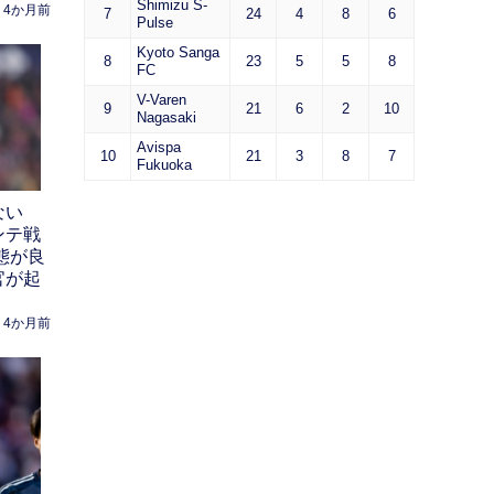
Shimizu S-
4か月前
7
24
4
8
6
Pulse
Kyoto Sanga
8
23
5
5
8
FC
V-Varen
9
21
6
2
10
Nagasaki
Avispa
10
21
3
8
7
Fukuoka
ない
ンテ戦
態が良
官が起
4か月前