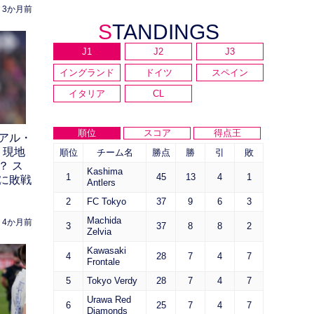
3か月前
STANDINGS
J1
J2
J3
イングランド
ドイツ
スペイン
イタリア
CL
順位
スコア
得点王
レアル・
、現地
順位
チーム名
勝点
勝
引
敗
？ ス
Kashima
1
45
13
4
1
に敗戦
Antlers
2
FC Tokyo
37
9
6
3
Machida
4か月前
3
37
8
8
2
Zelvia
Kawasaki
4
28
7
4
7
Frontale
5
Tokyo Verdy
28
7
4
7
Urawa Red
6
25
7
4
7
Diamonds