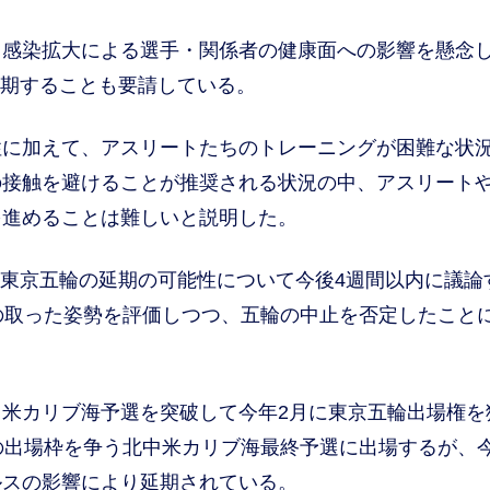
感染拡大による選手・関係者の健康面への影響を懸念
延期することも要請している。
に加えて、アスリートたちのトレーニングが困難な状
の接触を避けることが推奨される状況の中、アスリート
を進めることは難しいと説明した。
、東京五輪の延期の可能性について今後4週間以内に議論
Cの取った姿勢を評価しつつ、五輪の中止を否定したこと
米カリブ海予選を突破して今年2月に東京五輪出場権を
の出場枠を争う北中米カリブ海最終予選に出場するが、今
ルスの影響により延期されている。