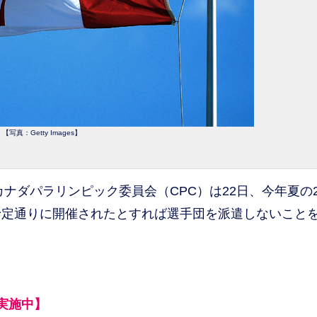
【写真：Getty Images】
ダパラリンピック委員会（CPC）は22日、今年夏の2
予定通りに開催されたとすれば選手団を派遣しないこと
実施中】