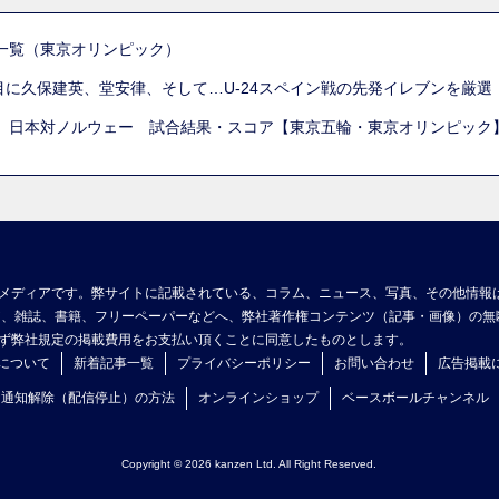
一覧（東京オリンピック）
列目に久保建英、堂安律、そして…U-24スペイン戦の先発イレブンを厳
 日本対ノルウェー 試合結果・スコア【東京五輪・東京オリンピック
メディアです。弊サイトに記載されている、コラム、ニュース、写真、その他情報
ア、雑誌、書籍、フリーペーパーなどへ、弊社著作権コンテンツ（記事・画像）の無
ず弊社規定の掲載費用をお支払い頂くことに同意したものとします。
について
新着記事一覧
プライバシーポリシー
お問い合わせ
広告掲載
ュ通知解除（配信停止）の方法
オンラインショップ
ベースボールチャンネル
Copyright © 2026 kanzen Ltd. All Right Reserved.