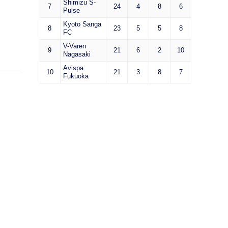
Shimizu S-
7
24
4
8
6
Pulse
Kyoto Sanga
8
23
5
5
8
FC
V-Varen
9
21
6
2
10
Nagasaki
Avispa
10
21
3
8
7
Fukuoka