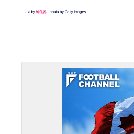
text by
編集部
photo by Getty Images