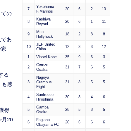
Yokohama
7
20
6
2
10
F.Marinos
しての
Kashiwa
8
20
6
1
11
Reysol
Mito
9
18
2
8
8
Hollyhock
況であ
JEF United
10
12
3
3
12
や家
Chiba
1
Vissel Kobe
35
9
6
3
Cerezo
2
31
7
6
5
Osaka
する
Nagoya
3
Grampus
31
8
5
5
にも感
Eight
Sanfrecce
4
30
8
4
6
Hiroshima
Gamba
獲得
5
28
5
8
5
Osaka
月20
Fagiano
6
26
6
6
6
Okayama FC