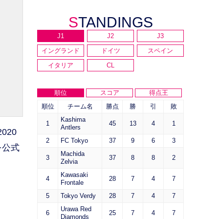
STANDINGS
J1
J2
J3
イングランド
ドイツ
スペイン
イタリア
CL
順位
スコア
得点王
順位
チーム名
勝点
勝
引
敗
Kashima
1
45
13
4
1
Antlers
020
2
FC Tokyo
37
9
6
3
を公式
Machida
3
37
8
8
2
Zelvia
Kawasaki
4
28
7
4
7
Frontale
5
Tokyo Verdy
28
7
4
7
Urawa Red
6
25
7
4
7
Diamonds