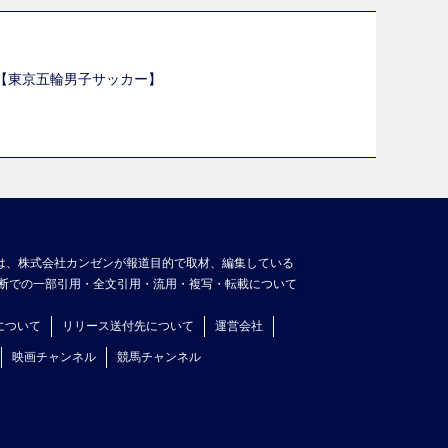
選【東京五輪男子サッカー】
】
は、株式会社カンゼンが報道目的で取材、編集している
断での一部引用・全文引用・流用・複写・転載について
について
リリース送付先について
運営会社
映画チャンネル
競馬チャンネル