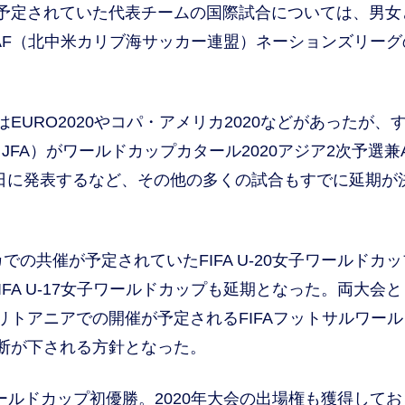
予定されていた代表チームの国際試合については、男女
CAF（北中米カリブ海サッカー連盟）ネーションズリーグ
URO2020やコパ・アメリカ2020などがあったが、
FA）がワールドカップカタール2020アジア2次予選兼A
1日に発表するなど、その他の多くの試合もすでに延期が
の共催が予定されていたFIFA U-20女子ワールドカ
FA U-17女子ワールドカップも延期となった。両大会
リトアニアでの開催が予定されるFIFAフットサルワール
断が下される方針となった。
ワールドカップ初優勝。2020年大会の出場権も獲得して