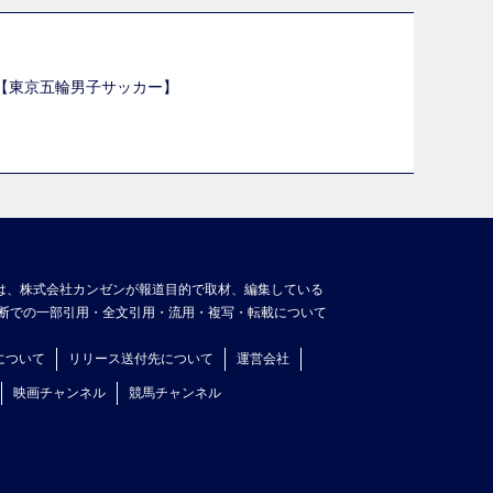
選【東京五輪男子サッカー】
】
は、株式会社カンゼンが報道目的で取材、編集している
断での一部引用・全文引用・流用・複写・転載について
について
リリース送付先について
運営会社
映画チャンネル
競馬チャンネル