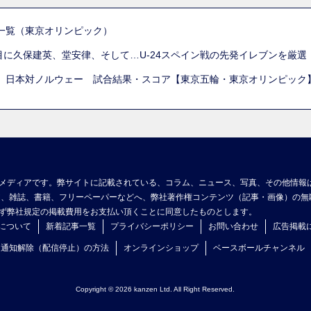
一覧（東京オリンピック）
列目に久保建英、堂安律、そして…U-24スペイン戦の先発イレブンを厳
 日本対ノルウェー 試合結果・スコア【東京五輪・東京オリンピック
メディアです。弊サイトに記載されている、コラム、ニュース、写真、その他情報
ア、雑誌、書籍、フリーペーパーなどへ、弊社著作権コンテンツ（記事・画像）の無
ず弊社規定の掲載費用をお支払い頂くことに同意したものとします。
について
新着記事一覧
プライバシーポリシー
お問い合わせ
広告掲載
ュ通知解除（配信停止）の方法
オンラインショップ
ベースボールチャンネル
Copyright © 2026 kanzen Ltd. All Right Reserved.