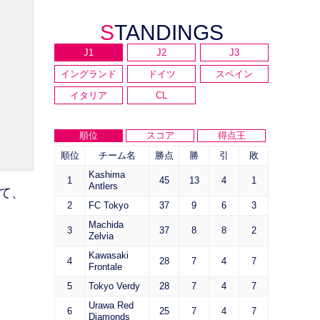
STANDINGS
J1
J2
J3
イングランド
ドイツ
スペイン
イタリア
CL
順位
スコア
得点王
順位
チーム名
勝点
勝
引
敗
Kashima
1
45
13
4
1
Antlers
て、
2
FC Tokyo
37
9
6
3
Machida
3
37
8
8
2
Zelvia
Kawasaki
4
28
7
4
7
Frontale
5
Tokyo Verdy
28
7
4
7
Urawa Red
6
25
7
4
7
Diamonds