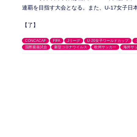
連覇を目指す大会となる。また、U-17女子
【了】
CONCACAF
FIFA
Jリーグ
U-20女子ワールドカップ
国際親善試合
新型コロナウイルス
欧州サッカー
海外サ