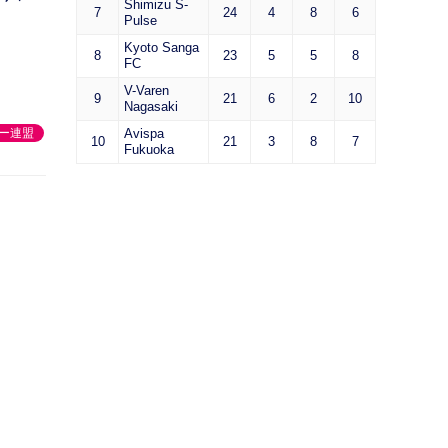
Shimizu S-
7
24
4
8
6
Pulse
Kyoto Sanga
8
23
5
5
8
FC
V-Varen
9
21
6
2
10
Nagasaki
ー連盟
Avispa
10
21
3
8
7
Fukuoka