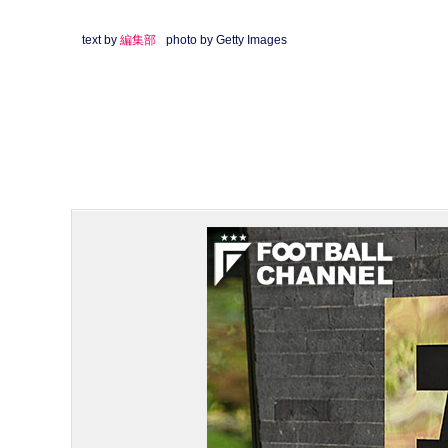
text by
編集部
photo by Getty Images