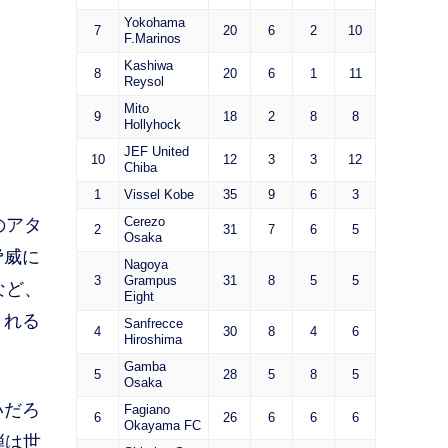
Yokohama
7
20
6
2
10
F.Marinos
Kashiwa
8
20
6
1
11
Reysol
Mito
9
18
2
8
8
Hollyhock
JEF United
10
12
3
3
12
Chiba
1
Vissel Kobe
35
9
6
3
Cerezo
のアタ
2
31
7
6
5
Osaka
脅威に
Nagoya
3
Grampus
31
8
5
5
など、
Eight
される
Sanfrecce
4
30
8
4
6
Hiroshima
Gamba
5
28
5
8
5
Osaka
いだろ
Fagiano
6
26
6
6
6
Okayama FC
弾は世