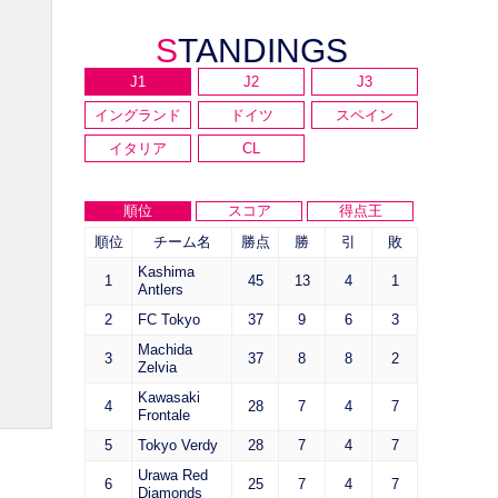
STANDINGS
J1
J2
J3
イングランド
ドイツ
スペイン
イタリア
CL
順位
スコア
得点王
順位
チーム名
勝点
勝
引
敗
Kashima
1
45
13
4
1
Antlers
2
FC Tokyo
37
9
6
3
Machida
3
37
8
8
2
Zelvia
Kawasaki
4
28
7
4
7
Frontale
5
Tokyo Verdy
28
7
4
7
Urawa Red
6
25
7
4
7
Diamonds