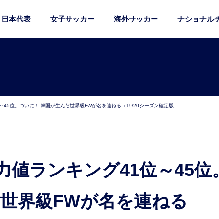
日本代表
女子サッカー
海外サッカー
ナショナル
45位。ついに！ 韓国が生んだ世界級FWが名を連ねる（19/20シーズン確定版）
だ世界級FWが名を連ねる