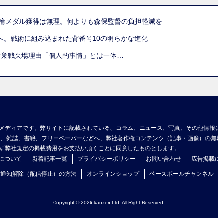
五輪メダル獲得は無理。何よりも森保監督の負担軽減を
へ。戦術に組み込まれた背番号10の明らかな進化
古巣戦欠場理由「個人的事情」とは一体…
メディアです。弊サイトに記載されている、コラム、ニュース、写真、その他情報
ア、雑誌、書籍、フリーペーパーなどへ、弊社著作権コンテンツ（記事・画像）の無
ず弊社規定の掲載費用をお支払い頂くことに同意したものとします。
について
新着記事一覧
プライバシーポリシー
お問い合わせ
広告掲載
ュ通知解除（配信停止）の方法
オンラインショップ
ベースボールチャンネル
Copyright © 2026 kanzen Ltd. All Right Reserved.