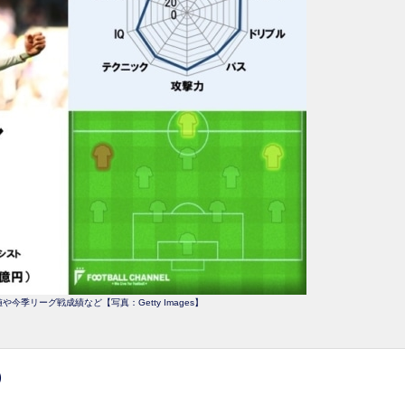
今季リーグ戦成績など【写真：Getty Images】
）