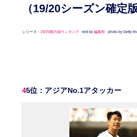
（19/20シーズン確定
シリーズ：
19/20能力値ランキング
text by
編集部
photo by Getty I
45位：アジアNo.1アタッカー