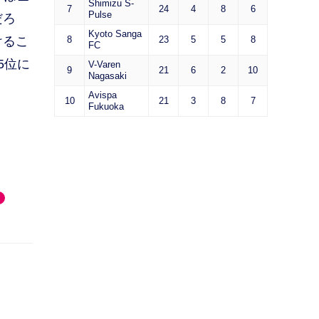
Shimizu S-
7
24
4
8
6
Pulse
だろ
Kyoto Sanga
けるこ
8
23
5
5
8
FC
5位に
V-Varen
9
21
6
2
10
Nagasaki
Avispa
10
21
3
8
7
Fukuoka