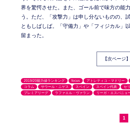
界を驚愕させた。また、ゴール前で味方の能
う。ただ、「攻撃力」は申し分ないものの、
ともしばしば。「守備力」や「フィジカル」以
留まった。
【次ページ
2019/20能力値ランキング
focus
アトレティコ・マドリー
コラム
サウール・ニゲス
スペイン
スペイン代表
セリ
プレミアリーグ
ラファエル・ヴァラン
リーガ・エスパニョ
1