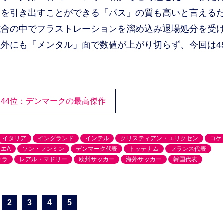
力を引き出すことができる「パス」の質も高いと言える
試合の中でフラストレーションを溜め込み退場処分を受
外にも「メンタル」面で数値が上がり切らず、今回は4
】
44位：デンマークの最高傑作
イタリア
イングランド
インテル
クリスティアン・エリクセン
コケ
エA
ソン・フンミン
デンマーク代表
トッテナム
フランス代表
ーラ
レアル・マドリー
欧州サッカー
海外サッカー
韓国代表
2
3
4
5