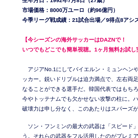
生年月日：1992年7月8日（27歳）
市場価格：8000万ユーロ（約96億円）
今季リーグ戦成績：21試合出場／9得点8アシス
【今シーズンの海外サッカーはDAZNで！
いつでもどこでも簡単視聴。1ヶ月無料お試し
アジアNo.1にしてバイエルン・ミュンヘン
ッカー。鋭いドリブルは迫力満点で、左右両
なることができる選手だ。韓国代表ではもちろ
今やトッテナムでも欠かせない攻撃の柱に。
破壊力は申し分なく、このあたりはスパーズ
ソン・フンミンの最大の武器は「スピード」
う。それらの武器をフル活用したのがプレミア