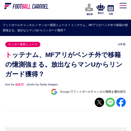
WEリーグ
なでしこジャパン
得点王
日程
順位表
海外サッカー
フットボールチャンネル
>
サッカー最新ニュース
>
トッテナム、MFアリがベンチ外で移籍の憶
測強まる。放出ならマンUからリンガード獲得？
プレミアリーグ
ラ・リーガ
サッカー最新ニュース
6年前
セリエA
トッテナム、MFアリがベンチ外で移籍
ブンデスリーガ
の憶測強まる。放出ならマンUからリン
ガード獲得？
UEFA
ナショナルチーム
text by
編集部
photo by Getty Images
Googleでフットボールチャンネル情報を優先表示
高校サッカー
動画