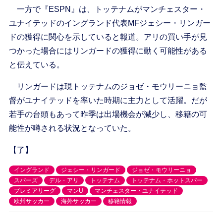
一方で『ESPN』は、トッテナムがマンチェスター・
ユナイテッドのイングランド代表MFジェシー・リンガー
ドの獲得に関心を示していると報道。アリの買い手が見
つかった場合にはリンガードの獲得に動く可能性がある
と伝えている。
リンガードは現トッテナムのジョゼ・モウリーニョ監
督がユナイテッドを率いた時期に主力として活躍。だが
若手の台頭もあって昨季は出場機会が減少し、移籍の可
能性が噂される状況となっていた。
【了】
イングランド
ジェシー・リンガード
ジョゼ・モウリーニョ
スパーズ
デル・アリ
トッテナム
トッテナム・ホットスパー
プレミアリーグ
マンU
マンチェスター・ユナイテッド
欧州サッカー
海外サッカー
移籍情報