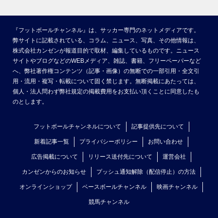
『フットボールチャンネル』は、サッカー専門のネットメディアです。
弊サイトに記載されている、コラム、ニュース、写真、その他情報は、
株式会社カンゼンが報道目的で取材、編集しているものです。ニュース
サイトやブログなどのWEBメディア、雑誌、書籍、フリーペーパーなど
へ、弊社著作権コンテンツ（記事・画像）の無断での一部引用・全文引
用・流用・複写・転載について固く禁じます。無断掲載にあたっては、
個人・法人問わず弊社規定の掲載費用をお支払い頂くことに同意したも
のとします。
フットボールチャンネルについて
記事提供先について
新着記事一覧
プライバシーポリシー
お問い合わせ
広告掲載について
リリース送付先について
運営会社
カンゼンからのお知らせ
プッシュ通知解除（配信停止）の方法
オンラインショップ
ベースボールチャンネル
映画チャンネル
競馬チャンネル