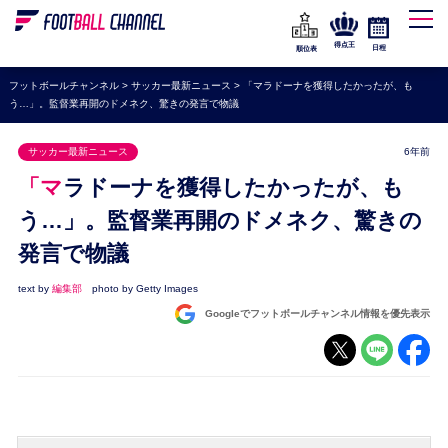
WEリーグ
なでしこジャパン
得点王
日程
順位表
海外サッカー
フットボールチャンネル
>
サッカー最新ニュース
>
「マラドーナを獲得したかったが、も
う…」。監督業再開のドメネク、驚きの発言で物議
プレミアリーグ
ラ・リーガ
サッカー最新ニュース
6年前
セリエA
「マラドーナを獲得したかったが、も
ブンデスリーガ
う…」。監督業再開のドメネク、驚きの
発言で物議
UEFA
ナショナルチーム
text by
編集部
photo by Getty Images
Googleでフットボールチャンネル情報を優先表示
高校サッカー
動画