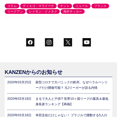
コラム
ディエゴ・マラドーナ
ナント
ニュース
フランス
リーグアン
レイモン・ドメネク
海外サッカー
KANZENからのお知らせ
2020年03月25日
新型コロナで大パニックの欧州、なぜベラルーシリ
ーグだけ開催可能？ 元Jリーガーが語る内情
2020年03月18日
まるで大人と子供!? 世界10ヶ国リーグの最高＆最低
身長差ランキング【再掲】
2020年03月18日
本田圭佑だけじゃない！ ブラジルで躍動する5人の