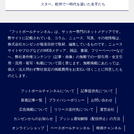
スター。欧州で一時代を築いた名手たち
『フットボールチャンネル』は、サッカー専門のネットメディアです。
弊サイトに記載されている、コラム、ニュース、写真、その他情報は、
株式会社カンゼンが報道目的で取材、編集しているものです。ニュース
サイトやブログなどのWEBメディア、雑誌、書籍、フリーペーパーなど
へ、弊社著作権コンテンツ（記事・画像）の無断での一部引用・全文引
用・流用・複写・転載について固く禁じます。無断掲載にあたっては、
個人・法人問わず弊社規定の掲載費用をお支払い頂くことに同意したも
のとします。
フットボールチャンネルについて
記事提供先について
新着記事一覧
プライバシーポリシー
お問い合わせ
広告掲載について
リリース送付先について
運営会社
カンゼンからのお知らせ
プッシュ通知解除（配信停止）の方法
オンラインショップ
ベースボールチャンネル
映画チャンネル