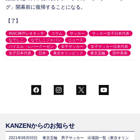
グ」開幕前に復帰することになる。
【了】
INAC神戸レオネッサ
コラム
サッカー
サッカー女子日本代表
なでしこ
なでしこジャパン
ニュース
バイエル・レバークーゼン
女子サッカー
女子サッカー日本代表
女子日本代表
日本
東京オリンピック
東京五輪
田中美南
KANZENからのお知らせ
2021年08月03日
東京五輪 男子サッカー 出場国一覧（東京オリン