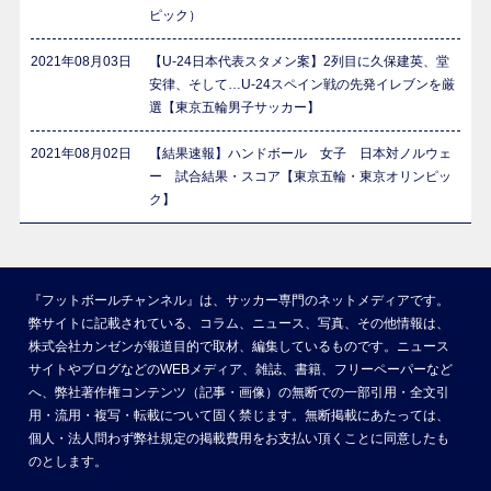
ピック）
2021年08月03日
【U-24日本代表スタメン案】2列目に久保建英、堂
安律、そして…U-24スペイン戦の先発イレブンを厳
選【東京五輪男子サッカー】
2021年08月02日
【結果速報】ハンドボール 女子 日本対ノルウェ
ー 試合結果・スコア【東京五輪・東京オリンピッ
ク】
『フットボールチャンネル』は、サッカー専門のネットメディアです。
弊サイトに記載されている、コラム、ニュース、写真、その他情報は、
株式会社カンゼンが報道目的で取材、編集しているものです。ニュース
サイトやブログなどのWEBメディア、雑誌、書籍、フリーペーパーなど
へ、弊社著作権コンテンツ（記事・画像）の無断での一部引用・全文引
用・流用・複写・転載について固く禁じます。無断掲載にあたっては、
個人・法人問わず弊社規定の掲載費用をお支払い頂くことに同意したも
のとします。