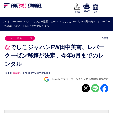
WEリーグ
なでしこジャパン
得点王
日程
順位表
海外サッカー
フットボールチャンネル
>
サッカー最新ニュース
>
なでしこジャパンFW田中美南、レバークー
ゼン移籍が決定。今年6月までのレンタル
プレミアリーグ
ラ・リーガ
サッカー最新ニュース
6年前
セリエA
なでしこジャパンFW田中美南、レバー
ブンデスリーガ
クーゼン移籍が決定。今年6月までのレ
ンタル
UEFA
ナショナルチーム
text by
編集部
photo by Getty Images
Googleでフットボールチャンネル情報を優先表示
高校サッカー
動画