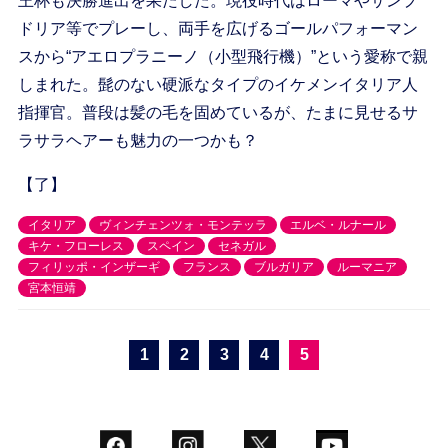
王杯も決勝進出を果たした。現役時代はローマやサンプ
ドリア等でプレーし、両手を広げるゴールパフォーマン
スから“アエロプラニーノ（小型飛行機）”という愛称で親
しまれた。髭のない硬派なタイプのイケメンイタリア人
指揮官。普段は髪の毛を固めているが、たまに見せるサ
ラサラヘアーも魅力の一つかも？
【了】
イタリア
ヴィンチェンツォ・モンテッラ
エルベ・ルナール
キケ・フローレス
スペイン
セネガル
フィリッポ・インザーギ
フランス
ブルガリア
ルーマニア
宮本恒靖
1
2
3
4
5