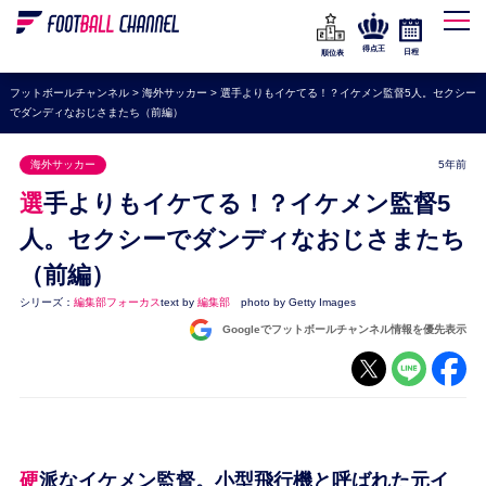
WEリーグ
なでしこジャパン
得点王
日程
順位表
海外サッカー
フットボールチャンネル
>
海外サッカー
>
選手よりもイケてる！？イケメン監督5人。セクシー
でダンディなおじさまたち（前編）
プレミアリーグ
ラ・リーガ
海外サッカー
5年前
セリエA
選手よりもイケてる！？イケメン監督5
ブンデスリーガ
人。セクシーでダンディなおじさまたち
（前編）
UEFA
シリーズ：
編集部フォーカス
text by
編集部
photo by Getty Images
ナショナルチーム
Googleでフットボールチャンネル情報を優先表示
高校サッカー
動画
硬派なイケメン監督。小型飛行機と呼ばれた元イ