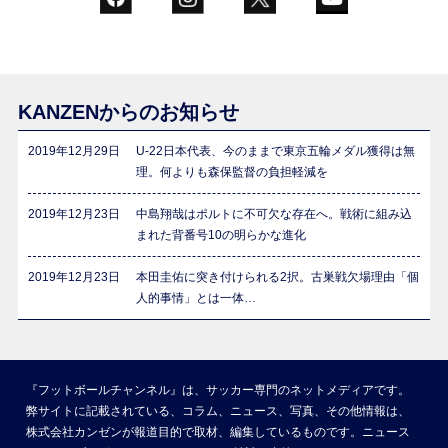
KANZENからのお知らせ
2019年12月29日
U-22日本代表、今のままで東京五輪メダル獲得は無
理。何よりも森保監督の負担軽減を
2019年12月23日
中島翔哉はポルトに不可欠な存在へ。戦術に組み込
まれた背番号10の明らかな進化
2019年12月23日
本田圭佑に突き付けられる2択。古巣戦欠場理由「個
人的事情」とは一体…
『フットボールチャンネル』は、サッカー専門のネットメディアです。
弊サイトに記載されている、コラム、ニュース、写真、その他情報は、
株式会社カンゼンが報道目的で取材、編集しているものです。ニュース