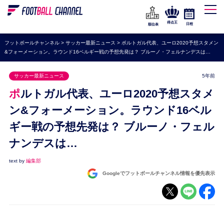
WEリーグ
なでしこジャパン
得点王
日程
順位表
海外サッカー
フットボールチャンネル
>
サッカー最新ニュース
>
ポルトガル代表、ユーロ2020予想スタメン
&フォーメーション。ラウンド16ベルギー戦の予想先発は？ ブルーノ・フェルナンデスは…
プレミアリーグ
ラ・リーガ
サッカー最新ニュース
5年前
セリエA
ポルトガル代表、ユーロ2020予想スタメ
ブンデスリーガ
ン&フォーメーション。ラウンド16ベル
ギー戦の予想先発は？ ブルーノ・フェル
UEFA
ナンデスは…
ナショナルチーム
高校サッカー
text by
編集部
Googleでフットボールチャンネル情報を優先表示
動画