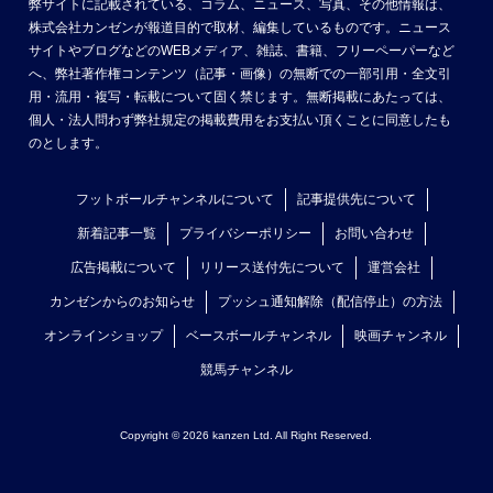
弊サイトに記載されている、コラム、ニュース、写真、その他情報は、
株式会社カンゼンが報道目的で取材、編集しているものです。ニュース
サイトやブログなどのWEBメディア、雑誌、書籍、フリーペーパーなど
へ、弊社著作権コンテンツ（記事・画像）の無断での一部引用・全文引
用・流用・複写・転載について固く禁じます。無断掲載にあたっては、
個人・法人問わず弊社規定の掲載費用をお支払い頂くことに同意したも
のとします。
フットボールチャンネルについて
記事提供先について
新着記事一覧
プライバシーポリシー
お問い合わせ
広告掲載について
リリース送付先について
運営会社
カンゼンからのお知らせ
プッシュ通知解除（配信停止）の方法
オンラインショップ
ベースボールチャンネル
映画チャンネル
競馬チャンネル
Copyright © 2026 kanzen Ltd. All Right Reserved.