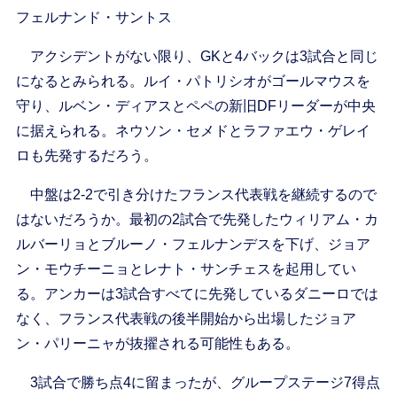
フェルナンド・サントス
アクシデントがない限り、GKと4バックは3試合と同じ
になるとみられる。ルイ・パトリシオがゴールマウスを
守り、ルベン・ディアスとペペの新旧DFリーダーが中央
に据えられる。ネウソン・セメドとラファエウ・ゲレイ
ロも先発するだろう。
中盤は2-2で引き分けたフランス代表戦を継続するので
はないだろうか。最初の2試合で先発したウィリアム・カ
ルバーリョとブルーノ・フェルナンデスを下げ、ジョア
ン・モウチーニョとレナト・サンチェスを起用してい
る。アンカーは3試合すべてに先発しているダニーロでは
なく、フランス代表戦の後半開始から出場したジョア
ン・パリーニャが抜擢される可能性もある。
3試合で勝ち点4に留まったが、グループステージ7得点