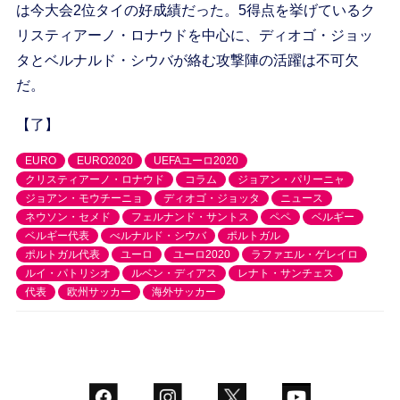
は今大会2位タイの好成績だった。5得点を挙げているク
リスティアーノ・ロナウドを中心に、ディオゴ・ジョッ
タとベルナルド・シウバが絡む攻撃陣の活躍は不可欠
だ。
【了】
EURO
EURO2020
UEFAユーロ2020
クリスティアーノ・ロナウド
コラム
ジョアン・パリーニャ
ジョアン・モウチーニョ
ディオゴ・ジョッタ
ニュース
ネウソン・セメド
フェルナンド・サントス
ペペ
ベルギー
ベルギー代表
べルナルド・シウバ
ポルトガル
ポルトガル代表
ユーロ
ユーロ2020
ラファエル・ゲレイロ
ルイ・パトリシオ
ルベン・ディアス
レナト・サンチェス
代表
欧州サッカー
海外サッカー