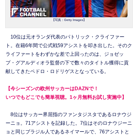
【写真：Getty Images】
10位は元オランダ代表のパトリック・クライファー
ト。在籍6年間で公式戦59アシストを叩き出した。そのク
ライファートをわずかな差で上回ったのは、ジョゼッ
プ・グアルディオラ監督の下で数々のタイトル獲得に貢
献してきたペドロ・ロドリゲスとなっている。
【今シーズンの欧州サッカーはDAZNで！
いつでもどこでも簡単視聴。1ヶ月無料お試し実施中】
8位はサッカー界屈指のファンタジスタであるロナウジ
ーニョ。71アシストを記録した。7位はそのロナウジーニ
ョと同じブラジル人であるネイマールで、76アシストと