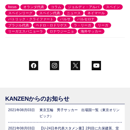
focus
オランダ代表
コラム
ジョルディ・アルバ
スペイン
スペインリーグ
スペイン代表
ニュース
ネイマール
パトリック・クライファート
バルサ
バルセロナ
ブラジル代表
ペドロ・ロドリゲス
ラ・リーガ
リーガ
リーガエスパニョーラ
ロナウジーニョ
海外サッカー
KANZENからのお知らせ
2021年08月03日
東京五輪 男子サッカー 出場国一覧（東京オリン
ピック）
2021年08月03日
【U-24日本代表スタメン案】2列目に久保建英、堂