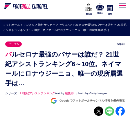
WEリーグ
なでしこジャパン
得点王
日程
順位表
海外サッカー
フットボールチャンネル
>
海外サッカー
>
セリエA
>
バルセロナ最強のパサーは誰だ？ 21世紀
アシストランキング6～10位。ネイマールにロナウジーニョ、唯一の現所属選手は…
プレミアリーグ
ラ・リーガ
セリエA
5年前
セリエA
バルセロナ最強のパサーは誰だ？ 21世
ブンデスリーガ
紀アシストランキング6～10位。ネイマ
ールにロナウジーニョ、唯一の現所属選
UEFA
手は…
ナショナルチーム
高校サッカー
シリーズ：
21世紀アシストランキング
text by
編集部
photo by Getty Images
Googleでフットボールチャンネル情報を優先表示
動画