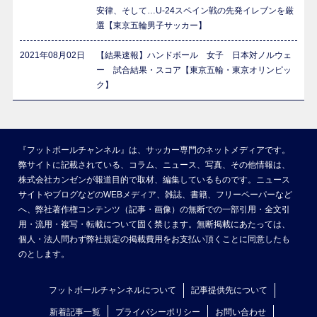
安律、そして…U-24スペイン戦の先発イレブンを厳
選【東京五輪男子サッカー】
2021年08月02日
【結果速報】ハンドボール 女子 日本対ノルウェ
ー 試合結果・スコア【東京五輪・東京オリンピッ
ク】
『フットボールチャンネル』は、サッカー専門のネットメディアです。
弊サイトに記載されている、コラム、ニュース、写真、その他情報は、
株式会社カンゼンが報道目的で取材、編集しているものです。ニュース
サイトやブログなどのWEBメディア、雑誌、書籍、フリーペーパーなど
へ、弊社著作権コンテンツ（記事・画像）の無断での一部引用・全文引
用・流用・複写・転載について固く禁じます。無断掲載にあたっては、
個人・法人問わず弊社規定の掲載費用をお支払い頂くことに同意したも
のとします。
フットボールチャンネルについて
記事提供先について
新着記事一覧
プライバシーポリシー
お問い合わせ