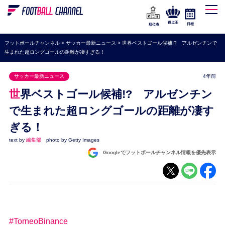
WEリーグ
なでしこジャパン
得点王
日程
順位表
海外サッカー
フットボールチャンネル
>
サッカー最新ニュース
>
世界ベストゴール候補!? アルゼンチンで
生まれた超ロングゴールの距離が凄すぎる！
プレミアリーグ
ラ・リーガ
サッカー最新ニュース
4年前
セリエA
世界ベストゴール候補!? アルゼンチン
ブンデスリーガ
で生まれた超ロングゴールの距離が凄す
ぎる！
UEFA
text by
編集部
photo by Getty Images
ナショナルチーム
Googleでフットボールチャンネル情報を優先表示
高校サッカー
動画
#TorneoBinance