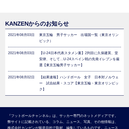
KANZENからのお知らせ
2021年08月03日
東京五輪 男子サッカー 出場国一覧（東京オリン
ピック）
2021年08月03日
【U-24日本代表スタメン案】2列目に久保建英、堂
安律、そして…U-24スペイン戦の先発イレブンを厳
選【東京五輪男子サッカー】
2021年08月02日
【結果速報】ハンドボール 女子 日本対ノルウェ
ー 試合結果・スコア【東京五輪・東京オリンピッ
ク】
『フットボールチャンネル』は、サッカー専門のネットメディアです。
弊サイトに記載されている、コラム、ニュース、写真、その他情報は、
株式会社カンゼンが報道目的で取材、編集しているものです。ニュース