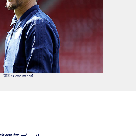
【写真：Getty Images】