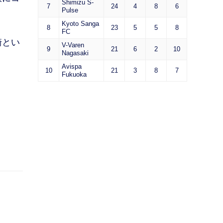
Shimizu S-
7
24
4
8
6
Pulse
Kyoto Sanga
8
23
5
5
8
FC
崎とい
V-Varen
9
21
6
2
10
Nagasaki
。
Avispa
10
21
3
8
7
Fukuoka