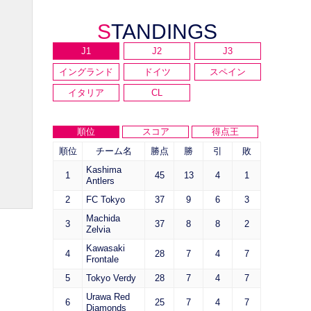
STANDINGS
J1
J2
J3
イングランド
ドイツ
スペイン
イタリア
CL
順位
スコア
得点王
順位
チーム名
勝点
勝
引
敗
Kashima
1
45
13
4
1
Antlers
2
FC Tokyo
37
9
6
3
Machida
3
37
8
8
2
Zelvia
Kawasaki
4
28
7
4
7
Frontale
5
Tokyo Verdy
28
7
4
7
Urawa Red
6
25
7
4
7
Diamonds