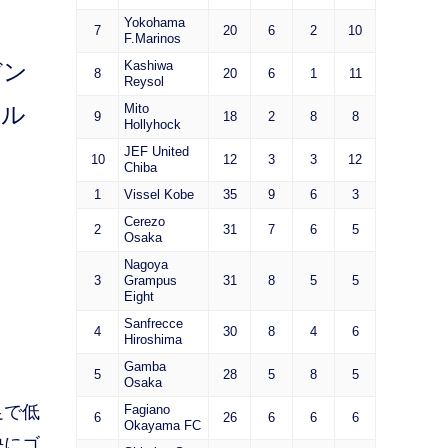
Yokohama
7
20
6
2
10
F.Marinos
デン
Kashiwa
8
20
6
1
11
Reysol
ール
Mito
9
18
2
8
8
Hollyhock
JEF United
10
12
3
3
12
Chiba
1
Vissel Kobe
35
9
6
3
Cerezo
2
31
7
6
5
Osaka
Nagoya
3
Grampus
31
8
5
5
Eight
Sanfrecce
4
30
8
4
6
Hiroshima
Gamba
5
28
5
8
5
Osaka
足で低
Fagiano
6
26
6
6
6
Okayama FC
快にゴ