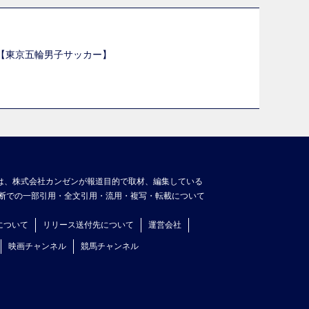
選【東京五輪男子サッカー】
】
は、株式会社カンゼンが報道目的で取材、編集している
断での一部引用・全文引用・流用・複写・転載について
について
リリース送付先について
運営会社
映画チャンネル
競馬チャンネル