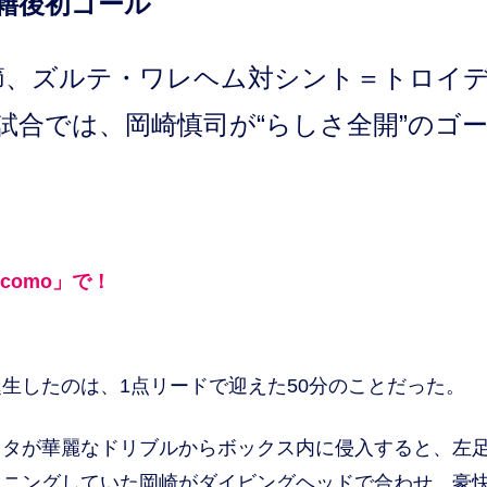
籍後初ゴール
、ズルテ・ワレヘム対シント＝トロイ
試合では、岡崎慎司が“らしさ全開”のゴ
ocomo」で！
したのは、1点リードで迎えた50分のことだった。
タが華麗なドリブルからボックス内に侵入すると、左
ョニングしていた岡崎がダイビングヘッドで合わせ、豪