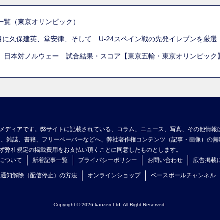
一覧（東京オリンピック）
列目に久保建英、堂安律、そして…U-24スペイン戦の先発イレブンを厳
 日本対ノルウェー 試合結果・スコア【東京五輪・東京オリンピック
メディアです。弊サイトに記載されている、コラム、ニュース、写真、その他情報
ア、雑誌、書籍、フリーペーパーなどへ、弊社著作権コンテンツ（記事・画像）の無
ず弊社規定の掲載費用をお支払い頂くことに同意したものとします。
について
新着記事一覧
プライバシーポリシー
お問い合わせ
広告掲載
ュ通知解除（配信停止）の方法
オンラインショップ
ベースボールチャンネル
Copyright © 2026 kanzen Ltd. All Right Reserved.