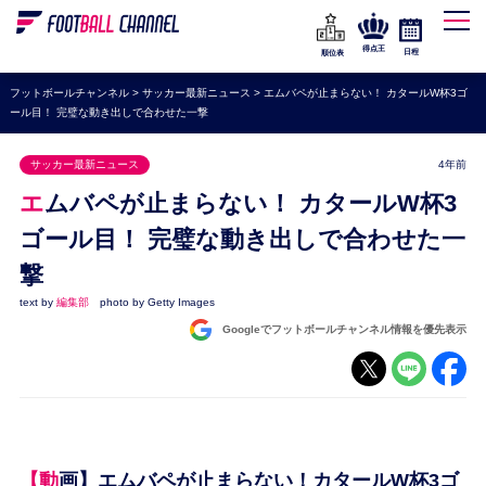
WEリーグ
なでしこジャパン
得点王
日程
順位表
海外サッカー
フットボールチャンネル
>
サッカー最新ニュース
>
エムバペが止まらない！ カタールW杯3ゴ
ール目！ 完璧な動き出しで合わせた一撃
プレミアリーグ
ラ・リーガ
サッカー最新ニュース
4年前
セリエA
エムバペが止まらない！ カタールW杯3
ブンデスリーガ
ゴール目！ 完璧な動き出しで合わせた一
撃
UEFA
text by
編集部
photo by Getty Images
ナショナルチーム
Googleでフットボールチャンネル情報を優先表示
高校サッカー
動画
【動画】エムバペが止まらない！カタールW杯3ゴ