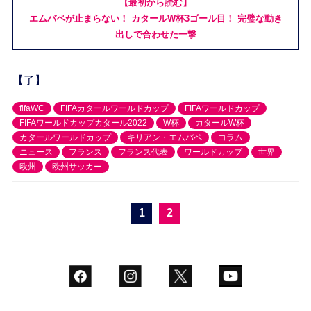
【最初から読む】
エムバペが止まらない！ カタールW杯3ゴール目！ 完璧な動き
出しで合わせた一撃
【了】
fifaWC
FIFAカタールワールドカップ
FIFAワールドカップ
FIFAワールドカップカタール2022
W杯
カタールW杯
カタールワールドカップ
キリアン・エムバペ
コラム
ニュース
フランス
フランス代表
ワールドカップ
世界
欧州
欧州サッカー
1
2