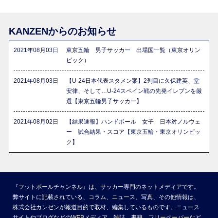
KANZENからのお知らせ
2021年08月03日
東京五輪 男子サッカー 出場国一覧（東京オリン
ピック）
2021年08月03日
【U-24日本代表スタメン案】2列目に久保建英、堂
安律、そして…U-24スペイン戦の先発イレブンを厳
選【東京五輪男子サッカー】
2021年08月02日
【結果速報】ハンドボール 女子 日本対ノルウェ
ー 試合結果・スコア【東京五輪・東京オリンピッ
ク】
『フットボールチャンネル』は、サッカー専門のネットメディアです。
弊サイトに記載されている、コラム、ニュース、写真、その他情報は、
株式会社カンゼンが報道目的で取材、編集しているものです。ニュース
サイトやブログなどのWEBメディア、雑誌、書籍、フリーペーパーなど