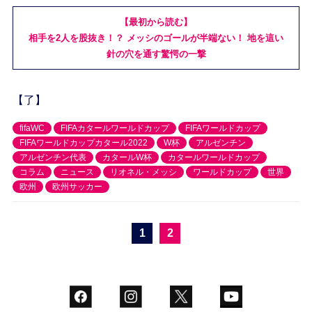
【最初から読む】
相手を2人を股抜き！？ メッシのゴールが半端ない！ 地を這い
針の穴を通す驚愕の一撃
【了】
fifaWC
FIFAカタールワールドカップ
FIFAワールドカップ
FIFAワールドカップカタール2022
W杯
アルゼンチン
アルゼンチン代表
カタールW杯
カタールワールドカップ
コラム
ニュース
リオネル・メッシ
ワールドカップ
世界
欧州
欧州サッカー
1
2