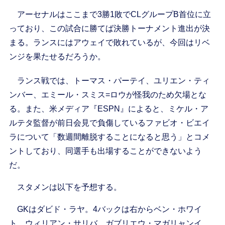
アーセナルはここまで3勝1敗でCLグループB首位に立
っており、この試合に勝てば決勝トーナメント進出が決
まる。ランスにはアウェイで敗れているが、今回はリベ
ンジを果たせるだろうか。
ランス戦では、トーマス・パーテイ、ユリエン・ティ
ンバー、エミール・スミス=ロウが怪我のため欠場とな
る。また、米メディア『ESPN』によると、ミケル・ア
ルテタ監督が前日会見で負傷しているファビオ・ビエイ
ラについて「数週間離脱することになると思う」とコメ
ントしており、同選手も出場することができないよう
だ。
スタメンは以下を予想する。
GKはダビド・ラヤ。4バックは右からベン・ホワイ
ト、ウィリアン・サリバ、ガブリエウ・マガリャンイ