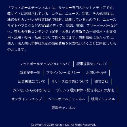
『フットボールチャンネル』は、サッカー専門のネットメディアです。
弊サイトに記載されている、コラム、ニュース、写真、その他情報は、
株式会社カンゼンが報道目的で取材、編集しているものです。ニュース
サイトやブログなどのWEBメディア、雑誌、書籍、フリーペーパーなど
へ、弊社著作権コンテンツ（記事・画像）の無断での一部引用・全文引
用・流用・複写・転載について固く禁じます。無断掲載にあたっては、
個人・法人問わず弊社規定の掲載費用をお支払い頂くことに同意したも
のとします。
フットボールチャンネルについて
記事提供先について
新着記事一覧
プライバシーポリシー
お問い合わせ
広告掲載について
リリース送付先について
運営会社
カンゼンからのお知らせ
プッシュ通知解除（配信停止）の方法
オンラインショップ
ベースボールチャンネル
映画チャンネル
競馬チャンネル
Copyright © 2026 kanzen Ltd. All Right Reserved.