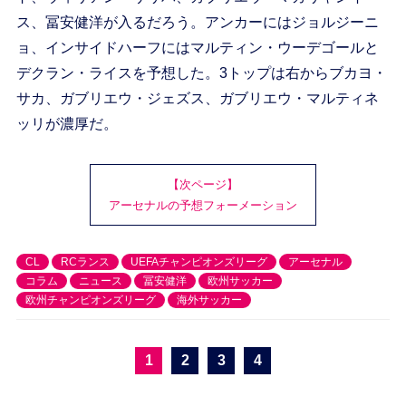
ス、冨安健洋が入るだろう。アンカーにはジョルジーニ
ョ、インサイドハーフにはマルティン・ウーデゴールと
デクラン・ライスを予想した。3トップは右からブカヨ・
サカ、ガブリエウ・ジェズス、ガブリエウ・マルティネ
ッリが濃厚だ。
【次ページ】
アーセナルの予想フォーメーション
CL
RCランス
UEFAチャンピオンズリーグ
アーセナル
コラム
ニュース
冨安健洋
欧州サッカー
欧州チャンピオンズリーグ
海外サッカー
1
2
3
4