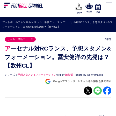
WEリーグ
なでしこジャパン
得点王
日程
順位表
海外サッカー
フットボールチャンネル
>
サッカー最新ニュース
>
アーセナル対RCランス、予想スタメン&フ
ォーメーション。冨安健洋の先発は？【欧州CL】
プレミアリーグ
ラ・リーガ
サッカー最新ニュース
3年前
セリエA
アーセナル対RCランス、予想スタメン&
ブンデスリーガ
フォーメーション。冨安健洋の先発は？
【欧州CL】
UEFA
ナショナルチーム
シリーズ：
予想スタメン＆フォーメーション
text by
編集部
photo by Getty Images
Googleでフットボールチャンネル情報を優先表示
高校サッカー
動画