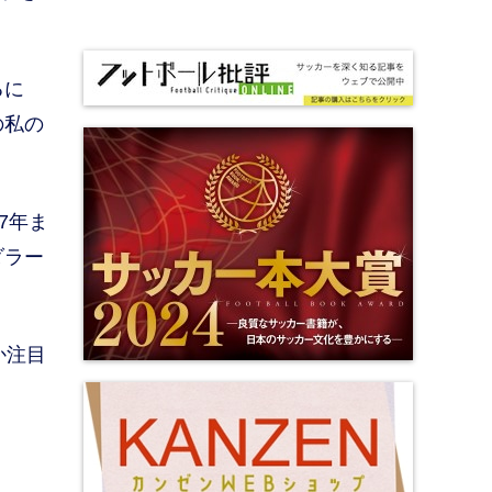
るに
の私の
7年ま
ダラー
か注目