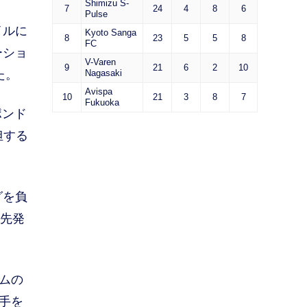
Shimizu S-
7
24
4
8
6
Pulse
イルに
Kyoto Sanga
8
23
5
5
8
FC
ーショ
V-Varen
9
21
6
2
10
た。
Nagasaki
Avispa
10
21
3
8
7
Fukuoka
ポンド
担する
グを負
の先発
ムの
手を