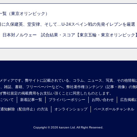
一覧（東京オリンピック）
列目に久保建英、堂安律、そして…U-24スペイン戦の先発イレブンを厳
 日本対ノルウェー 試合結果・スコア【東京五輪・東京オリンピック
メディアです。弊サイトに記載されている、コラム、ニュース、写真、その他情報
ア、雑誌、書籍、フリーペーパーなどへ、弊社著作権コンテンツ（記事・画像）の無
ず弊社規定の掲載費用をお支払い頂くことに同意したものとします。
について
新着記事一覧
プライバシーポリシー
お問い合わせ
広告掲載
ュ通知解除（配信停止）の方法
オンラインショップ
ベースボールチャンネル
Copyright © 2026 kanzen Ltd. All Right Reserved.