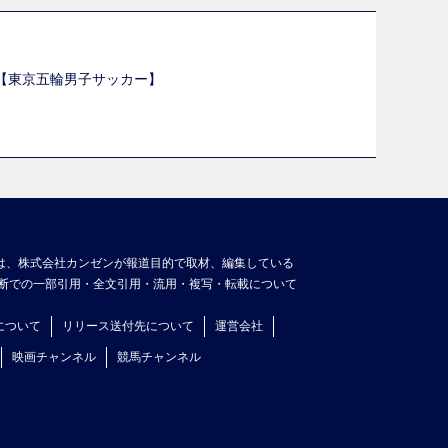
選【東京五輪男子サッカー】
】
は、株式会社カンゼンが報道目的で取材、編集している
断での一部引用・全文引用・流用・複写・転載について
について
リリース送付先について
運営会社
映画チャンネル
競馬チャンネル