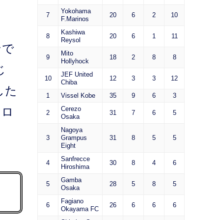
Yokohama
7
20
6
2
10
F.Marinos
Kashiwa
8
20
6
1
11
Reysol
ンで
Mito
9
18
2
8
8
Hollyhock
じ
JEF United
10
12
3
3
12
Chiba
した
1
Vissel Kobe
35
9
6
3
にロ
Cerezo
2
31
7
6
5
Osaka
Nagoya
3
Grampus
31
8
5
5
Eight
Sanfrecce
4
30
8
4
6
Hiroshima
Gamba
5
28
5
8
5
Osaka
Fagiano
6
26
6
6
6
Okayama FC