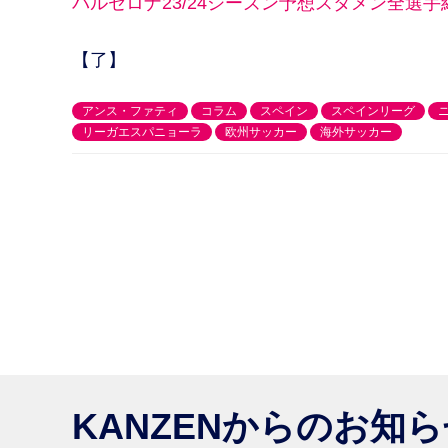
バルセロナ23/24シーズン予想スタメン全選
【了】
アンス・ファティ
コラム
スペイン
スペインリーグ
リーガエスパニョーラ
欧州サッカー
海外サッカー
KANZENからのお知