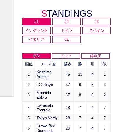
STANDINGS
J1
J2
J3
イングランド
ドイツ
スペイン
イタリア
CL
順位
スコア
得点王
順位
チーム名
勝点
勝
引
敗
Kashima
1
45
13
4
1
Antlers
2
FC Tokyo
37
9
6
3
Machida
3
37
8
8
2
Zelvia
Kawasaki
4
28
7
4
7
Frontale
5
Tokyo Verdy
28
7
4
7
Urawa Red
6
25
7
4
7
Diamonds