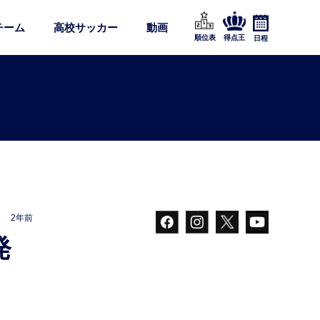
チーム
高校サッカー
動画
順位表
得点王
日程
2年前