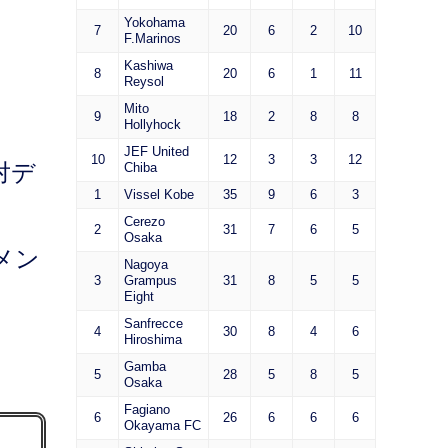
Yokohama
7
20
6
2
10
F.Marinos
Kashiwa
8
20
6
1
11
Reysol
Mito
9
18
2
8
8
Hollyhock
JEF United
10
12
3
3
12
対デ
Chiba
1
Vissel Kobe
35
9
6
3
Cerezo
2
31
7
6
5
Osaka
メン
Nagoya
3
Grampus
31
8
5
5
Eight
Sanfrecce
4
30
8
4
6
Hiroshima
Gamba
5
28
5
8
5
Osaka
Fagiano
6
26
6
6
6
Okayama FC