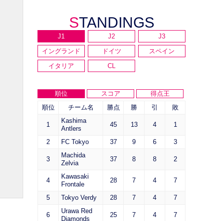
STANDINGS
J1
J2
J3
イングランド
ドイツ
スペイン
イタリア
CL
順位
スコア
得点王
順位
チーム名
勝点
勝
引
敗
Kashima
1
45
13
4
1
Antlers
2
FC Tokyo
37
9
6
3
Machida
3
37
8
8
2
Zelvia
Kawasaki
4
28
7
4
7
Frontale
5
Tokyo Verdy
28
7
4
7
Urawa Red
6
25
7
4
7
Diamonds