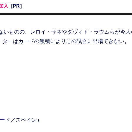
加入
［PR］
ないものの、レロイ・サネやダヴィド・ラウムらが今大
・ターはカードの累積によりこの試合に出場できない。
リード／スペイン）
）