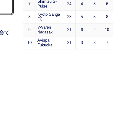
Shimizu S-
7
24
4
8
6
Pulse
Kyoto Sanga
8
23
5
5
8
FC
V-Varen
9
21
6
2
10
会で
Nagasaki
Avispa
10
21
3
8
7
Fukuoka