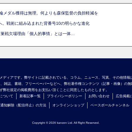
五輪メダル獲得は無理。何よりも森保監督の負担軽減を
へ。戦術に組み込まれた背番号10の明らかな進化
古巣戦欠場理由「個人的事情」とは一体…
メディアです。弊サイトに記載されている、コラム、ニュース、写真、その他情報
ア、雑誌、書籍、フリーペーパーなどへ、弊社著作権コンテンツ（記事・画像）の無
ず弊社規定の掲載費用をお支払い頂くことに同意したものとします。
について
新着記事一覧
プライバシーポリシー
お問い合わせ
広告掲載
ュ通知解除（配信停止）の方法
オンラインショップ
ベースボールチャンネル
Copyright © 2026 kanzen Ltd. All Right Reserved.