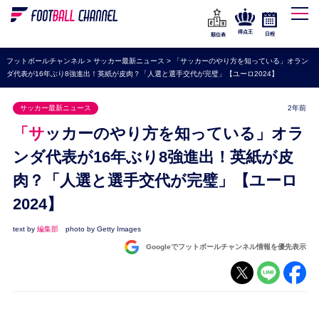
WEリーグ
なでしこジャパン
得点王
日程
順位表
海外サッカー
フットボールチャンネル
>
サッカー最新ニュース
>
「サッカーのやり方を知っている」オラン
ダ代表が16年ぶり8強進出！英紙が皮肉？「人選と選手交代が完璧」【ユーロ2024】
プレミアリーグ
ラ・リーガ
サッカー最新ニュース
2年前
セリエA
「サッカーのやり方を知っている」オラ
ブンデスリーガ
ンダ代表が16年ぶり8強進出！英紙が皮
肉？「人選と選手交代が完璧」【ユーロ
UEFA
2024】
ナショナルチーム
高校サッカー
text by
編集部
photo by Getty Images
Googleでフットボールチャンネル情報を優先表示
動画