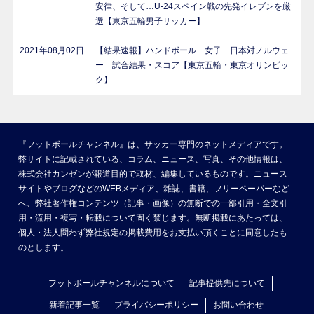
安律、そして…U-24スペイン戦の先発イレブンを厳
選【東京五輪男子サッカー】
2021年08月02日
【結果速報】ハンドボール 女子 日本対ノルウェ
ー 試合結果・スコア【東京五輪・東京オリンピッ
ク】
『フットボールチャンネル』は、サッカー専門のネットメディアです。
弊サイトに記載されている、コラム、ニュース、写真、その他情報は、
株式会社カンゼンが報道目的で取材、編集しているものです。ニュース
サイトやブログなどのWEBメディア、雑誌、書籍、フリーペーパーなど
へ、弊社著作権コンテンツ（記事・画像）の無断での一部引用・全文引
用・流用・複写・転載について固く禁じます。無断掲載にあたっては、
個人・法人問わず弊社規定の掲載費用をお支払い頂くことに同意したも
のとします。
フットボールチャンネルについて
記事提供先について
新着記事一覧
プライバシーポリシー
お問い合わせ