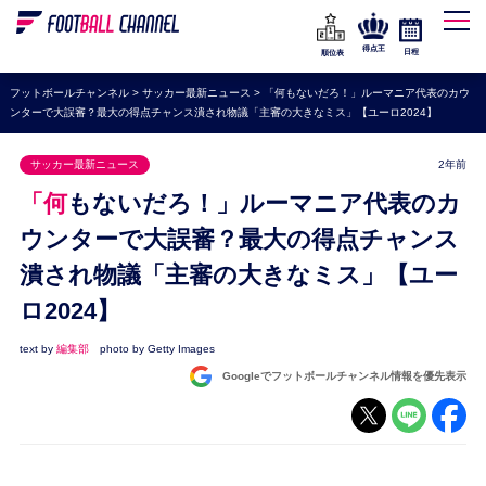
WEリーグ
なでしこジャパン
得点王
日程
順位表
海外サッカー
フットボールチャンネル
>
サッカー最新ニュース
>
「何もないだろ！」ルーマニア代表のカウ
ンターで大誤審？最大の得点チャンス潰され物議「主審の大きなミス」【ユーロ2024】
プレミアリーグ
ラ・リーガ
サッカー最新ニュース
2年前
セリエA
「何もないだろ！」ルーマニア代表のカ
ブンデスリーガ
ウンターで大誤審？最大の得点チャンス
潰され物議「主審の大きなミス」【ユー
UEFA
ロ2024】
ナショナルチーム
高校サッカー
text by
編集部
photo by Getty Images
Googleでフットボールチャンネル情報を優先表示
動画