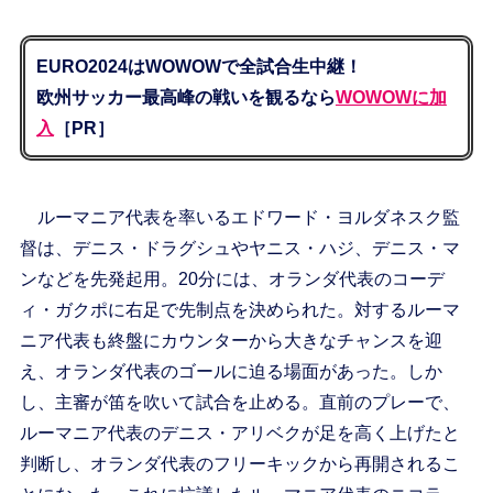
EURO2024はWOWOWで全試合生中継！
欧州サッカー最高峰の戦いを観るなら
WOWOWに加
入
［PR］
ルーマニア代表を率いるエドワード・ヨルダネスク監
督は、デニス・ドラグシュやヤニス・ハジ、デニス・マ
ンなどを先発起用。20分には、オランダ代表のコーデ
ィ・ガクポに右足で先制点を決められた。対するルーマ
ニア代表も終盤にカウンターから大きなチャンスを迎
え、オランダ代表のゴールに迫る場面があった。しか
し、主審が笛を吹いて試合を止める。直前のプレーで、
ルーマニア代表のデニス・アリベクが足を高く上げたと
判断し、オランダ代表のフリーキックから再開されるこ