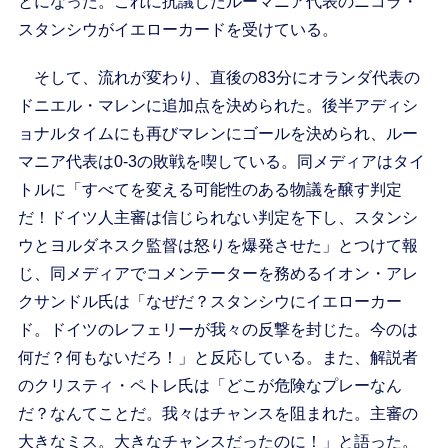
とになった。これに抗議したルーマニア代表のニコラ・
スタンシウがイエローカードを受けている。
そして、流れが変わり、直後の83分にオランダ代表の
ドニエル・マレンに追加点を決められた。後半アディシ
ョナルタイムにも再びマレンにゴールを決められ、ルー
マニア代表は0-3の敗戦を喫している。同メディアはタイ
トルに「すべてを変える可能性のある物議を醸す判定
だ！ドイツ人主審は信じられない判定を下し、スタンシ
ウとヨルダネスク監督は怒りを爆発させた」とつけて報
じ、同メディアでコメンテーターを務めるイオン・アレ
クサンドル氏は「なぜだ？スタンシウにイエローカー
ド。ドイツのレフェリーが我々の反撃を封じた。今のは
何だ？何もないだろ！」と反応している。また、解説者
のクリスティ・ペトレ氏は「どこが危険なプレーなん
だ？なんてことだ。我々はチャンスを阻まれた。主審の
大きなミス。大きなチャンスだったのに！」と語った。