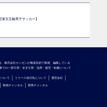
選【東京五輪男子サッカー】
】
は、株式会社カンゼンが報道目的で取材、編集している
断での一部引用・全文引用・流用・複写・転載について
について
リリース送付先について
運営会社
映画チャンネル
競馬チャンネル