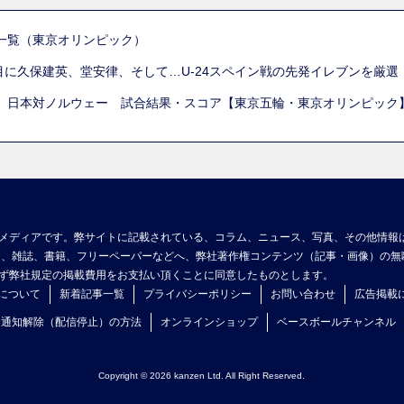
一覧（東京オリンピック）
列目に久保建英、堂安律、そして…U-24スペイン戦の先発イレブンを厳
 日本対ノルウェー 試合結果・スコア【東京五輪・東京オリンピック
メディアです。弊サイトに記載されている、コラム、ニュース、写真、その他情報
ア、雑誌、書籍、フリーペーパーなどへ、弊社著作権コンテンツ（記事・画像）の無
ず弊社規定の掲載費用をお支払い頂くことに同意したものとします。
について
新着記事一覧
プライバシーポリシー
お問い合わせ
広告掲載
ュ通知解除（配信停止）の方法
オンラインショップ
ベースボールチャンネル
Copyright © 2026 kanzen Ltd. All Right Reserved.