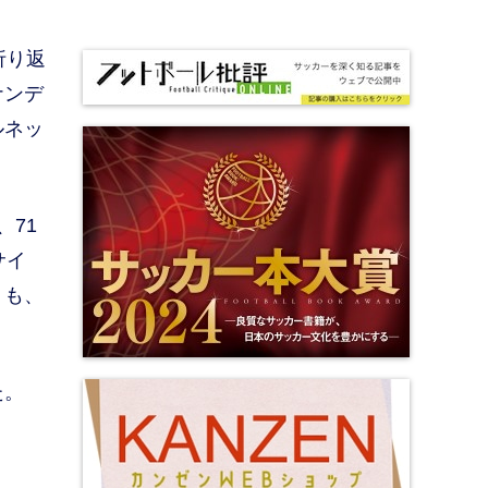
折り返
ナンデ
ルネッ
71
サイ
くも、
た。