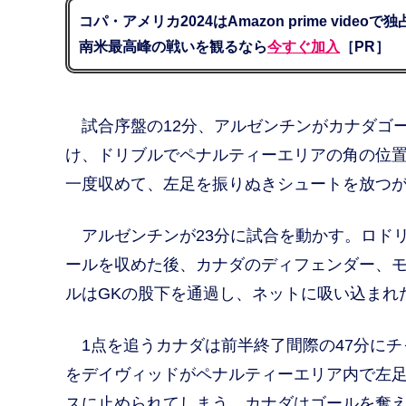
コパ・アメリカ2024はAmazon prime videoで
南米最高峰の戦いを観るなら
今すぐ加入
［PR］
試合序盤の12分、アルゼンチンがカナダゴ
け、ドリブルでペナルティーエリアの角の位
一度収めて、左足を振りぬきシュートを放つ
アルゼンチンが23分に試合を動かす。ロド
ールを収めた後、カナダのディフェンダー、
ルはGKの股下を通過し、ネットに吸い込まれ
1点を追うカナダは前半終了間際の47分にチ
をデイヴィッドがペナルティーエリア内で左足
スに止められてしまう。カナダはゴールを奪え