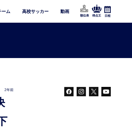
チーム
高校サッカー
動画
順位表
得点王
日程
2年前
下