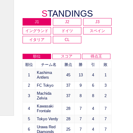
STANDINGS
J1
J2
J3
イングランド
ドイツ
スペイン
イタリア
CL
順位
スコア
得点王
順位
チーム名
勝点
勝
引
敗
Kashima
1
45
13
4
1
Antlers
2
FC Tokyo
37
9
6
3
Machida
3
37
8
8
2
Zelvia
Kawasaki
4
28
7
4
7
Frontale
5
Tokyo Verdy
28
7
4
7
Urawa Red
6
25
7
4
7
Diamonds