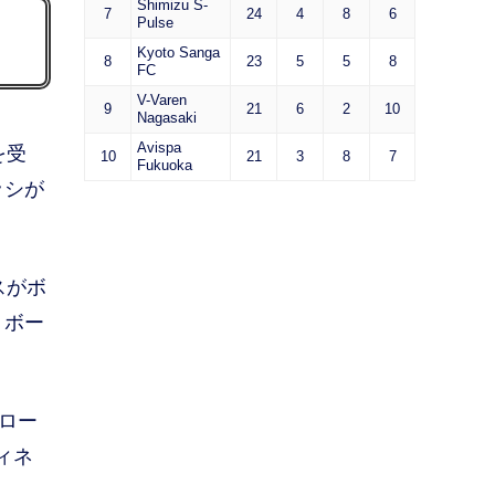
Shimizu S-
7
24
4
8
6
Pulse
Kyoto Sanga
8
23
5
5
8
FC
V-Varen
9
21
6
2
10
Nagasaki
Avispa
を受
10
21
3
8
7
Fukuoka
ッシが
スがボ
。ボー
ロー
ィネ