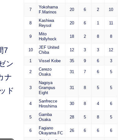
Yokohama
7
20
6
2
10
F.Marinos
Kashiwa
8
20
6
1
11
Reysol
Mito
9
18
2
8
8
Hollyhock
JEF United
間7
10
12
3
3
12
Chiba
1
Vissel Kobe
35
9
6
3
ルゼン
Cerezo
2
31
7
6
5
Osaka
カナ
Nagoya
3
Grampus
31
8
5
5
ッド
Eight
Sanfrecce
4
30
8
4
6
Hiroshima
Gamba
5
28
5
8
5
Osaka
Fagiano
6
26
6
6
6
Okayama FC