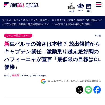
WEリーグ
なでしこジャパン
得点王
日程
順位表
海外サッカー
フットボールチャンネル
>
サッカー最新ニュース
>
新生バルサの強さは本物？ 放出候補からキ
ャプテン就任…激動乗り越え絶好調のハフィーニャが宣言「最低限の目標はCL優勝」
プレミアリーグ
ラ・リーガ
サッカー最新ニュース
2年前
セリエA
新生バルサの強さは本物？ 放出候補から
ブンデスリーガ
キャプテン就任…激動乗り越え絶好調の
ハフィーニャが宣言「最低限の目標はCL
UEFA
優勝」
ナショナルチーム
高校サッカー
text by
編集部
photo by Getty Images
Googleでフットボールチャンネル情報を優先表示
動画