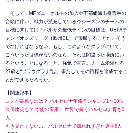
そして、MFダニ・オルモの加入や下部組織出身選手の
台頭に伴い、戦力が拡充している今シーズンのチームの
目標に関しては「バルサの最低ラインの目標は、UEFAチ
ャンピオンズリーグ（欧州CL）で優勝することだ。そう
でなければならない。もし、このようなクラブにいて、
こういった目標がないのなら、それは間違った場所にい
るということになる」と、強気で宣言。チーム愛溢れる
27歳と“ブラウグラナ”は、果たしてその目標を達成するこ
とができるだろうか。
【関連記事】
コスパ最悪なのは？ バルセロナ年俸ランキング1〜10位
久保建英も？ 才能の宝庫！ 世界で輝くバルセロナ育ち5
人
もう見たくない…。バルセロナで嫌われすぎた選手6人