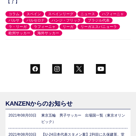
【了】
コラム
スペイン
スペインリーグ
ニュース
ハフィーニャ
バルサ
バルセロナ
ハンジ・フリック
ブラジル代表
ラ・リーガ
ラフィーニャ
リーガ
リーガエスパニョーラ
欧州サッカー
海外サッカー
KANZENからのお知らせ
2021年08月03日
東京五輪 男子サッカー 出場国一覧（東京オリン
ピック）
2021年08月03日
【U-24日本代表スタメン案】2列目に久保建英、堂