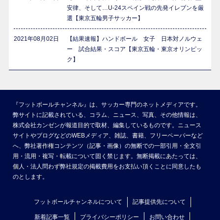
安律、そして…U-24スペイン戦の先発イレブンを厳
選【東京五輪男子サッカー】
2021年08月02日
【結果速報】ハンドボール 女子 日本対ノルウェ
ー 試合結果・スコア【東京五輪・東京オリンピッ
ク】
『フットボールチャンネル』は、サッカー専門のネットメディアです。
弊サイトに記載されている、コラム、ニュース、写真、その他情報は、
株式会社カンゼンが報道目的で取材、編集しているものです。ニュース
サイトやブログなどのWEBメディア、雑誌、書籍、フリーペーパーなど
へ、弊社著作権コンテンツ（記事・画像）の無断での一部引用・全文引
用・流用・複写・転載について固く禁じます。無断掲載にあたっては、
個人・法人問わず弊社規定の掲載費用をお支払い頂くことに同意したも
のとします。
フットボールチャンネルについて
記事提供先について
新着記事一覧
プライバシーポリシー
お問い合わせ