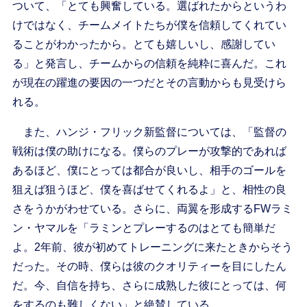
ついて、「とても興奮している。選ばれたからというわ
けではなく、チームメイトたちが僕を信頼してくれてい
ることがわかったから。とても嬉しいし、感謝してい
る」と発言し、チームからの信頼を純粋に喜んだ。これ
が現在の躍進の要因の一つだとその言動からも見受けら
れる。
また、ハンジ・フリック新監督については、「監督の
戦術は僕の助けになる。僕らのプレーが攻撃的であれば
あるほど、僕にとっては都合が良いし、相手のゴールを
狙えば狙うほど、僕を喜ばせてくれるよ」と、相性の良
さをうかがわせている。さらに、両翼を形成するFWラミ
ン・ヤマルを「ラミンとプレーするのはとても簡単だ
よ。2年前、彼が初めてトレーニングに来たときからそう
だった。その時、僕らは彼のクオリティーを目にしたん
だ。今、自信を持ち、さらに成熟した彼にとっては、何
をするのも難しくない」と絶賛している。