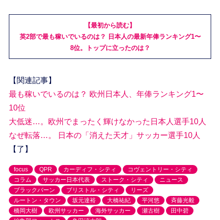
【最初から読む】
英2部で最も稼いでいるのは？ 日本人の最新年俸ランキング1〜
8位。トップに立ったのは？
【関連記事】
最も稼いでいるのは？ 欧州日本人、年俸ランキング1〜
10位
大低迷…。欧州でまったく輝けなかった日本人選手10人
なぜ転落…。 日本の「消えた天才」サッカー選手10人
【了】
focus
QPR
カーディフ・シティ
コヴェントリー・シティ
コラム
サッカー日本代表
ストーク・シティ
ニュース
ブラックバーン
ブリストル・シティ
リーズ
ルートン・タウン
坂元達裕
大橋祐紀
平河悠
斉藤光毅
橋岡大樹
欧州サッカー
海外サッカー
瀬古樹
田中碧