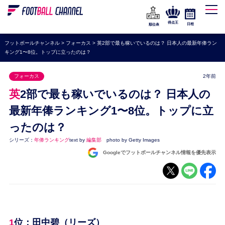
WEリーグ
なでしこジャパン
得点王
日程
順位表
海外サッカー
フットボールチャンネル
>
フォーカス
>
英2部で最も稼いでいるのは？ 日本人の最新年俸ラン
キング1〜8位。トップに立ったのは？
プレミアリーグ
ラ・リーガ
フォーカス
2年前
セリエA
英2部で最も稼いでいるのは？ 日本人の
ブンデスリーガ
最新年俸ランキング1〜8位。トップに立
ったのは？
UEFA
シリーズ：
年俸ランキング
text by
編集部
photo by Getty Images
ナショナルチーム
Googleでフットボールチャンネル情報を優先表示
高校サッカー
動画
1位：田中碧（リーズ）