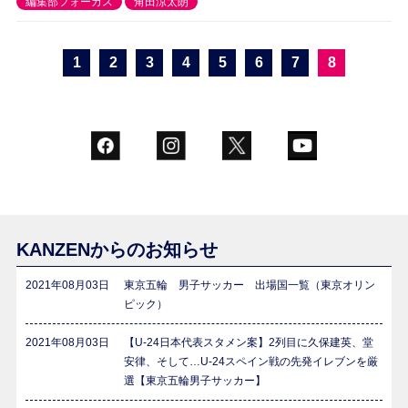
編集部フォーカス
角田涼太朗
1
2
3
4
5
6
7
8
KANZENからのお知らせ
2021年08月03日
東京五輪 男子サッカー 出場国一覧（東京オリン
ピック）
2021年08月03日
【U-24日本代表スタメン案】2列目に久保建英、堂
安律、そして…U-24スペイン戦の先発イレブンを厳
選【東京五輪男子サッカー】