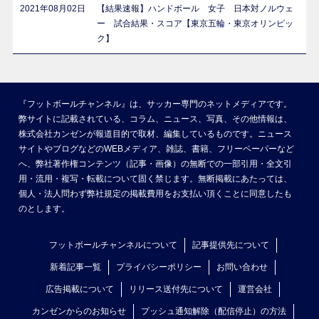
2021年08月02日
【結果速報】ハンドボール 女子 日本対ノルウェ
ー 試合結果・スコア【東京五輪・東京オリンピッ
ク】
『フットボールチャンネル』は、サッカー専門のネットメディアです。
弊サイトに記載されている、コラム、ニュース、写真、その他情報は、
株式会社カンゼンが報道目的で取材、編集しているものです。ニュース
サイトやブログなどのWEBメディア、雑誌、書籍、フリーペーパーなど
へ、弊社著作権コンテンツ（記事・画像）の無断での一部引用・全文引
用・流用・複写・転載について固く禁じます。無断掲載にあたっては、
個人・法人問わず弊社規定の掲載費用をお支払い頂くことに同意したも
のとします。
フットボールチャンネルについて
記事提供先について
新着記事一覧
プライバシーポリシー
お問い合わせ
広告掲載について
リリース送付先について
運営会社
カンゼンからのお知らせ
プッシュ通知解除（配信停止）の方法