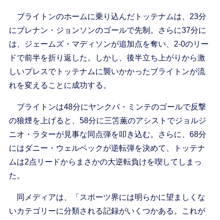
ブライトンのホームに乗り込んだトッテナムは、23分
にブレナン・ジョンソンのゴールで先制。さらに37分に
は、ジェームズ・マディソンが追加点を奪い、2-0のリー
ドで前半を折り返した。しかし、後半立ち上がりから激
しいプレスでトッテナムに襲いかかったブライトンが流
れを変えることに成功する。
ブライトンは48分にヤンクバ・ミンテのゴールで反撃
の狼煙を上げると、58分に三笘薫のアシストでジョルジ
ニオ・ラターが見事な同点弾を叩き込む。さらに、68分
にはダニー・ウェルベックが逆転弾を決めて、トッテナ
ムは2点リードからまさかの大逆転負けを喫してしまっ
た。
同メディアは、「スポーツ界には明らかに望ましくな
いカテゴリーに分類される記録がいくつかある。これが