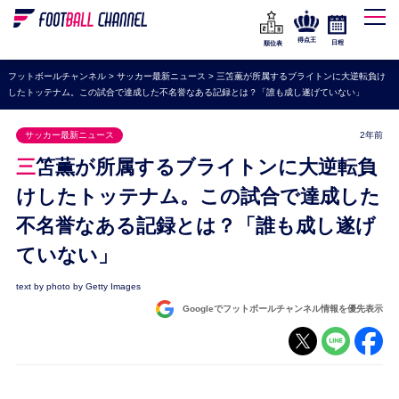
WEリーグ
なでしこジャパン
得点王
日程
順位表
海外サッカー
フットボールチャンネル
>
サッカー最新ニュース
>
三笘薫が所属するブライトンに大逆転負け
したトッテナム。この試合で達成した不名誉なある記録とは？「誰も成し遂げていない」
プレミアリーグ
ラ・リーガ
サッカー最新ニュース
2年前
セリエA
三笘薫が所属するブライトンに大逆転負
ブンデスリーガ
けしたトッテナム。この試合で達成した
不名誉なある記録とは？「誰も成し遂げ
UEFA
ていない」
ナショナルチーム
高校サッカー
text by
photo by Getty Images
Googleでフットボールチャンネル情報を優先表示
動画