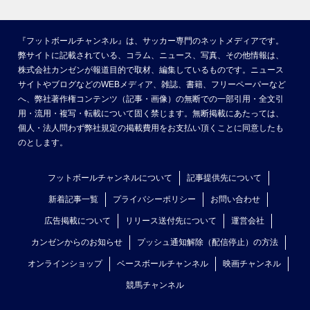
『フットボールチャンネル』は、サッカー専門のネットメディアです。
弊サイトに記載されている、コラム、ニュース、写真、その他情報は、
株式会社カンゼンが報道目的で取材、編集しているものです。ニュース
サイトやブログなどのWEBメディア、雑誌、書籍、フリーペーパーなど
へ、弊社著作権コンテンツ（記事・画像）の無断での一部引用・全文引
用・流用・複写・転載について固く禁じます。無断掲載にあたっては、
個人・法人問わず弊社規定の掲載費用をお支払い頂くことに同意したも
のとします。
フットボールチャンネルについて
記事提供先について
新着記事一覧
プライバシーポリシー
お問い合わせ
広告掲載について
リリース送付先について
運営会社
カンゼンからのお知らせ
プッシュ通知解除（配信停止）の方法
オンラインショップ
ベースボールチャンネル
映画チャンネル
競馬チャンネル