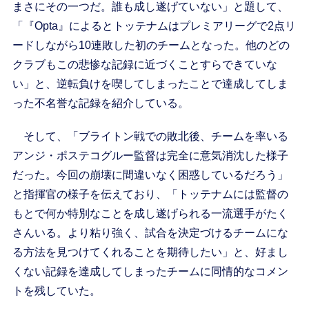
まさにその一つだ。誰も成し遂げていない」と題して、
「『Opta』によるとトッテナムはプレミアリーグで2点リ
ードしながら10連敗した初のチームとなった。他のどの
クラブもこの悲惨な記録に近づくことすらできていな
い」と、逆転負けを喫してしまったことで達成してしま
った不名誉な記録を紹介している。
そして、「ブライトン戦での敗北後、チームを率いる
アンジ・ポステコグルー監督は完全に意気消沈した様子
だった。今回の崩壊に間違いなく困惑しているだろう」
と指揮官の様子を伝えており、「トッテナムには監督の
もとで何か特別なことを成し遂げられる一流選手がたく
さんいる。より粘り強く、試合を決定づけるチームにな
る方法を見つけてくれることを期待したい」と、好まし
くない記録を達成してしまったチームに同情的なコメン
トを残していた。