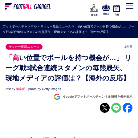
WEリーグ
なでしこジャパン
得点王
日程
順位表
海外サッカー
フットボールチャンネル
>
サッカー最新ニュース
>
「高い位置でボールを持つ機会が…」 リー
グ戦3試合連続スタメンの毎熊晟矢、現地メディアの評価は？【海外の反応】
プレミアリーグ
ラ・リーガ
サッカー最新ニュース
2年前
セリエA
「高い位置でボールを持つ機会が…」 リ
ブンデスリーガ
ーグ戦3試合連続スタメンの毎熊晟矢、
現地メディアの評価は？【海外の反応】
UEFA
ナショナルチーム
text by
編集部
photo by Getty Images
Googleでフットボールチャンネル情報を優先表示
高校サッカー
動画