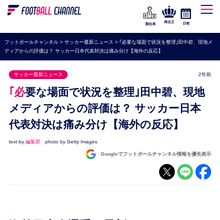
WEリーグ
なでしこジャパン
得点王
日程
順位表
海外サッカー
フットボールチャンネル
>
サッカー最新ニュース
>
｢必要な場面で状況を整理｣田中碧、現地メ
ディアからの評価は？ サッカー日本代表対決は痛み分け【海外の反応】
プレミアリーグ
ラ・リーガ
サッカー最新ニュース
2年前
セリエA
｢必要な場面で状況を整理｣田中碧、現地
ブンデスリーガ
メディアからの評価は？ サッカー日本
代表対決は痛み分け【海外の反応】
UEFA
ナショナルチーム
text by
編集部
photo by Getty Images
Googleでフットボールチャンネル情報を優先表示
高校サッカー
動画