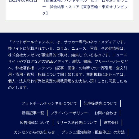
2021年08月02日
【結果速報】ハンドボール 女子 日本対ノルウェ
ー 試合結果・スコア【東京五輪・東京オリンピッ
ク】
『フットボールチャンネル』は、サッカー専門のネットメディアです。
弊サイトに記載されている、コラム、ニュース、写真、その他情報は、
株式会社カンゼンが報道目的で取材、編集しているものです。ニュース
サイトやブログなどのWEBメディア、雑誌、書籍、フリーペーパーなど
へ、弊社著作権コンテンツ（記事・画像）の無断での一部引用・全文引
用・流用・複写・転載について固く禁じます。無断掲載にあたっては、
個人・法人問わず弊社規定の掲載費用をお支払い頂くことに同意したも
のとします。
フットボールチャンネルについて
記事提供先について
新着記事一覧
プライバシーポリシー
お問い合わせ
広告掲載について
リリース送付先について
運営会社
カンゼンからのお知らせ
プッシュ通知解除（配信停止）の方法