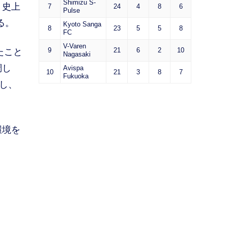
Shimizu S-
、史上
7
24
4
8
6
Pulse
る。
Kyoto Sanga
8
23
5
5
8
FC
V-Varen
9
21
6
2
10
たこと
Nagasaki
調し
Avispa
10
21
3
8
7
Fukuoka
し、
環境を