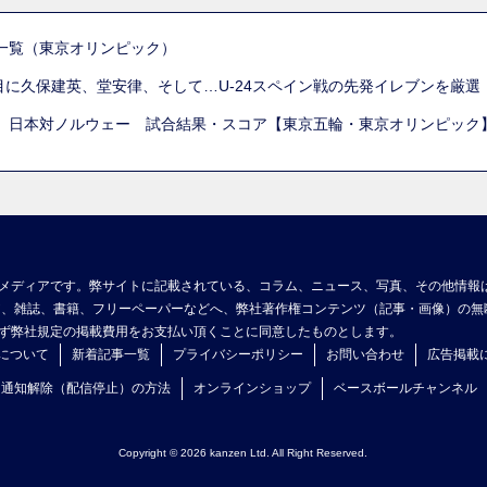
一覧（東京オリンピック）
列目に久保建英、堂安律、そして…U-24スペイン戦の先発イレブンを厳
 日本対ノルウェー 試合結果・スコア【東京五輪・東京オリンピック
メディアです。弊サイトに記載されている、コラム、ニュース、写真、その他情報
ア、雑誌、書籍、フリーペーパーなどへ、弊社著作権コンテンツ（記事・画像）の無
ず弊社規定の掲載費用をお支払い頂くことに同意したものとします。
について
新着記事一覧
プライバシーポリシー
お問い合わせ
広告掲載
ュ通知解除（配信停止）の方法
オンラインショップ
ベースボールチャンネル
Copyright © 2026 kanzen Ltd. All Right Reserved.