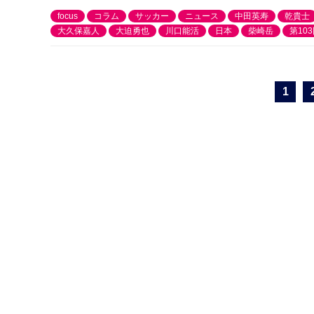
focus
コラム
サッカー
ニュース
中田英寿
乾貴士
大久保嘉人
大迫勇也
川口能活
日本
柴崎岳
第10
1