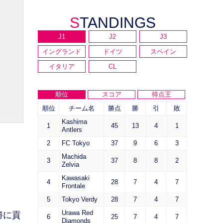
STANDINGS
J1
J2
J3
イングランド
ドイツ
スペイン
イタリア
CL
順位
スコア
得点王
順位
チーム名
勝点
勝
引
敗
Kashima
1
45
13
4
1
Antlers
2
FC Tokyo
37
9
6
3
Machida
3
37
8
8
2
Zelvia
Kawasaki
4
28
7
4
7
Frontale
5
Tokyo Verdy
28
7
4
7
Urawa Red
勝に貢
6
25
7
4
7
Diamonds