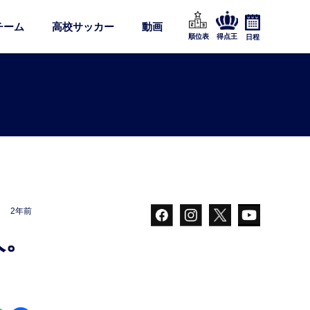
チーム
高校サッカー
動画
順位表
得点王
日程
2年前