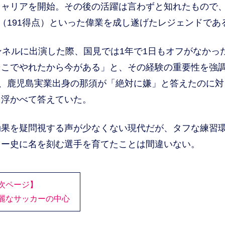
ャリアを開始。その後の活躍は言わずと知れたもので
録（191得点）といった偉業を成し遂げたレジェンドであ
チャンネルに出演した際、国見では1年で1日もオフがなかっ
そこでやれたから今がある」と、その経験の重要性を強
で、鹿児島実業出身の那須が「絶対に嫌」と答えたのに対
を浮かべて答えていた。
果を疑問視する声が少なくない現代だが、タフな練習
カー史に名を刻む選手を育てたことは間違いない。
次ページ】
麗なサッカーの中心