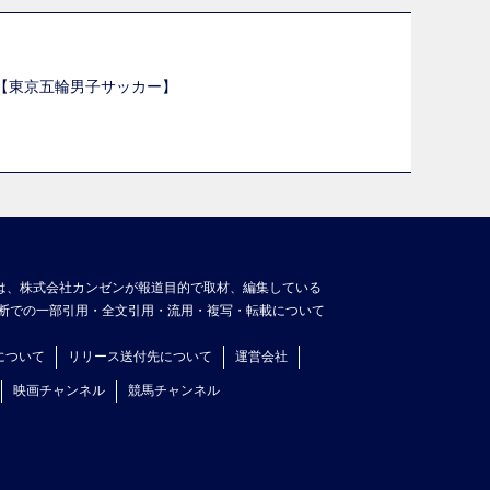
選【東京五輪男子サッカー】
】
は、株式会社カンゼンが報道目的で取材、編集している
断での一部引用・全文引用・流用・複写・転載について
について
リリース送付先について
運営会社
映画チャンネル
競馬チャンネル