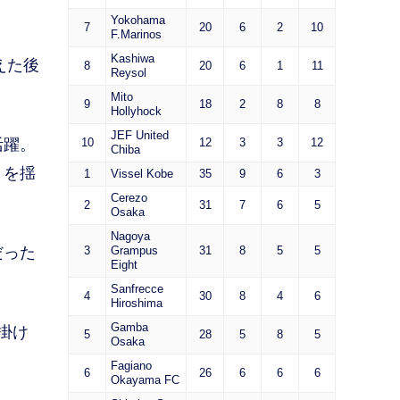
Yokohama
7
20
6
2
10
F.Marinos
Kashiwa
えた後
8
20
6
1
11
Reysol
Mito
9
18
2
8
8
Hollyhock
JEF United
活躍。
10
12
3
3
12
Chiba
トを揺
1
Vissel Kobe
35
9
6
3
Cerezo
2
31
7
6
5
Osaka
Nagoya
だった
3
Grampus
31
8
5
5
Eight
Sanfrecce
4
30
8
4
6
Hiroshima
Gamba
掛け
5
28
5
8
5
Osaka
Fagiano
6
26
6
6
6
Okayama FC