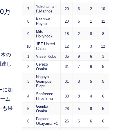
Yokohama
7
20
6
2
10
0万
F.Marinos
Kashiwa
8
20
6
1
11
Reysol
Mito
9
18
2
8
8
Hollyhock
JEF United
10
12
3
3
12
Chiba
鈴木の
1
Vissel Kobe
35
9
6
3
到達し
Cerezo
2
31
7
6
5
Osaka
Nagoya
3
Grampus
31
8
5
5
Eight
ーに加
Sanfrecce
4
30
8
4
6
チーム
Hiroshima
Gamba
ーも果
5
28
5
8
5
Osaka
Fagiano
6
26
6
6
6
Okayama FC