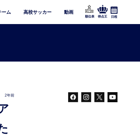
チーム
高校サッカー
動画
順位表
得点王
日程
2年前
た