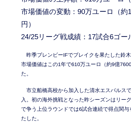
市場価値の変動：90万ユーロ（約1億
円）
24/25リーグ戦成績：17試合6ゴ
昨季ブレンビーIFでブレイクを果たした鈴
市場価値はこの1年で610万ユーロ（約9億760
た。
市立船橋高校から加入した清水エスパルスでプ
入。初の海外挑戦となった昨シーズンはリーグ
で争う上位ラウンドでは6試合連続で得点関与
たした。