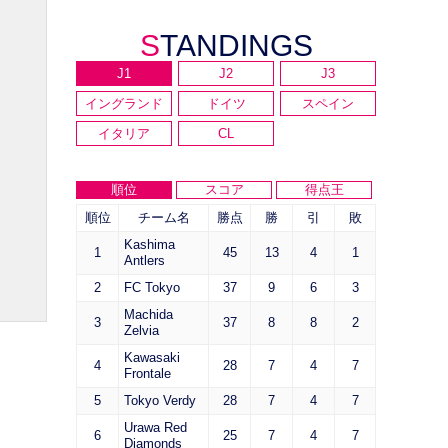
STANDINGS
J1
J2
J3
イングランド
ドイツ
スペイン
イタリア
CL
順位
スコア
得点王
順位
チーム名
勝点
勝
引
敗
Kashima
1
45
13
4
1
Antlers
2
FC Tokyo
37
9
6
3
Machida
3
37
8
8
2
Zelvia
Kawasaki
4
28
7
4
7
Frontale
5
Tokyo Verdy
28
7
4
7
Urawa Red
6
25
7
4
7
Diamonds