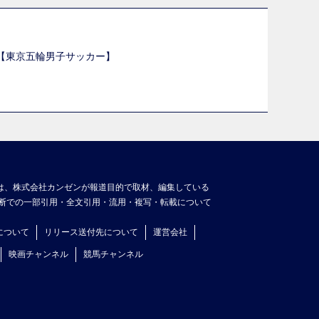
選【東京五輪男子サッカー】
】
は、株式会社カンゼンが報道目的で取材、編集している
断での一部引用・全文引用・流用・複写・転載について
について
リリース送付先について
運営会社
映画チャンネル
競馬チャンネル