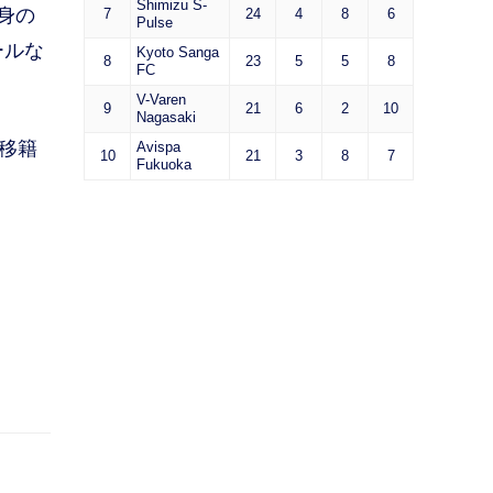
Shimizu S-
身の
7
24
4
8
6
Pulse
ールな
Kyoto Sanga
8
23
5
5
8
FC
V-Varen
9
21
6
2
10
Nagasaki
移籍
Avispa
10
21
3
8
7
Fukuoka