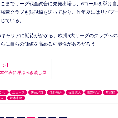
こまでリーグ戦全試合に先発出場し、6ゴールを挙げ自
は強豪クラブも熱視線を送っており、昨年夏にはリバプ
報じている。
キャリアに期待がかかる。欧州5大リーグのクラブへの
さらに自らの価値を高める可能性があるだろう。
ージ】
日本代表に呼ぶべき潰し屋
ンリ
ニュース
伊藤洋輝
佐野海舟
佐野航大
南野拓実
堂安律
唯人
鈴木彩艶