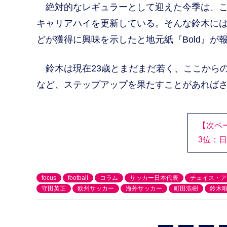
絶対的なレギュラーとして迎えた今季は、こ
キャリアハイを更新している。そんな鈴木に
どが獲得に興味を示したと地元紙『Bold』が
鈴木は現在23歳とまだまだ若く、ここからの
など、ステップアップを果たすことがあれば
【次ペ
3位：
focus
football
コラム
サッカー日本代表
チェイス・ア
守田英正
欧州サッカー
海外サッカー
町田浩樹
鈴木