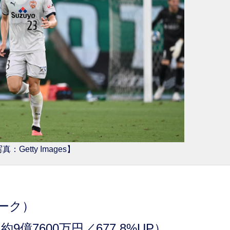
真：Getty Images】
ーク）
億7600万円／677.8%UP）