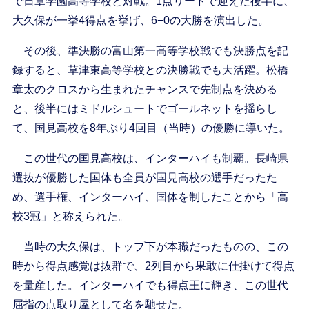
で日章学園高等学校と対戦。1点リードで迎えた後半に、
大久保が一挙4得点を挙げ、6−0の大勝を演出した。
その後、準決勝の富山第一高等学校戦でも決勝点を記
録すると、草津東高等学校との決勝戦でも大活躍。松橋
章太のクロスから生まれたチャンスで先制点を決める
と、後半にはミドルシュートでゴールネットを揺らし
て、国見高校を8年ぶり4回目（当時）の優勝に導いた。
この世代の国見高校は、インターハイも制覇。長崎県
選抜が優勝した国体も全員が国見高校の選手だったた
め、選手権、インターハイ、国体を制したことから「高
校3冠」と称えられた。
当時の大久保は、トップ下が本職だったものの、この
時から得点感覚は抜群で、2列目から果敢に仕掛けて得点
を量産した。インターハイでも得点王に輝き、この世代
屈指の点取り屋として名を馳せた。