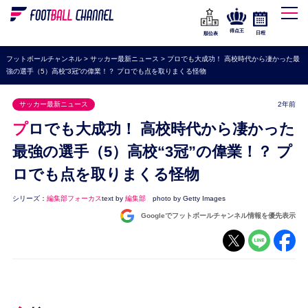
WEリーグ
なでしこジャパン
得点王
日程
順位表
海外サッカー
フットボールチャンネル
>
サッカー最新ニュース
>
プロでも大成功！ 高校時代から凄かった最
強の選手（5）高校“3冠”の偉業！？ プロでも点を取りまくる怪物
プレミアリーグ
ラ・リーガ
サッカー最新ニュース
2年前
セリエA
プロでも大成功！ 高校時代から凄かった
ブンデスリーガ
最強の選手（5）高校“3冠”の偉業！？ プ
ロでも点を取りまくる怪物
UEFA
ナショナルチーム
シリーズ：
編集部フォーカス
text by
編集部
photo by Getty Images
Googleでフットボールチャンネル情報を優先表示
高校サッカー
動画