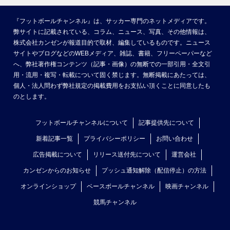
『フットボールチャンネル』は、サッカー専門のネットメディアです。
弊サイトに記載されている、コラム、ニュース、写真、その他情報は、
株式会社カンゼンが報道目的で取材、編集しているものです。ニュース
サイトやブログなどのWEBメディア、雑誌、書籍、フリーペーパーなど
へ、弊社著作権コンテンツ（記事・画像）の無断での一部引用・全文引
用・流用・複写・転載について固く禁じます。無断掲載にあたっては、
個人・法人問わず弊社規定の掲載費用をお支払い頂くことに同意したも
のとします。
フットボールチャンネルについて
記事提供先について
新着記事一覧
プライバシーポリシー
お問い合わせ
広告掲載について
リリース送付先について
運営会社
カンゼンからのお知らせ
プッシュ通知解除（配信停止）の方法
オンラインショップ
ベースボールチャンネル
映画チャンネル
競馬チャンネル