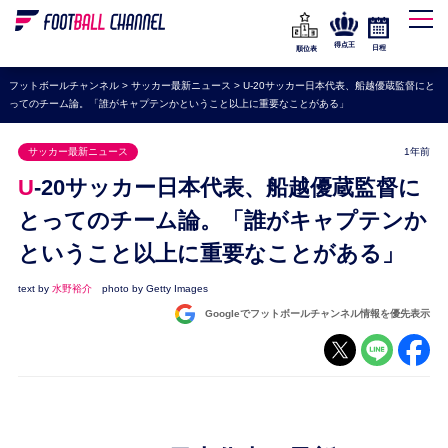
WEリーグ
なでしこジャパン
得点王
日程
順位表
海外サッカー
フットボールチャンネル
>
サッカー最新ニュース
>
U-20サッカー日本代表、船越優蔵監督にと
ってのチーム論。「誰がキャプテンかということ以上に重要なことがある」
プレミアリーグ
ラ・リーガ
サッカー最新ニュース
1年前
セリエA
U-20サッカー日本代表、船越優蔵監督に
ブンデスリーガ
とってのチーム論。「誰がキャプテンか
ということ以上に重要なことがある」
UEFA
ナショナルチーム
text by
水野裕介
photo by Getty Images
Googleでフットボールチャンネル情報を優先表示
高校サッカー
動画