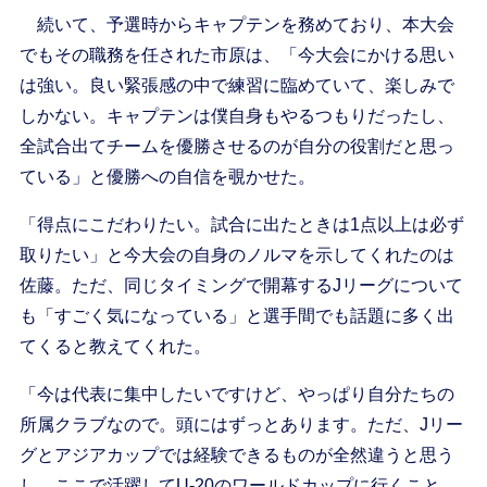
続いて、予選時からキャプテンを務めており、本大会
でもその職務を任された市原は、「今大会にかける思い
は強い。良い緊張感の中で練習に臨めていて、楽しみで
しかない。キャプテンは僕自身もやるつもりだったし、
全試合出てチームを優勝させるのが自分の役割だと思っ
ている」と優勝への自信を覗かせた。
「得点にこだわりたい。試合に出たときは1点以上は必ず
取りたい」と今大会の自身のノルマを示してくれたのは
佐藤。ただ、同じタイミングで開幕するJリーグについて
も「すごく気になっている」と選手間でも話題に多く出
てくると教えてくれた。
「今は代表に集中したいですけど、やっぱり自分たちの
所属クラブなので。頭にはずっとあります。ただ、Jリー
グとアジアカップでは経験できるものが全然違うと思う
し、ここで活躍してU-20のワールドカップに行くこと