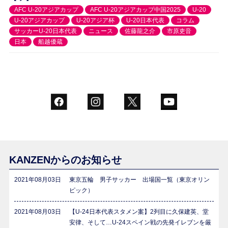
AFC U-20アジアカップ
AFC U-20アジアカップ中国2025
U-20
U-20アジアカップ
U-20アジア杯
U-20日本代表
コラム
サッカーU-20日本代表
ニュース
佐藤龍之介
市原吏音
日本
船越優蔵
KANZENからのお知らせ
2021年08月03日
東京五輪 男子サッカー 出場国一覧（東京オリン
ピック）
2021年08月03日
【U-24日本代表スタメン案】2列目に久保建英、堂
安律、そして…U-24スペイン戦の先発イレブンを厳