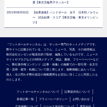
選【東京五輪男子サッカー】
2021年08月02日
【結果速報】ハンドボール 女子 日本対ノルウェ
ー 試合結果・スコア【東京五輪・東京オリンピッ
ク】
『フットボールチャンネル』は、サッカー専門のネットメディアです。
弊サイトに記載されている、コラム、ニュース、写真、その他情報は、
株式会社カンゼンが報道目的で取材、編集しているものです。ニュース
サイトやブログなどのWEBメディア、雑誌、書籍、フリーペーパーなど
へ、弊社著作権コンテンツ（記事・画像）の無断での一部引用・全文引
用・流用・複写・転載について固く禁じます。無断掲載にあたっては、
個人・法人問わず弊社規定の掲載費用をお支払い頂くことに同意したも
のとします。
フットボールチャンネルについて
記事提供先について
新着記事一覧
プライバシーポリシー
お問い合わせ
広告掲載について
リリース送付先について
運営会社