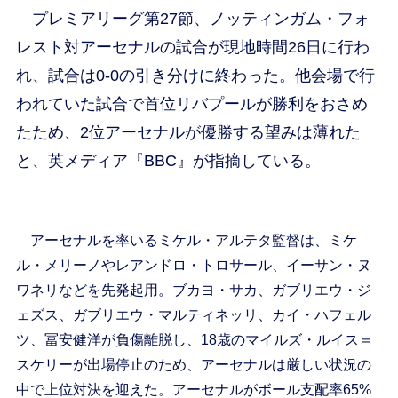
プレミアリーグ第27節、ノッティンガム・フォ
レスト対アーセナルの試合が現地時間26日に行わ
れ、試合は0-0の引き分けに終わった。他会場で行
われていた試合で首位リバプールが勝利をおさめ
たため、2位アーセナルが優勝する望みは薄れた
と、英メディア『BBC』が指摘している。
アーセナルを率いるミケル・アルテタ監督は、ミケ
ル・メリーノやレアンドロ・トロサール、イーサン・ヌ
ワネリなどを先発起用。ブカヨ・サカ、ガブリエウ・ジ
ェズス、ガブリエウ・マルティネッリ、カイ・ハフェル
ツ、冨安健洋が負傷離脱し、18歳のマイルズ・ルイス＝
スケリーが出場停止のため、アーセナルは厳しい状況の
中で上位対決を迎えた。アーセナルがボール支配率65%