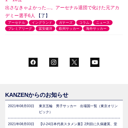
出さなきゃよかった…。アーセナル退団で化けた元アカ
デミー選手6人
【了】
アーセナル
イングランド
ガナーズ
コラム
ニュース
プレミアリーグ
冨安健洋
欧州サッカー
海外サッカー
KANZENからのお知らせ
2021年08月03日
東京五輪 男子サッカー 出場国一覧（東京オリン
ピック）
2021年08月03日
【U-24日本代表スタメン案】2列目に久保建英、堂