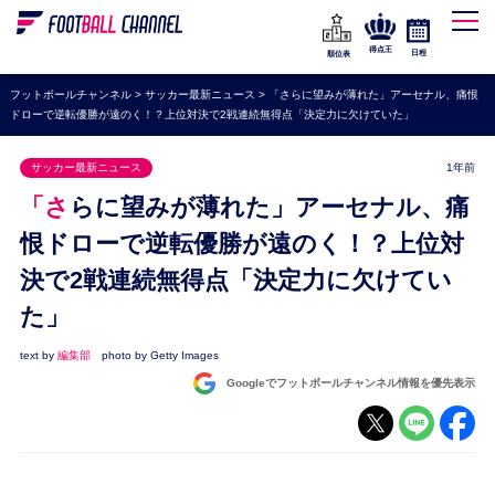
WEリーグ
なでしこジャパン
得点王
日程
順位表
海外サッカー
フットボールチャンネル
>
サッカー最新ニュース
>
「さらに望みが薄れた」アーセナル、痛恨
ドローで逆転優勝が遠のく！？上位対決で2戦連続無得点「決定力に欠けていた」
プレミアリーグ
ラ・リーガ
サッカー最新ニュース
1年前
セリエA
「さらに望みが薄れた」アーセナル、痛
ブンデスリーガ
恨ドローで逆転優勝が遠のく！？上位対
決で2戦連続無得点「決定力に欠けてい
UEFA
た」
ナショナルチーム
高校サッカー
text by
編集部
photo by Getty Images
Googleでフットボールチャンネル情報を優先表示
動画