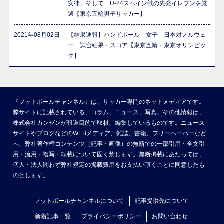
安律、そして…U-24スペイン戦の先発イレブンを厳
選【東京五輪男子サッカー】
2021年08月02日
【結果速報】ハンドボール 女子 日本対ノルウェ
ー 試合結果・スコア【東京五輪・東京オリンピッ
ク】
『フットボールチャンネル』は、サッカー専門のネットメディアです。
弊サイトに記載されている、コラム、ニュース、写真、その他情報は、
株式会社カンゼンが報道目的で取材、編集しているものです。ニュース
サイトやブログなどのWEBメディア、雑誌、書籍、フリーペーパーなど
へ、弊社著作権コンテンツ（記事・画像）の無断での一部引用・全文引
用・流用・複写・転載について固く禁じます。無断掲載にあたっては、
個人・法人問わず弊社規定の掲載費用をお支払い頂くことに同意したも
のとします。
フットボールチャンネルについて
記事提供先について
新着記事一覧
プライバシーポリシー
お問い合わせ