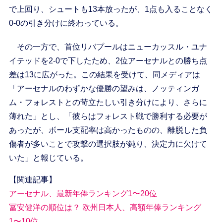
で上回り、シュートも13本放ったが、1点も入ることなく
0-0の引き分けに終わっている。
その一方で、首位リバプールはニューカッスル・ユナ
イテッドを2-0で下したため、2位アーセナルとの勝ち点
差は13に広がった。この結果を受けて、同メディアは
「アーセナルのわずかな優勝の望みは、ノッティンガ
ム・フォレストとの苛立たしい引き分けにより、さらに
薄れた」とし、「彼らはフォレスト戦で勝利する必要が
あったが、ボール支配率は高かったものの、離脱した負
傷者が多いことで攻撃の選択肢が鈍り、決定力に欠けて
いた」と報じている。
【関連記事】
アーセナル、最新年俸ランキング1〜20位
冨安健洋の順位は？ 欧州日本人、高額年俸ランキング
1〜10位