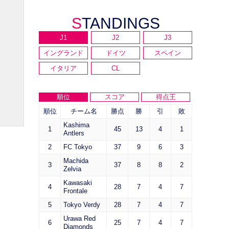
STANDINGS
J1
J2
J3
イングランド
ドイツ
スペイン
イタリア
CL
順位
スコア
得点王
順位
チーム名
勝点
勝
引
敗
Kashima
1
45
13
4
1
Antlers
2
FC Tokyo
37
9
6
3
Machida
3
37
8
8
2
Zelvia
Kawasaki
4
28
7
4
7
Frontale
5
Tokyo Verdy
28
7
4
7
Urawa Red
6
25
7
4
7
Diamonds