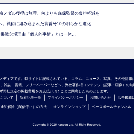
五輪メダル獲得は無理。何よりも森保監督の負担軽減を
へ。戦術に組み込まれた背番号10の明らかな進化
古巣戦欠場理由「個人的事情」とは一体…
メディアです。弊サイトに記載されている、コラム、ニュース、写真、その他情報
ア、雑誌、書籍、フリーペーパーなどへ、弊社著作権コンテンツ（記事・画像）の無
ず弊社規定の掲載費用をお支払い頂くことに同意したものとします。
について
新着記事一覧
プライバシーポリシー
お問い合わせ
広告掲載
ュ通知解除（配信停止）の方法
オンラインショップ
ベースボールチャンネル
Copyright © 2026 kanzen Ltd. All Right Reserved.