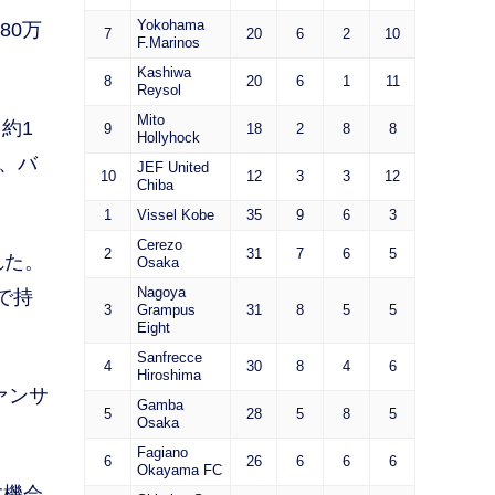
Yokohama
80万
7
20
6
2
10
F.Marinos
Kashiwa
8
20
6
1
11
Reysol
Mito
約1
9
18
2
8
8
Hollyhock
夏、バ
JEF United
10
12
3
3
12
Chiba
1
Vissel Kobe
35
9
6
3
Cerezo
2
31
7
6
5
れた。
Osaka
Nagoya
で持
3
Grampus
31
8
5
5
Eight
Sanfrecce
4
30
8
4
6
Hiroshima
ァンサ
Gamba
5
28
5
8
5
Osaka
Fagiano
6
26
6
6
6
Okayama FC
す機会