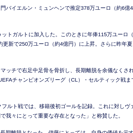
バイエルン・ミュンヘンで推定378万ユーロ（約6億4
ットガルトに加入した。このときに年俸115万ユーロ（
契約更新で250万ユーロ（約4億円）に上昇。さらに昨年
。
マッチで右足中足骨を骨折し、長期離脱を余儀なくさ
EFAチャンピオンズリーグ（CL）・セルティック戦ま
クフルト戦では、移籍後初ゴールを記録。これに対しヴ
間で我々にとって重要な存在となった」と称賛した。
、長期離脱となった。伊藤にとっては、自身の価値を示