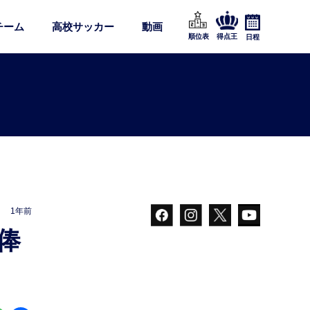
チーム
高校サッカー
動画
順位表
得点王
日程
1年前