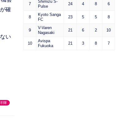
Shimizu S-
7
24
4
8
6
Pulse
脱が確
Kyoto Sanga
8
23
5
5
8
FC
V-Varen
9
21
6
2
10
Nagasaki
少ない
Avispa
10
21
3
8
7
Fukuoka
洋輝