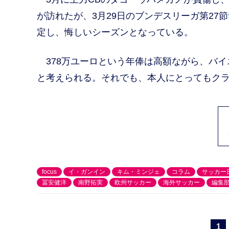
が訪れたが、3月29日のブンデスリーガ第2
定し、悔しいシーズンとなっている。
378万ユーロという年俸は高額ながら、バイ
と考えられる。それでも、本人にとってもク
focus
イ・ガンイン
キム・ミンジェ
コラム
サッカー
冨安健洋
南野拓実
欧州サッカー
海外サッカー
編集
1