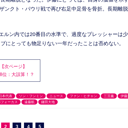
7節ザンクト・パウリ戦で再び右足中足骨を骨折。長期離
エルン内では20番目の水準で、過度なプレッシャーは
ラブにとっても物足りない一年だったことは否めない。
【次ページ】
8位：大誤算！？
日本代表
ソン・フンミン
ニュース
ファン・ヒチャン
三笘薫
伊藤
部フォーカス
遠藤航
鎌田大地
2
3
4
5