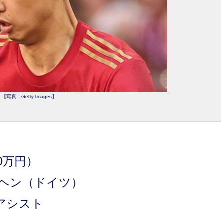
【写真：Getty Images】
0万円）
ヘン（ドイツ）
0アシスト