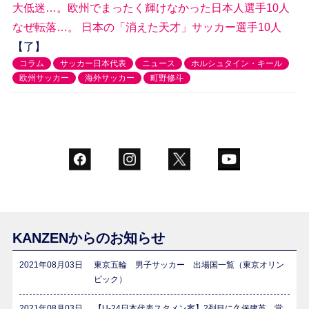
大低迷…。欧州でまったく輝けなかった日本人選手10人
なぜ転落…。 日本の「消えた天才」サッカー選手10人
【了】
コラム
サッカー日本代表
ニュース
ホルシュタイン・キール
欧州サッカー
海外サッカー
町野修斗
KANZENからのお知らせ
2021年08月03日
東京五輪 男子サッカー 出場国一覧（東京オリン
ピック）
2021年08月03日
【U-24日本代表スタメン案】2列目に久保建英、堂