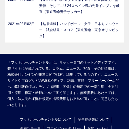
安律、そして…U-24スペイン戦の先発イレブンを厳
選【東京五輪男子サッカー】
2021年08月02日
【結果速報】ハンドボール 女子 日本対ノルウェ
ー 試合結果・スコア【東京五輪・東京オリンピッ
ク】
『フットボールチャンネル』は、サッカー専門のネットメディアです。
弊サイトに記載されている、コラム、ニュース、写真、その他情報は、
株式会社カンゼンが報道目的で取材、編集しているものです。ニュース
サイトやブログなどのWEBメディア、雑誌、書籍、フリーペーパーなど
へ、弊社著作権コンテンツ（記事・画像）の無断での一部引用・全文引
用・流用・複写・転載について固く禁じます。無断掲載にあたっては、
個人・法人問わず弊社規定の掲載費用をお支払い頂くことに同意したも
のとします。
フットボールチャンネルについて
記事提供先について
新着記事一覧
プライバシーポリシー
お問い合わせ