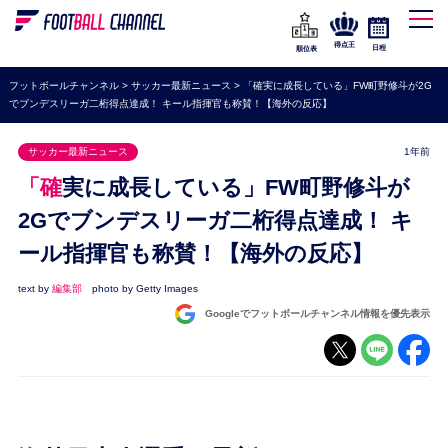
WEリーグ
なでしこジャパン
得点王
日程
順位表
海外サッカー
フットボールチャンネル
>
サッカー最新ニュース
>
「確実に成長している」FW町野修斗が2G
でブンデスリーガ二桁得点達成！ キール指揮官も称賛！【海外の反応】
プレミアリーグ
ラ・リーガ
サッカー最新ニュース
1年前
セリエA
「確実に成長している」FW町野修斗が
ブンデスリーガ
2Gでブンデスリーガ二桁得点達成！ キ
ール指揮官も称賛！【海外の反応】
UEFA
ナショナルチーム
text by
編集部
photo by Getty Images
Googleでフットボールチャンネル情報を優先表示
高校サッカー
動画