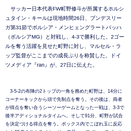
サッカー日本代表FW町野修斗が所属するホルシ
ュタイン・キールは現地時間26日、ブンデスリー
ガ第31節でボルシア・メンヒェングラートバッハ
（ボルシアMG）と対戦し、4-3で勝利した。2ゴー
ルを奪う活躍を見せた町野に対し、マルセル・ラ
ップ監督がここまでの成長ぶりを称賛した。ドイ
ツメディア『ran』が、27日に伝えた。
3-5-2の布陣の2トップの一角を務めた町野は、14分に
コーナーキックから頭で先制点を奪う。その後は、両者
が得点を奪い合うシーソーゲームとなった一戦は、3-3で
後半アディショナルタイムへ。そして91分、町野が試合
を決定づける得点を奪う。ボックス内でこぼれ玉に反応