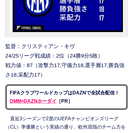
監督：クリスティアン・キヴ
24/25リーグ戦成績：2位（24勝9分5敗）
戦力値：87（攻撃力17,守備力18,選手層17,勝負強
さ18,采配力17）
FIFAクラブワールドカップはDAZNで全試合配信！
DMM×DAZNホーダイ
［PR］
直近3シーズンで2度のUEFAチャンピオンズリーグ
（CL）準優勝という実績の通り、欧州屈指のチーム力を