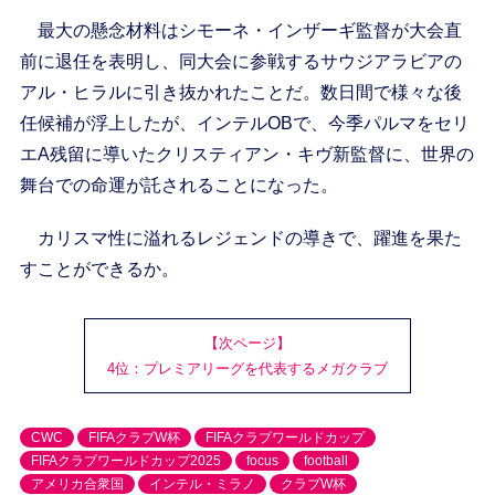
最大の懸念材料はシモーネ・インザーギ監督が大会直
前に退任を表明し、同大会に参戦するサウジアラビアの
アル・ヒラルに引き抜かれたことだ。数日間で様々な後
任候補が浮上したが、インテルOBで、今季パルマをセリ
エA残留に導いたクリスティアン・キヴ新監督に、世界の
舞台での命運が託されることになった。
カリスマ性に溢れるレジェンドの導きで、躍進を果た
すことができるか。
【次ページ】
4位：プレミアリーグを代表するメガクラブ
CWC
FIFAクラブW杯
FIFAクラブワールドカップ
FIFAクラブワールドカップ2025
focus
football
アメリカ合衆国
インテル・ミラノ
クラブW杯