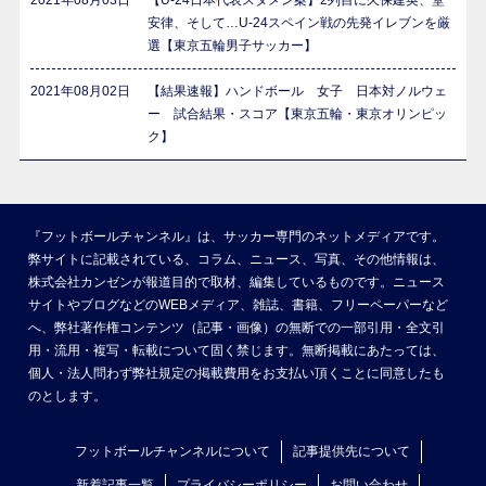
2021年08月03日
【U-24日本代表スタメン案】2列目に久保建英、堂
安律、そして…U-24スペイン戦の先発イレブンを厳
選【東京五輪男子サッカー】
2021年08月02日
【結果速報】ハンドボール 女子 日本対ノルウェ
ー 試合結果・スコア【東京五輪・東京オリンピッ
ク】
『フットボールチャンネル』は、サッカー専門のネットメディアです。
弊サイトに記載されている、コラム、ニュース、写真、その他情報は、
株式会社カンゼンが報道目的で取材、編集しているものです。ニュース
サイトやブログなどのWEBメディア、雑誌、書籍、フリーペーパーなど
へ、弊社著作権コンテンツ（記事・画像）の無断での一部引用・全文引
用・流用・複写・転載について固く禁じます。無断掲載にあたっては、
個人・法人問わず弊社規定の掲載費用をお支払い頂くことに同意したも
のとします。
フットボールチャンネルについて
記事提供先について
新着記事一覧
プライバシーポリシー
お問い合わせ