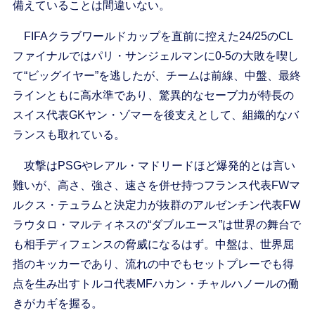
備えていることは間違いない。
FIFAクラブワールドカップを直前に控えた24/25のCL
ファイナルではパリ・サンジェルマンに0-5の大敗を喫し
て“ビッグイヤー”を逃したが、チームは前線、中盤、最終
ラインともに高水準であり、驚異的なセーブ力が特長の
スイス代表GKヤン・ゾマーを後支えとして、組織的なバ
ランスも取れている。
攻撃はPSGやレアル・マドリードほど爆発的とは言い
難いが、高さ、強さ、速さを併せ持つフランス代表FWマ
ルクス・テュラムと決定力が抜群のアルゼンチン代表FW
ラウタロ・マルティネスの“ダブルエース”は世界の舞台で
も相手ディフェンスの脅威になるはず。中盤は、世界屈
指のキッカーであり、流れの中でもセットプレーでも得
点を生み出すトルコ代表MFハカン・チャルハノールの働
きがカギを握る。