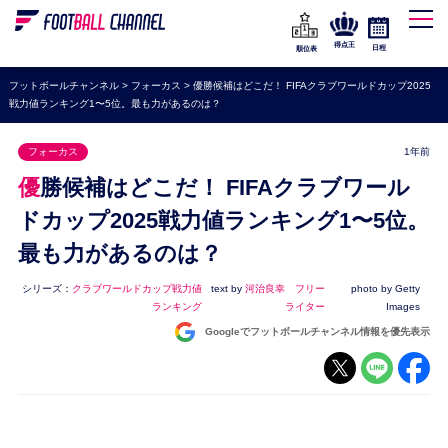
WEリーグ
なでしこジャパン
得点王
日程
順位表
海外サッカー
フットボールチャンネル
>
フォーカス
>
優勝候補はどこだ！ FIFAクラブワールドカップ2025
戦力値ランキング1〜5位。最も力があるのは？
プレミアリーグ
ラ・リーガ
フォーカス
1年前
セリエA
優勝候補はどこだ！ FIFAクラブワール
ブンデスリーガ
ドカップ2025戦力値ランキング1〜5位。
最も力があるのは？
UEFA
ナショナルチーム
シリーズ：
クラブワールドカップ戦力値
text by
河治良幸 フリー
photo by Getty
ランキング
ライター
Images
高校サッカー
Googleでフットボールチャンネル情報を優先表示
動画