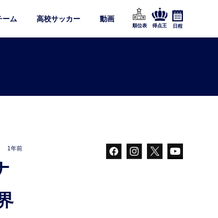
チーム
高校サッカー
動画
順位表
得点王
日程
1年前
界