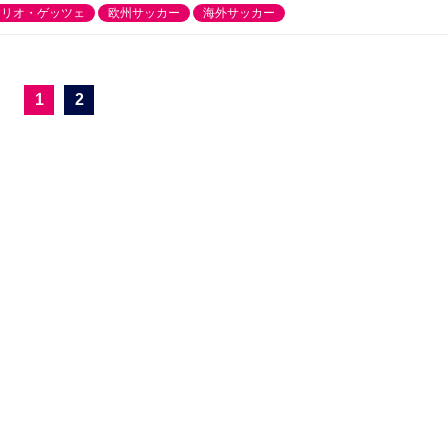
マリオ・ゲッツェ
欧州サッカー
海外サッカー
1
2