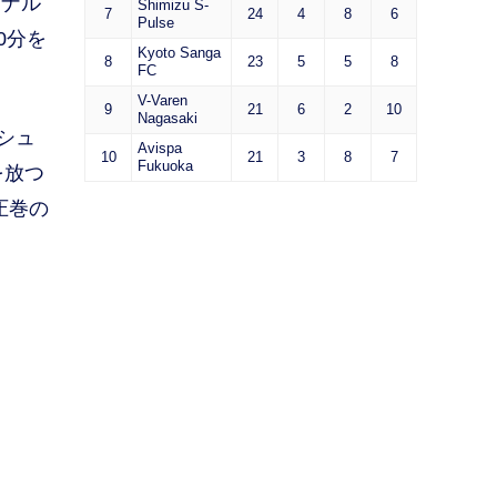
イナル
Shimizu S-
7
24
4
8
6
Pulse
0分を
Kyoto Sanga
8
23
5
5
8
FC
V-Varen
9
21
6
2
10
Nagasaki
シュ
Avispa
10
21
3
8
7
Fukuoka
を放つ
圧巻の