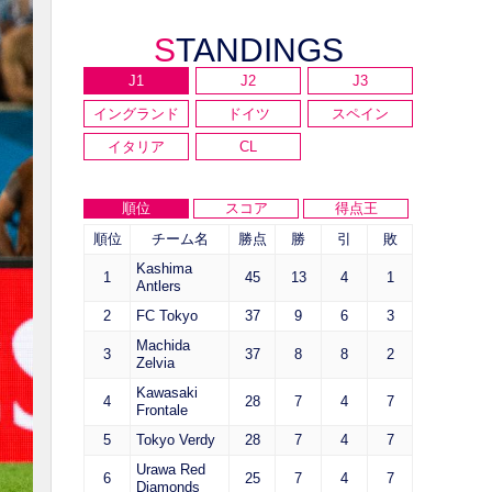
STANDINGS
J1
J2
J3
イングランド
ドイツ
スペイン
イタリア
CL
順位
スコア
得点王
順位
チーム名
勝点
勝
引
敗
Kashima
1
45
13
4
1
Antlers
2
FC Tokyo
37
9
6
3
Machida
3
37
8
8
2
Zelvia
Kawasaki
4
28
7
4
7
Frontale
5
Tokyo Verdy
28
7
4
7
Urawa Red
6
25
7
4
7
Diamonds