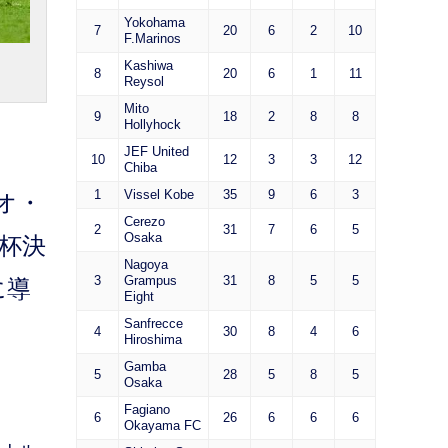
Yokohama
7
20
6
2
10
F.Marinos
Kashiwa
8
20
6
1
11
Reysol
Mito
9
18
2
8
8
Hollyhock
JEF United
10
12
3
3
12
Chiba
1
Vissel Kobe
35
9
6
3
オ・
Cerezo
2
31
7
6
5
Osaka
杯決
Nagoya
3
Grampus
31
8
5
5
に導
Eight
Sanfrecce
4
30
8
4
6
Hiroshima
Gamba
5
28
5
8
5
Osaka
Fagiano
6
26
6
6
6
Okayama FC