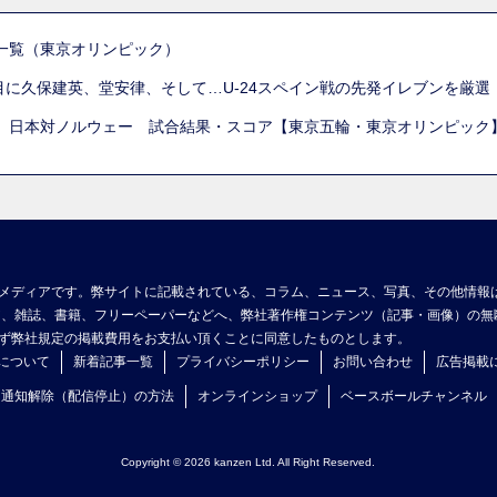
一覧（東京オリンピック）
列目に久保建英、堂安律、そして…U-24スペイン戦の先発イレブンを厳
 日本対ノルウェー 試合結果・スコア【東京五輪・東京オリンピック
メディアです。弊サイトに記載されている、コラム、ニュース、写真、その他情報
ア、雑誌、書籍、フリーペーパーなどへ、弊社著作権コンテンツ（記事・画像）の無
ず弊社規定の掲載費用をお支払い頂くことに同意したものとします。
について
新着記事一覧
プライバシーポリシー
お問い合わせ
広告掲載
ュ通知解除（配信停止）の方法
オンラインショップ
ベースボールチャンネル
Copyright © 2026 kanzen Ltd. All Right Reserved.