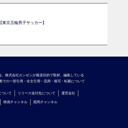
選【東京五輪男子サッカー】
】
は、株式会社カンゼンが報道目的で取材、編集している
断での一部引用・全文引用・流用・複写・転載について
について
リリース送付先について
運営会社
映画チャンネル
競馬チャンネル