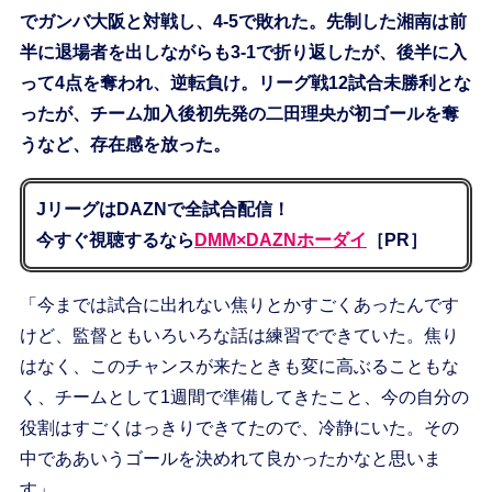
でガンバ大阪と対戦し、4-5で敗れた。先制した湘南は前
半に退場者を出しながらも3-1で折り返したが、後半に入
って4点を奪われ、逆転負け。リーグ戦12試合未勝利とな
ったが、チーム加入後初先発の二田理央が初ゴールを奪
うなど、存在感を放った。
JリーグはDAZNで全試合配信！
今すぐ視聴するなら
DMM×DAZNホーダイ
［PR］
「今までは試合に出れない焦りとかすごくあったんです
けど、監督ともいろいろな話は練習でできていた。焦り
はなく、このチャンスが来たときも変に高ぶることもな
く、チームとして1週間で準備してきたこと、今の自分の
役割はすごくはっきりできてたので、冷静にいた。その
中でああいうゴールを決めれて良かったかなと思いま
す」