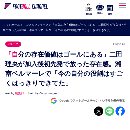
WEリーグ
なでしこジャパン
得点王
日程
順位表
海外サッカー
フットボールチャンネル
>
Jリーグ
>
「自分の存在価値はゴールにある」二田理央が加入後初先
発で放った存在感。湘南ベルマーレで「今の自分の役割はすごくはっきりできてた」
プレミアリーグ
ラ・リーガ
Jリーグ
11か月前
セリエA
「自分の存在価値はゴールにある」二田
ブンデスリーガ
理央が加入後初先発で放った存在感。湘
南ベルマーレで「今の自分の役割はすご
UEFA
くはっきりできてた」
ナショナルチーム
高校サッカー
text by
編集部
photo by Getty Images
Googleでフットボールチャンネル情報を優先表示
動画