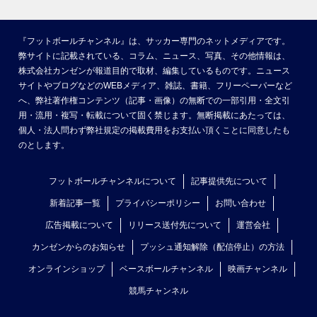
『フットボールチャンネル』は、サッカー専門のネットメディアです。
弊サイトに記載されている、コラム、ニュース、写真、その他情報は、
株式会社カンゼンが報道目的で取材、編集しているものです。ニュース
サイトやブログなどのWEBメディア、雑誌、書籍、フリーペーパーなど
へ、弊社著作権コンテンツ（記事・画像）の無断での一部引用・全文引
用・流用・複写・転載について固く禁じます。無断掲載にあたっては、
個人・法人問わず弊社規定の掲載費用をお支払い頂くことに同意したも
のとします。
フットボールチャンネルについて
記事提供先について
新着記事一覧
プライバシーポリシー
お問い合わせ
広告掲載について
リリース送付先について
運営会社
カンゼンからのお知らせ
プッシュ通知解除（配信停止）の方法
オンラインショップ
ベースボールチャンネル
映画チャンネル
競馬チャンネル