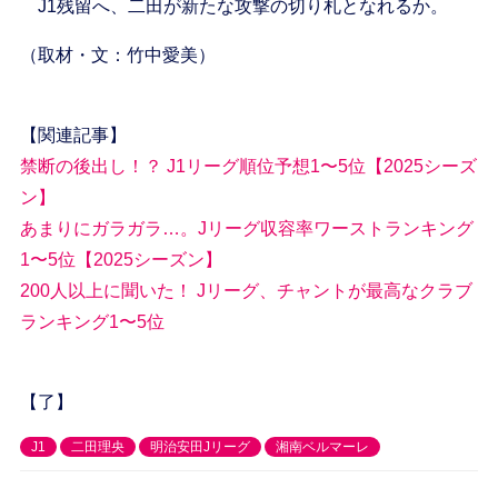
J1残留へ、二田が新たな攻撃の切り札となれるか。
（取材・文：竹中愛美）
【関連記事】
禁断の後出し！？ J1リーグ順位予想1〜5位【2025シーズ
ン】
あまりにガラガラ…。Jリーグ収容率ワーストランキング
1〜5位【2025シーズン】
200人以上に聞いた！ Jリーグ、チャントが最高なクラブ
ランキング1〜5位
【了】
J1
二田理央
明治安田Jリーグ
湘南ベルマーレ