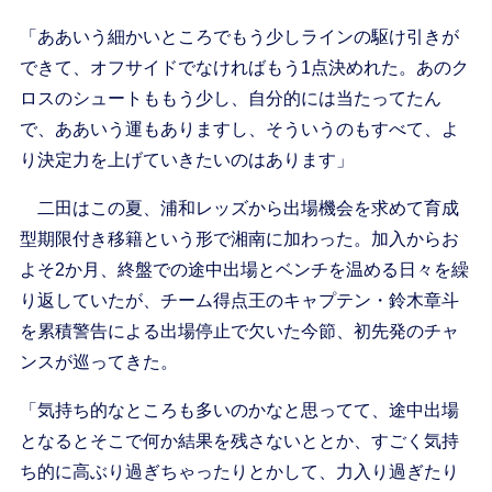
「ああいう細かいところでもう少しラインの駆け引きが
できて、オフサイドでなければもう1点決めれた。あのク
ロスのシュートももう少し、自分的には当たってたん
で、ああいう運もありますし、そういうのもすべて、よ
り決定力を上げていきたいのはあります」
二田はこの夏、浦和レッズから出場機会を求めて育成
型期限付き移籍という形で湘南に加わった。加入からお
よそ2か月、終盤での途中出場とベンチを温める日々を繰
り返していたが、チーム得点王のキャプテン・鈴木章斗
を累積警告による出場停止で欠いた今節、初先発のチャ
ンスが巡ってきた。
「気持ち的なところも多いのかなと思ってて、途中出場
となるとそこで何か結果を残さないととか、すごく気持
ち的に高ぶり過ぎちゃったりとかして、力入り過ぎたり