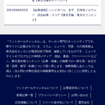
選【東京五輪男子サッカー】
2021年08月02日
【結果速報】ハンドボール 女子 日本対ノルウェ
ー 試合結果・スコア【東京五輪・東京オリンピッ
ク】
『フットボールチャンネル』は、サッカー専門のネットメディアです。
弊サイトに記載されている、コラム、ニュース、写真、その他情報は、
株式会社カンゼンが報道目的で取材、編集しているものです。ニュース
サイトやブログなどのWEBメディア、雑誌、書籍、フリーペーパーなど
へ、弊社著作権コンテンツ（記事・画像）の無断での一部引用・全文引
用・流用・複写・転載について固く禁じます。無断掲載にあたっては、
個人・法人問わず弊社規定の掲載費用をお支払い頂くことに同意したも
のとします。
フットボールチャンネルについて
記事提供先について
新着記事一覧
プライバシーポリシー
お問い合わせ
広告掲載について
リリース送付先について
運営会社