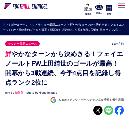
WEリーグ
なでしこジャパン
得点王
日程
順位表
海外サッカー
フットボールチャンネル
>
サッカー最新ニュース
>
鮮やかなターンから決めきる！フェイエノ
ールトFW上田綺世のゴールが最高！開幕から3戦連続、今季4点目を記録し得点ランク2位に
プレミアリーグ
ラ・リーガ
サッカー最新ニュース
11か月前
セリエA
鮮やかなターンから決めきる！フェイエ
ブンデスリーガ
ノールトFW上田綺世のゴールが最高！
開幕から3戦連続、今季4点目を記録し得
UEFA
点ランク2位に
ナショナルチーム
高校サッカー
text by
編集部
photo by Getty Images
Googleでフットボールチャンネル情報を優先表示
動画